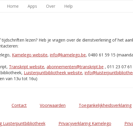
Home
Apps
Over
Help
 tijdschriften lezen? Heb je vragen over de dienstverlening of het aa
tacteren:
elego,
Kamelego website
,
info@kamelego.be
, 0480 61 59 15 (maand
ript,
Transkript website
,
abonnementen@transkript.be
, 011 23 07 61
bibliotheek,
Luisterpuntbibliotheek website
,
info@luisterpuntbibliothe
en van 13u tot 16u)
Contact
Voorwaarden
Toegankelijkheidsverklaring
g Luisterpuntbibliotheek
Privacyverklaring Kamelego
Priv