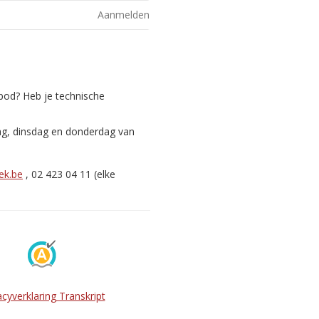
Aanmelden
nbod? Heb je technische
ag, dinsdag en donderdag van
ek.be
, 02 423 04 11 (elke
acyverklaring Transkript