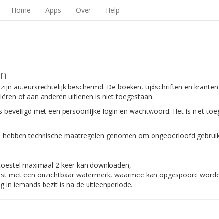
Home
Apps
Over
Help
en
 zijn auteursrechtelijk beschermd. De boeken, tijdschriften en kranten
piëren of aan anderen uitlenen is niet toegestaan.
s beveiligd met een persoonlijke login en wachtwoord. Het is niet toe
 We hebben technische maatregelen genomen om ongeoorloofd gebruik
 toestel maximaal 2 keer kan downloaden,
gerust met een onzichtbaar watermerk, waarmee kan opgespoord worden
 in iemands bezit is na de uitleenperiode.