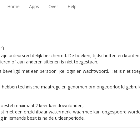
Home
Apps
Over
Help
en
 zijn auteursrechtelijk beschermd. De boeken, tijdschriften en kranten
piëren of aan anderen uitlenen is niet toegestaan.
s beveiligd met een persoonlijke login en wachtwoord. Het is niet toe
 We hebben technische maatregelen genomen om ongeoorloofd gebruik
 toestel maximaal 2 keer kan downloaden,
gerust met een onzichtbaar watermerk, waarmee kan opgespoord worden
 in iemands bezit is na de uitleenperiode.