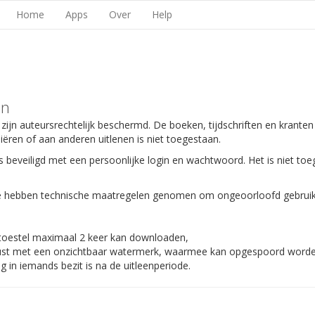
Home
Apps
Over
Help
en
 zijn auteursrechtelijk beschermd. De boeken, tijdschriften en kranten
piëren of aan anderen uitlenen is niet toegestaan.
s beveiligd met een persoonlijke login en wachtwoord. Het is niet toe
 We hebben technische maatregelen genomen om ongeoorloofd gebruik
 toestel maximaal 2 keer kan downloaden,
gerust met een onzichtbaar watermerk, waarmee kan opgespoord worden
 in iemands bezit is na de uitleenperiode.