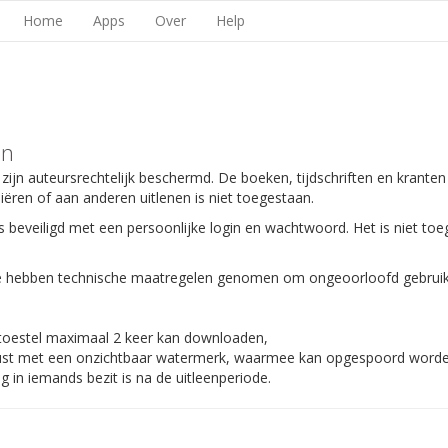
Home
Apps
Over
Help
en
 zijn auteursrechtelijk beschermd. De boeken, tijdschriften en kranten
piëren of aan anderen uitlenen is niet toegestaan.
s beveiligd met een persoonlijke login en wachtwoord. Het is niet toe
 We hebben technische maatregelen genomen om ongeoorloofd gebruik
 toestel maximaal 2 keer kan downloaden,
gerust met een onzichtbaar watermerk, waarmee kan opgespoord worden
 in iemands bezit is na de uitleenperiode.