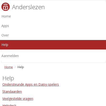
Anderslezen
Home
Apps
Over
Help
Aanmelden
Home
Help
Help
Ondersteunde Apps en Daisy-spelers
Standaarden
Veelgestelde vragen
Helpdesk