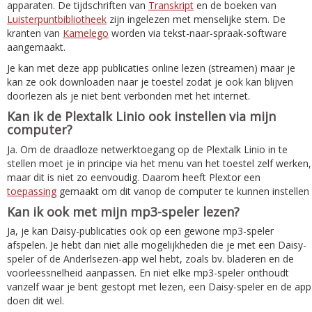
apparaten. De tijdschriften van
Transkript
en de boeken van
Luisterpuntbibliotheek
zijn ingelezen met menselijke stem. De
kranten van
Kamelego
worden via tekst-naar-spraak-software
aangemaakt.
Je kan met deze app publicaties online lezen (streamen) maar je
kan ze ook downloaden naar je toestel zodat je ook kan blijven
doorlezen als je niet bent verbonden met het internet.
Kan ik de Plextalk Linio ook instellen via mijn
computer?
Ja. Om de draadloze netwerktoegang op de Plextalk Linio in te
stellen moet je in principe via het menu van het toestel zelf werken,
maar dit is niet zo eenvoudig. Daarom heeft Plextor een
toepassing
gemaakt om dit vanop de computer te kunnen instellen
Kan ik ook met mijn mp3-speler lezen?
Ja, je kan Daisy-publicaties ook op een gewone mp3-speler
afspelen. Je hebt dan niet alle mogelijkheden die je met een Daisy-
speler of de Anderlsezen-app wel hebt, zoals bv. bladeren en de
voorleessnelheid aanpassen. En niet elke mp3-speler onthoudt
vanzelf waar je bent gestopt met lezen, een Daisy-speler en de app
doen dit wel.