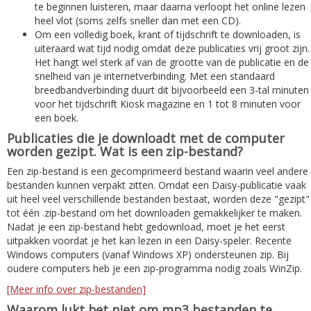
te beginnen luisteren, maar daarna verloopt het online lezen
heel vlot (soms zelfs sneller dan met een CD).
Om een volledig boek, krant of tijdschrift te downloaden, is
uiteraard wat tijd nodig omdat deze publicaties vrij groot zijn.
Het hangt wel sterk af van de grootte van de publicatie en de
snelheid van je internetverbinding. Met een standaard
breedbandverbinding duurt dit bijvoorbeeld een 3-tal minuten
voor het tijdschrift Kiosk magazine en 1 tot 8 minuten voor
een boek.
Publicaties die je downloadt met de computer
worden gezipt. Wat is een zip-bestand?
Een zip-bestand is een gecomprimeerd bestand waarin veel andere
bestanden kunnen verpakt zitten. Omdat een Daisy-publicatie vaak
uit heel veel verschillende bestanden bestaat, worden deze "gezipt"
tot één .zip-bestand om het downloaden gemakkelijker te maken.
Nadat je een zip-bestand hebt gedownload, moet je het eerst
uitpakken voordat je het kan lezen in een Daisy-speler. Recente
Windows computers (vanaf Windows XP) ondersteunen zip. Bij
oudere computers heb je een zip-programma nodig zoals WinZip.
[Meer info over zip-bestanden]
Waarom lukt het niet om mp3 bestanden te