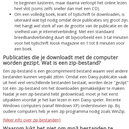
te beginnen luisteren, maar daarna verloopt het online lezen
heel vlot (soms zelfs sneller dan met een CD).
Om een volledig boek, krant of tijdschrift te downloaden, is
uiteraard wat tijd nodig omdat deze publicaties vrij groot zijn.
Het hangt wel sterk af van de grootte van de publicatie en de
snelheid van je internetverbinding. Met een standaard
breedbandverbinding duurt dit bijvoorbeeld een 3-tal minuten
voor het tijdschrift Kiosk magazine en 1 tot 8 minuten voor
een boek.
Publicaties die je downloadt met de computer
worden gezipt. Wat is een zip-bestand?
Een zip-bestand is een gecomprimeerd bestand waarin veel andere
bestanden kunnen verpakt zitten. Omdat een Daisy-publicatie vaak
uit heel veel verschillende bestanden bestaat, worden deze "gezipt"
tot één .zip-bestand om het downloaden gemakkelijker te maken.
Nadat je een zip-bestand hebt gedownload, moet je het eerst
uitpakken voordat je het kan lezen in een Daisy-speler. Recente
Windows computers (vanaf Windows XP) ondersteunen zip. Bij
oudere computers heb je een zip-programma nodig zoals WinZip.
[Meer info over zip-bestanden]
Waarom lukt het niet om mp3 bestanden te