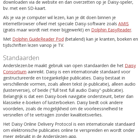
downloaden via de website en dan overzetten op je Daisy-speler,
bv. met een SD-kaart.
Als je via je computer wil lezen, kan je dit doen binnen je
internetbrowser ofwel met speciale Daisy-software zoals
AMIS
(gratis maar wordt niet meer bijgewerkt) en
Dolphin EasyReader
.
Met
Dolphin GuideReader Pod
(betalend) kan je kranten, boeken en
tijdschriften lezen vanop je TV.
Standaarden
Anderslezen.be maakt gebruik van open standaarden die het
Daisy
Consortium
aanreikt. Daisy is een internationale standaard voor
gestructureerde en toegankelijke publicaties. Daisy bestaat in
verschillende vormen, zoals alleen tekst (e-publicatie), alleen audio
(luisterversie), of beide ("full text full audio Daisy"-publicatie).
Belangrijk is dat een Daisy-boek navigatie ondersteunt, beter dan
klassieke e-boeken of luisterboeken. Daisy biedt ook andere
voordelen, zoals de mogelijkheid om de voorleessnelheid te
versnellen of te vertragen zonder kwaliteitsverlies.
Het Daisy Online Delivery Protocol is een internationale standaard
om elektronische publicaties online te verspreiden en wordt onder
meer gebruikt in de Anderslezen-app.