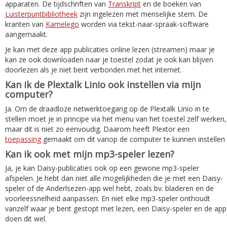
apparaten. De tijdschriften van
Transkript
en de boeken van
Luisterpuntbibliotheek
zijn ingelezen met menselijke stem. De
kranten van
Kamelego
worden via tekst-naar-spraak-software
aangemaakt.
Je kan met deze app publicaties online lezen (streamen) maar je
kan ze ook downloaden naar je toestel zodat je ook kan blijven
doorlezen als je niet bent verbonden met het internet.
Kan ik de Plextalk Linio ook instellen via mijn
computer?
Ja. Om de draadloze netwerktoegang op de Plextalk Linio in te
stellen moet je in principe via het menu van het toestel zelf werken,
maar dit is niet zo eenvoudig. Daarom heeft Plextor een
toepassing
gemaakt om dit vanop de computer te kunnen instellen
Kan ik ook met mijn mp3-speler lezen?
Ja, je kan Daisy-publicaties ook op een gewone mp3-speler
afspelen. Je hebt dan niet alle mogelijkheden die je met een Daisy-
speler of de Anderlsezen-app wel hebt, zoals bv. bladeren en de
voorleessnelheid aanpassen. En niet elke mp3-speler onthoudt
vanzelf waar je bent gestopt met lezen, een Daisy-speler en de app
doen dit wel.