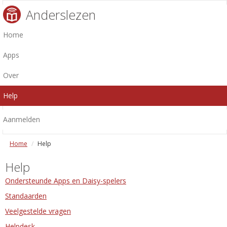
Anderslezen
Home
Apps
Over
Help
Aanmelden
Home
Help
Help
Ondersteunde Apps en Daisy-spelers
Standaarden
Veelgestelde vragen
Helpdesk