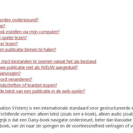
orden ondersteund?
pp?
ook instellen via mijn computer?
-speler lezen?
er lezen?
n publicatie binnen te halen?
 mp3-bestanden te openen vanuit het zip-bestand
e publicatie niet als NIEUW aangeduid?
aanvragen?
oord veranderen?
ijdschriften of kranten kopen?
 de tekst van een publicatie in de web-speler?
mation SYstem) is een internationale standaard voor gestructureerde 
rschillende vormen: alleen tekst (zoals een e-boek), alleen audio (zoal
ijk is dat een Daisy-boek navigatie ondersteunt, beter dan klassieke 
boek, van zin naar zin springen en de voorleessnelheid vertragen of 