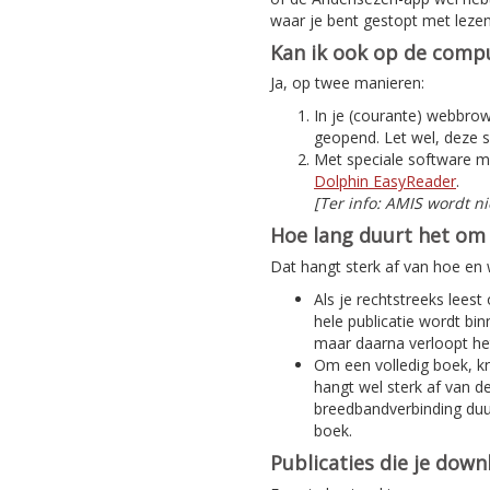
waar je bent gestopt met lezen
Kan ik ook op de compu
Ja, op twee manieren:
In je (courante) webbrows
geopend. Let wel, deze s
Met speciale software m
Dolphin EasyReader
.
[Ter info: AMIS wordt n
Hoe lang duurt het om 
Dat hangt sterk af van hoe en w
Als je rechtstreeks leest
hele publicatie wordt bi
maar daarna verloopt het
Om een volledig boek, kra
hangt wel sterk af van d
breedbandverbinding duur
boek.
Publicaties die je dow