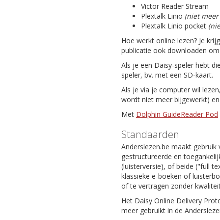
Victor Reader Stream
Plextalk Linio
(niet meer
Plextalk Linio pocket
(ni
Hoe werkt online lezen? Je krij
publicatie ook downloaden om da
Als je een Daisy-speler hebt di
speler, bv. met een SD-kaart.
Als je via je computer wil leze
wordt niet meer bijgewerkt) e
Met
Dolphin GuideReader Pod
Standaarden
Anderslezen.be maakt gebruik 
gestructureerde en toegankelijk
(luisterversie), of beide ("full
klassieke e-boeken of luisterb
of te vertragen zonder kwaliteit
Het Daisy Online Delivery Prot
meer gebruikt in de Andersleze