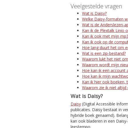
Veelgestelde vragen
Wat is Daisy?
Welke Daisy-formaten w
Wat is de Anderslezen-a
Kan ik de Plextalk Linio 
Kan ik ook met mijn mp3
Kan ik ook op de comput
Hoe lang duurt het om ee
Wat is een zip-bestand?
Waarom lukt het niet om
Waarom wordt mijn nieuw
Hoe kan ik een account 
Hoe kan ik mijn wachtw
Kan ik hier ook boeken, t
Waarom zie ik niet altijd
Wat is Daisy?
Daisy
(Digital Accessible Infor
publicaties. Daisy bestaat in ve
hybride boek genaamd). Belangr
kan ook bladeren in een Daisy-
leestempo.