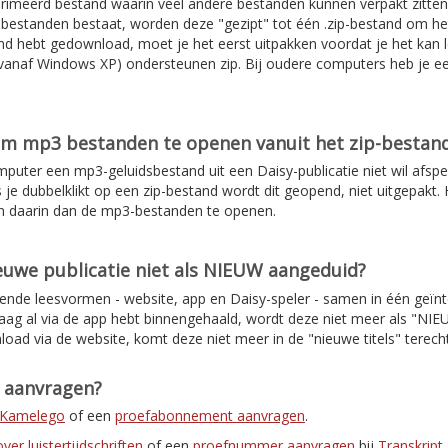
rimeerd bestand waarin veel andere bestanden kunnen verpakt zitten
de bestanden bestaat, worden deze "gezipt" tot één .zip-bestand om 
d hebt gedownload, moet je het eerst uitpakken voordat je het kan l
anaf Windows XP) ondersteunen zip. Bij oudere computers heb je e
om mp3 bestanden te openen vanuit het zip-bestan
mputer een mp3-geluidsbestand uit een Daisy-publicatie niet wil afspe
s je dubbelklikt op een zip-bestand wordt dit geopend, niet uitgepakt. H
n daarin dan de mp3-bestanden te openen.
uwe publicatie niet als NIEUW aangeduid?
lende leesvormen - website, app en Daisy-speler - samen in één geïnt
daag al via de app hebt binnengehaald, wordt deze niet meer als "NI
load via de website, komt deze niet meer in de "nieuwe titels" terec
t aanvragen?
r Kamelego
of een
proefabonnement aanvragen
.
er luistertijdschriften
of een
proefnummer aanvragen
bij
Transkript
.