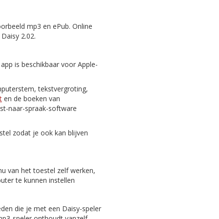
oorbeeld mp3 en ePub. Online
 Daisy 2.02.
 app is beschikbaar voor Apple-
puterstem, tekstvergroting,
t
en de boeken van
st-naar-spraak-software
tel zodat je ook kan blijven
nu van het toestel zelf werken,
er te kunnen instellen
eden die je met een Daisy-speler
 mp3-speler onthoudt vanzelf