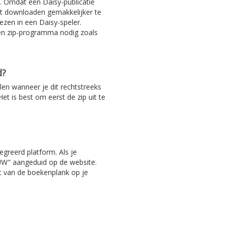
. Omdat een Daisy-publicatie
het downloaden gemakkelijker te
ezen in een Daisy-speler.
en zip-programma nodig zoals
d?
len wanneer je dit rechtstreeks
et is best om eerst de zip uit te
egreerd platform. Als je
EUW" aangeduid op de website.
ht van de boekenplank op je