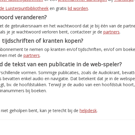
de Luisterpuntbibliotheek
en gratis
lid worden
.
woord veranderen?
met de gebruikersnaam en het wachtwoord dat je bij één van de partn
als je je wachtwoord verloren bent, contacteer je de
partners
.
 tijdschriften of kranten kopen?
abonnement te nemen op kranten en/of tijdschriften, en/of om boeken
emen met de
partners
.
jd de tekst van een publicatie in de web-speler?
rschillende vormen. Sommige publicaties, zoals de Audiokrant, bevatte
bevatten enkel audio en navigatie. Dat betekent dat je in de webspe
jgt, bv. de hoofdstukken. Terwijl je de audio van een hoofdstuk hoort
inanummers bij boeken.
niet geholpen bent, kan je terecht bij de
helpdesk
.