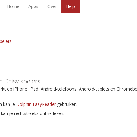
Home
Apps
Over
Help
pelers
 Daisy-spelers
erkt op iPhone, iPad, Android-telefoons, Android-tablets en Chromeb
n kan je
Dolphin EasyReader
gebruiken.
kan je rechtstreeks online lezen: