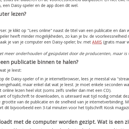
, een Daisy-speler en de app doen dit wel.
ter lezen?
er. Je klikt op "Lees online" naast de titel van een publicatie en dan
peler heeft minder mogelijkheden, zo kan je bv. de voorleessnelheid n
aak je van je computer een Daisy-speler; bv. met
AMIS
(gratis maar w
iet meer onderhouden of geüpdatet door de producenten, maar is w
een publicatie binnen te halen?
at je leest:
 op de Daisy-speler of in je internetbrowser, lees je meestal via "stre
nnengehaald, maar enkel dat wat je leest. Je moet enkele seconden w
 online lezen heel vlot (soms zelfs sneller dan met een CD).
nt of tijdschrift te downloaden, is uiteraard wat tijd nodig omdat deze
e grootte van de publicatie en de snelheid van je internetverbinding. 
t dit bijvoorbeeld een 3-tal minuten voor het tijdschrift Kiosk magaz
nloadt met de computer worden gezipt. Wat is een z