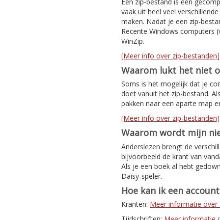
Een zip-bestand is een gecomp
vaak uit heel veel verschillen
maken. Nadat je een zip-bestan
Recente Windows computers (v
WinZip.
[Meer info over zip-bestanden]
Waarom lukt het niet 
Soms is het mogelijk dat je co
doet vanuit het zip-bestand. Al
pakken naar een aparte map e
[Meer info over zip-bestanden]
Waarom wordt mijn nie
Anderslezen brengt de verschil
bijvoorbeeld de krant van van
Als je een boek al hebt gedown
Daisy-speler.
Hoe kan ik een accoun
Kranten:
Meer informatie ove
Tijdschriften:
Meer informatie ov