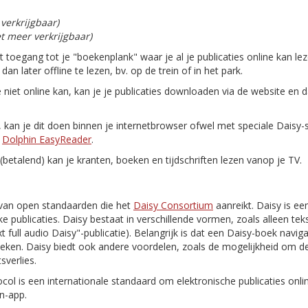
 verkrijgbaar)
et meer verkrijgbaar)
gt toegang tot je "boekenplank" waar je al je publicaties online kan le
n later offline te lezen, bv. op de trein of in het park.
e niet online kan, kan je je publicaties downloaden via de website en 
n, kan je dit doen binnen je internetbrowser ofwel met speciale Daisy
n
Dolphin EasyReader
.
(betalend) kan je kranten, boeken en tijdschriften lezen vanop je TV.
van open standaarden die het
Daisy Consortium
aanreikt. Daisy is ee
e publicaties. Daisy bestaat in verschillende vormen, zoals alleen tekst
 text full audio Daisy"-publicatie). Belangrijk is dat een Daisy-boek navi
oeken. Daisy biedt ook andere voordelen, zoals de mogelijkheid om de
sverlies.
ocol is een internationale standaard om elektronische publicaties onl
n-app.