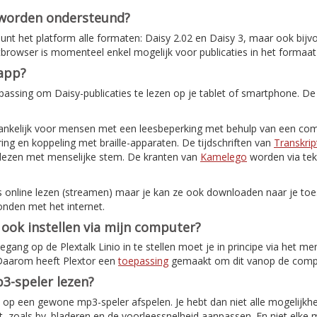
 worden ondersteund?
nt het platform alle formaten: Daisy 2.02 en Daisy 3, maar ook bijv
etbrowser is momenteel enkel mogelijk voor publicaties in het formaat
-app?
assing om Daisy-publicaties te lezen op je tablet of smartphone. De
ankelijk voor mensen met een leesbeperking met behulp van een com
ing en koppeling met braille-apparaten. De tijdschriften van
Transkrip
elezen met menselijke stem. De kranten van
Kamelego
worden via tek
s online lezen (streamen) maar je kan ze ook downloaden naar je toes
onden met het internet.
o ook instellen via mijn computer?
ang op de Plextalk Linio in te stellen moet je in principe via het me
 Daarom heeft Plextor een
toepassing
gemaakt om dit vanop de comput
3-speler lezen?
ok op een gewone mp3-speler afspelen. Je hebt dan niet alle mogelijkh
, zoals bv. bladeren en de voorleessnelheid aanpassen. En niet elke