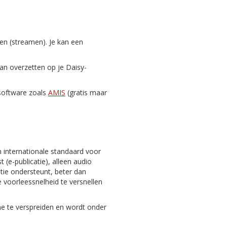
zen (streamen). Je kan een
dan overzetten op je Daisy-
-software zoals
AMIS
(gratis maar
n internationale standaard voor
 (e-publicatie), alleen audio
gatie ondersteunt, beter dan
 voorleessnelheid te versnellen
ine te verspreiden en wordt onder