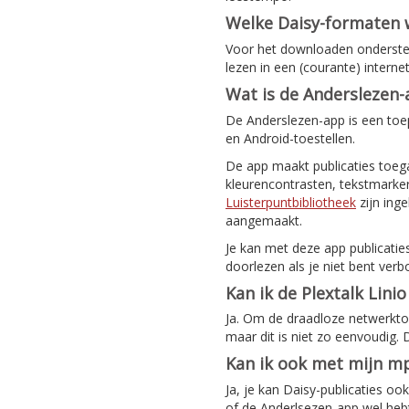
Welke Daisy-formaten
Voor het downloaden ondersteu
lezen in een (courante) intern
Wat is de Anderslezen
De Anderslezen-app is een toep
en Android-toestellen.
De app maakt publicaties toeg
kleurencontrasten, tekstmarker
Luisterpuntbibliotheek
zijn ing
aangemaakt.
Je kan met deze app publicatie
doorlezen als je niet bent verb
Kan ik de Plextalk Lini
Ja. Om de draadloze netwerktoeg
maar dit is niet zo eenvoudig.
Kan ik ook met mijn mp
Ja, je kan Daisy-publicaties o
of de Anderlsezen-app wel hebt