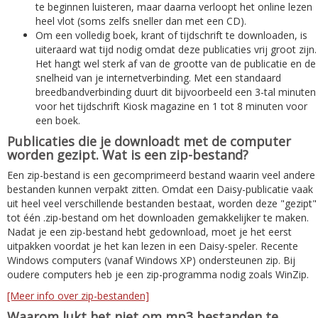
te beginnen luisteren, maar daarna verloopt het online lezen
heel vlot (soms zelfs sneller dan met een CD).
Om een volledig boek, krant of tijdschrift te downloaden, is
uiteraard wat tijd nodig omdat deze publicaties vrij groot zijn.
Het hangt wel sterk af van de grootte van de publicatie en de
snelheid van je internetverbinding. Met een standaard
breedbandverbinding duurt dit bijvoorbeeld een 3-tal minuten
voor het tijdschrift Kiosk magazine en 1 tot 8 minuten voor
een boek.
Publicaties die je downloadt met de computer
worden gezipt. Wat is een zip-bestand?
Een zip-bestand is een gecomprimeerd bestand waarin veel andere
bestanden kunnen verpakt zitten. Omdat een Daisy-publicatie vaak
uit heel veel verschillende bestanden bestaat, worden deze "gezipt"
tot één .zip-bestand om het downloaden gemakkelijker te maken.
Nadat je een zip-bestand hebt gedownload, moet je het eerst
uitpakken voordat je het kan lezen in een Daisy-speler. Recente
Windows computers (vanaf Windows XP) ondersteunen zip. Bij
oudere computers heb je een zip-programma nodig zoals WinZip.
[Meer info over zip-bestanden]
Waarom lukt het niet om mp3 bestanden te