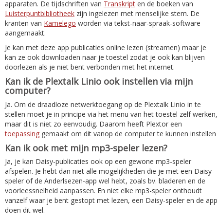
apparaten. De tijdschriften van
Transkript
en de boeken van
Luisterpuntbibliotheek
zijn ingelezen met menselijke stem. De
kranten van
Kamelego
worden via tekst-naar-spraak-software
aangemaakt.
Je kan met deze app publicaties online lezen (streamen) maar je
kan ze ook downloaden naar je toestel zodat je ook kan blijven
doorlezen als je niet bent verbonden met het internet.
Kan ik de Plextalk Linio ook instellen via mijn
computer?
Ja. Om de draadloze netwerktoegang op de Plextalk Linio in te
stellen moet je in principe via het menu van het toestel zelf werken,
maar dit is niet zo eenvoudig. Daarom heeft Plextor een
toepassing
gemaakt om dit vanop de computer te kunnen instellen
Kan ik ook met mijn mp3-speler lezen?
Ja, je kan Daisy-publicaties ook op een gewone mp3-speler
afspelen. Je hebt dan niet alle mogelijkheden die je met een Daisy-
speler of de Anderlsezen-app wel hebt, zoals bv. bladeren en de
voorleessnelheid aanpassen. En niet elke mp3-speler onthoudt
vanzelf waar je bent gestopt met lezen, een Daisy-speler en de app
doen dit wel.