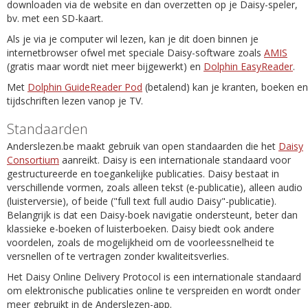
downloaden via de website en dan overzetten op je Daisy-speler,
bv. met een SD-kaart.
Als je via je computer wil lezen, kan je dit doen binnen je
internetbrowser ofwel met speciale Daisy-software zoals
AMIS
(gratis maar wordt niet meer bijgewerkt) en
Dolphin EasyReader
.
Met
Dolphin GuideReader Pod
(betalend) kan je kranten, boeken en
tijdschriften lezen vanop je TV.
Standaarden
Anderslezen.be maakt gebruik van open standaarden die het
Daisy
Consortium
aanreikt. Daisy is een internationale standaard voor
gestructureerde en toegankelijke publicaties. Daisy bestaat in
verschillende vormen, zoals alleen tekst (e-publicatie), alleen audio
(luisterversie), of beide ("full text full audio Daisy"-publicatie).
Belangrijk is dat een Daisy-boek navigatie ondersteunt, beter dan
klassieke e-boeken of luisterboeken. Daisy biedt ook andere
voordelen, zoals de mogelijkheid om de voorleessnelheid te
versnellen of te vertragen zonder kwaliteitsverlies.
Het Daisy Online Delivery Protocol is een internationale standaard
om elektronische publicaties online te verspreiden en wordt onder
meer gebruikt in de Anderslezen-app.