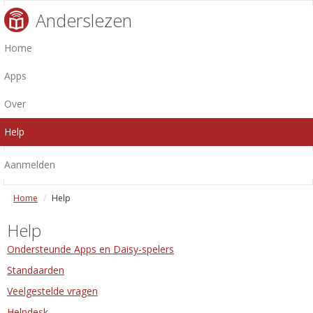
Anderslezen
Home
Apps
Over
Help
Aanmelden
Home
Help
Help
Ondersteunde Apps en Daisy-spelers
Standaarden
Veelgestelde vragen
Helpdesk