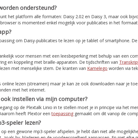
 worden ondersteund?
nt het platform alle formaten: Daisy 2.02 en Daisy 3, maar ook bijv
etbrowser is momenteel enkel mogelijk voor publicaties in het formaat
-app?
assing om Daisy-publicaties te lezen op je tablet of smartphone. De
ankelijk voor mensen met een leesbeperking met behulp van een com
ing en koppeling met braille-apparaten. De tijdschriften van
Transkrip
elezen met menselijke stem. De kranten van
Kamelego
worden via tek
s online lezen (streamen) maar je kan ze ook downloaden naar je toes
onden met het internet.
o ook instellen via mijn computer?
ang op de Plextalk Linio in te stellen moet je in principe via het me
 Daarom heeft Plextor een
toepassing
gemaakt om dit vanop de comput
3-speler lezen?
ok op een gewone mp3-speler afspelen. Je hebt dan niet alle mogelijkh
, zoals bv. bladeren en de voorleessnelheid aanpassen. En niet elke