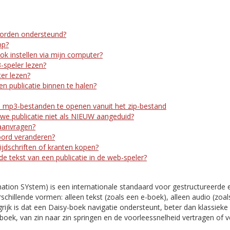
orden ondersteund?
pp?
ook instellen via mijn computer?
-speler lezen?
er lezen?
n publicatie binnen te halen?
 mp3-bestanden te openen vanuit het zip-bestand
e publicatie niet als NIEUW aangeduid?
aanvragen?
oord veranderen?
ijdschriften of kranten kopen?
 de tekst van een publicatie in de web-speler?
mation SYstem) is een internationale standaard voor gestructureerde 
rschillende vormen: alleen tekst (zoals een e-boek), alleen audio (zoal
ijk is dat een Daisy-boek navigatie ondersteunt, beter dan klassieke 
boek, van zin naar zin springen en de voorleessnelheid vertragen of 