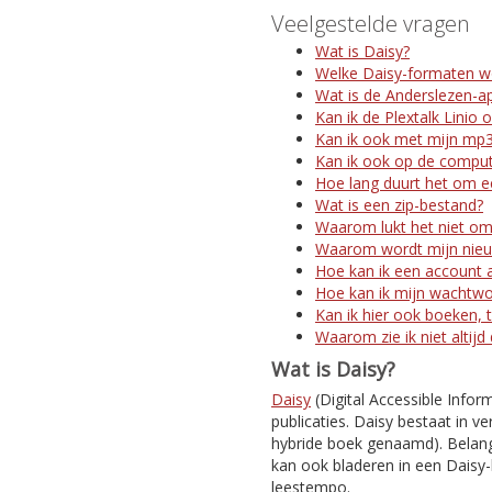
Veelgestelde vragen
Wat is Daisy?
Welke Daisy-formaten w
Wat is de Anderslezen-a
Kan ik de Plextalk Linio 
Kan ik ook met mijn mp3
Kan ik ook op de comput
Hoe lang duurt het om ee
Wat is een zip-bestand?
Waarom lukt het niet om
Waarom wordt mijn nieuw
Hoe kan ik een account 
Hoe kan ik mijn wachtw
Kan ik hier ook boeken, t
Waarom zie ik niet altijd
Wat is Daisy?
Daisy
(Digital Accessible Infor
publicaties. Daisy bestaat in ve
hybride boek genaamd). Belangr
kan ook bladeren in een Daisy-
leestempo.