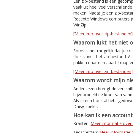
Een zip-bestand is een gecomp
vaak uit heel veel verschillen
maken. Nadat je een zip-bestan
Recente Windows computers (v
WinZip.
[Meer info over zip-bestanden]
Waarom lukt het niet 
Soms is het mogelijk dat je co
doet vanuit het zip-bestand. Al
pakken naar een aparte map e
[Meer info over zip-bestanden]
Waarom wordt mijn nie
Anderslezen brengt de verschil
bijvoorbeeld de krant van van
Als je een boek al hebt gedown
Daisy-speler.
Hoe kan ik een accoun
Kranten:
Meer informatie ove
Tijdschriften:
Meer informatie ov