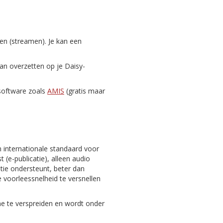
zen (streamen). Je kan een
dan overzetten op je Daisy-
-software zoals
AMIS
(gratis maar
n internationale standaard voor
 (e-publicatie), alleen audio
gatie ondersteunt, beter dan
 voorleessnelheid te versnellen
ine te verspreiden en wordt onder