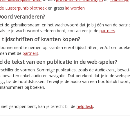
de Luisterpuntbibliotheek
en gratis
lid worden
.
woord veranderen?
met de gebruikersnaam en het wachtwoord dat je bij één van de partn
als je je wachtwoord verloren bent, contacteer je de
partners
.
 tijdschriften of kranten kopen?
abonnement te nemen op kranten en/of tijdschriften, en/of om boeken
emen met de
partners
.
jd de tekst van een publicatie in de web-speler?
rschillende vormen. Sommige publicaties, zoals de Audiokrant, bevatte
bevatten enkel audio en navigatie. Dat betekent dat je in de webspe
jgt, bv. de hoofdstukken. Terwijl je de audio van een hoofdstuk hoort
inanummers bij boeken.
niet geholpen bent, kan je terecht bij de
helpdesk
.