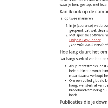
waar je bent gestopt met lezen
Kan ik ook op de compu
Ja, op twee manieren:
In je (courante) webbrows
geopend. Let wel, deze s
Met speciale software m
Dolphin EasyReader
.
[Ter info: AMIS wordt n
Hoe lang duurt het om 
Dat hangt sterk af van hoe en w
Als je rechtstreeks leest
hele publicatie wordt bi
maar daarna verloopt het
Om een volledig boek, kra
hangt wel sterk af van d
breedbandverbinding duur
boek.
Publicaties die je dow