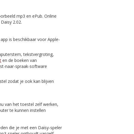
oorbeeld mp3 en ePub. Online
 Daisy 2.02.
 app is beschikbaar voor Apple-
puterstem, tekstvergroting,
t
en de boeken van
st-naar-spraak-software
tel zodat je ook kan blijven
nu van het toestel zelf werken,
er te kunnen instellen
eden die je met een Daisy-speler
 mp3-speler onthoudt vanzelf