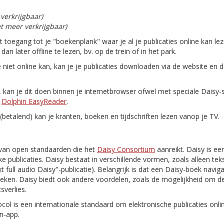
 verkrijgbaar)
et meer verkrijgbaar)
gt toegang tot je "boekenplank" waar je al je publicaties online kan le
n later offline te lezen, bv. op de trein of in het park.
e niet online kan, kan je je publicaties downloaden via de website en 
n, kan je dit doen binnen je internetbrowser ofwel met speciale Daisy
n
Dolphin EasyReader
.
(betalend) kan je kranten, boeken en tijdschriften lezen vanop je TV.
van open standaarden die het
Daisy Consortium
aanreikt. Daisy is ee
e publicaties. Daisy bestaat in verschillende vormen, zoals alleen tekst
 text full audio Daisy"-publicatie). Belangrijk is dat een Daisy-boek navi
oeken. Daisy biedt ook andere voordelen, zoals de mogelijkheid om de
sverlies.
ocol is een internationale standaard om elektronische publicaties onl
n-app.