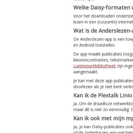
Welke Daisy-formaten
Voor het downloaden ondersteu
lezen in een (courante) intern
Wat is de Anderslezen
De Anderslezen-app is een toep
en Android-toestellen.
De app maakt publicaties toeg
kleurencontrasten, tekstmarker
Luisterpuntbibliotheek
zijn ing
aangemaakt.
Je kan met deze app publicatie
doorlezen als je niet bent verb
Kan ik de Plextalk Lini
Ja. Om de draadloze netwerktoeg
maar dit is niet zo eenvoudig.
Kan ik ook met mijn mp
Ja, je kan Daisy-publicaties o
of de Anderlsezen-app wel hebt