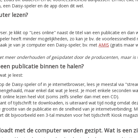
, een Daisy-speler en de app doen dit wel.
ter lezen?
er. Je klikt op "Lees online" naast de titel van een publicatie en dan
peler heeft minder mogelijkheden, zo kan je bv. de voorleessnelheid n
aak je van je computer een Daisy-speler; bv. met
AMIS
(gratis maar w
iet meer onderhouden of geüpdatet door de producenten, maar is w
een publicatie binnen te halen?
at je leest:
 op de Daisy-speler of in je internetbrowser, lees je meestal via "stre
nnengehaald, maar enkel dat wat je leest. Je moet enkele seconden w
 online lezen heel vlot (soms zelfs sneller dan met een CD).
nt of tijdschrift te downloaden, is uiteraard wat tijd nodig omdat deze
e grootte van de publicatie en de snelheid van je internetverbinding. 
t dit bijvoorbeeld een 3-tal minuten voor het tijdschrift Kiosk magaz
nloadt met de computer worden gezipt. Wat is een z