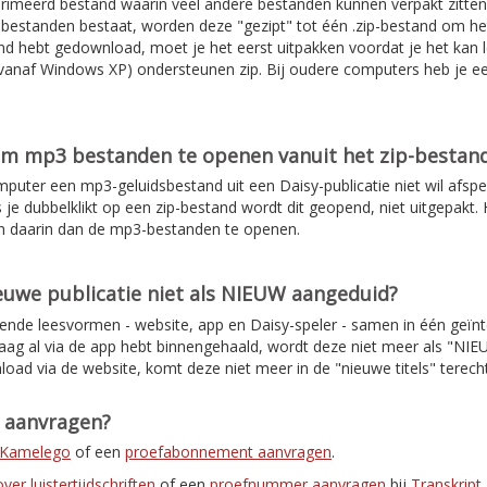
rimeerd bestand waarin veel andere bestanden kunnen verpakt zitten
de bestanden bestaat, worden deze "gezipt" tot één .zip-bestand om 
d hebt gedownload, moet je het eerst uitpakken voordat je het kan l
anaf Windows XP) ondersteunen zip. Bij oudere computers heb je e
om mp3 bestanden te openen vanuit het zip-bestan
mputer een mp3-geluidsbestand uit een Daisy-publicatie niet wil afspe
s je dubbelklikt op een zip-bestand wordt dit geopend, niet uitgepakt. H
n daarin dan de mp3-bestanden te openen.
uwe publicatie niet als NIEUW aangeduid?
lende leesvormen - website, app en Daisy-speler - samen in één geïnt
daag al via de app hebt binnengehaald, wordt deze niet meer als "NI
load via de website, komt deze niet meer in de "nieuwe titels" terec
t aanvragen?
r Kamelego
of een
proefabonnement aanvragen
.
er luistertijdschriften
of een
proefnummer aanvragen
bij
Transkript
.