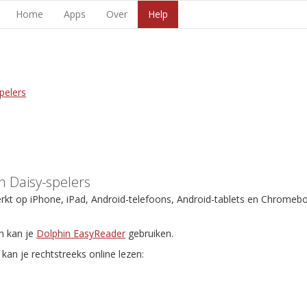
Home
Apps
Over
Help
pelers
 Daisy-spelers
erkt op iPhone, iPad, Android-telefoons, Android-tablets en Chromeb
n kan je
Dolphin EasyReader
gebruiken.
kan je rechtstreeks online lezen: