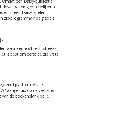
. Omdat een Daisy-publicatie
het downloaden gemakkelijker te
ezen in een Daisy-speler.
en zip-programma nodig zoals
d?
len wanneer je dit rechtstreeks
et is best om eerst de zip uit te
egreerd platform. Als je
EUW" aangeduid op de website.
ht van de boekenplank op je