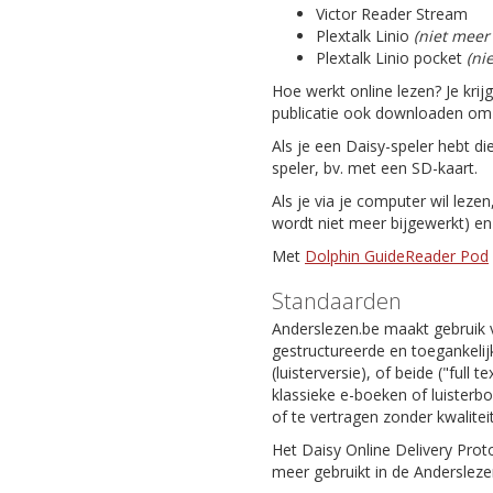
Victor Reader Stream
Plextalk Linio
(niet meer
Plextalk Linio pocket
(ni
Hoe werkt online lezen? Je krij
publicatie ook downloaden om da
Als je een Daisy-speler hebt di
speler, bv. met een SD-kaart.
Als je via je computer wil leze
wordt niet meer bijgewerkt) e
Met
Dolphin GuideReader Pod
Standaarden
Anderslezen.be maakt gebruik 
gestructureerde en toegankelijk
(luisterversie), of beide ("full
klassieke e-boeken of luisterb
of te vertragen zonder kwaliteit
Het Daisy Online Delivery Prot
meer gebruikt in de Andersleze