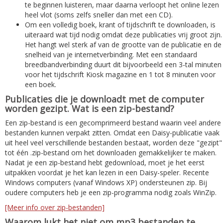
te beginnen luisteren, maar daarna verloopt het online lezen
heel vlot (soms zelfs sneller dan met een CD).
Om een volledig boek, krant of tijdschrift te downloaden, is
uiteraard wat tijd nodig omdat deze publicaties vrij groot zijn.
Het hangt wel sterk af van de grootte van de publicatie en de
snelheid van je internetverbinding. Met een standaard
breedbandverbinding duurt dit bijvoorbeeld een 3-tal minuten
voor het tijdschrift Kiosk magazine en 1 tot 8 minuten voor
een boek.
Publicaties die je downloadt met de computer
worden gezipt. Wat is een zip-bestand?
Een zip-bestand is een gecomprimeerd bestand waarin veel andere
bestanden kunnen verpakt zitten. Omdat een Daisy-publicatie vaak
uit heel veel verschillende bestanden bestaat, worden deze "gezipt"
tot één .zip-bestand om het downloaden gemakkelijker te maken.
Nadat je een zip-bestand hebt gedownload, moet je het eerst
uitpakken voordat je het kan lezen in een Daisy-speler. Recente
Windows computers (vanaf Windows XP) ondersteunen zip. Bij
oudere computers heb je een zip-programma nodig zoals WinZip.
[Meer info over zip-bestanden]
Waarom lukt het niet om mp3 bestanden te