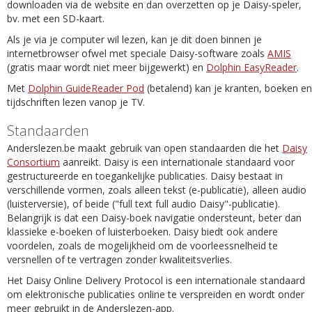
downloaden via de website en dan overzetten op je Daisy-speler,
bv. met een SD-kaart.
Als je via je computer wil lezen, kan je dit doen binnen je
internetbrowser ofwel met speciale Daisy-software zoals
AMIS
(gratis maar wordt niet meer bijgewerkt) en
Dolphin EasyReader
.
Met
Dolphin GuideReader Pod
(betalend) kan je kranten, boeken en
tijdschriften lezen vanop je TV.
Standaarden
Anderslezen.be maakt gebruik van open standaarden die het
Daisy
Consortium
aanreikt. Daisy is een internationale standaard voor
gestructureerde en toegankelijke publicaties. Daisy bestaat in
verschillende vormen, zoals alleen tekst (e-publicatie), alleen audio
(luisterversie), of beide ("full text full audio Daisy"-publicatie).
Belangrijk is dat een Daisy-boek navigatie ondersteunt, beter dan
klassieke e-boeken of luisterboeken. Daisy biedt ook andere
voordelen, zoals de mogelijkheid om de voorleessnelheid te
versnellen of te vertragen zonder kwaliteitsverlies.
Het Daisy Online Delivery Protocol is een internationale standaard
om elektronische publicaties online te verspreiden en wordt onder
meer gebruikt in de Anderslezen-app.