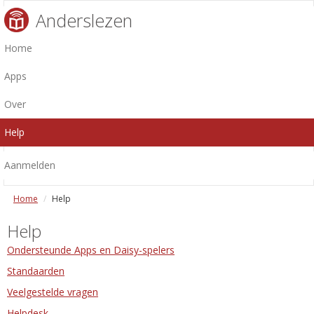
Anderslezen
Home
Apps
Over
Help
Aanmelden
Home
Help
Help
Ondersteunde Apps en Daisy-spelers
Standaarden
Veelgestelde vragen
Helpdesk