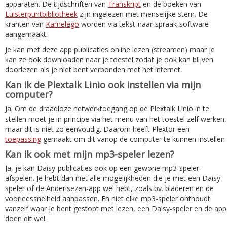
apparaten. De tijdschriften van
Transkript
en de boeken van
Luisterpuntbibliotheek
zijn ingelezen met menselijke stem. De
kranten van
Kamelego
worden via tekst-naar-spraak-software
aangemaakt.
Je kan met deze app publicaties online lezen (streamen) maar je
kan ze ook downloaden naar je toestel zodat je ook kan blijven
doorlezen als je niet bent verbonden met het internet.
Kan ik de Plextalk Linio ook instellen via mijn
computer?
Ja. Om de draadloze netwerktoegang op de Plextalk Linio in te
stellen moet je in principe via het menu van het toestel zelf werken,
maar dit is niet zo eenvoudig. Daarom heeft Plextor een
toepassing
gemaakt om dit vanop de computer te kunnen instellen
Kan ik ook met mijn mp3-speler lezen?
Ja, je kan Daisy-publicaties ook op een gewone mp3-speler
afspelen. Je hebt dan niet alle mogelijkheden die je met een Daisy-
speler of de Anderlsezen-app wel hebt, zoals bv. bladeren en de
voorleessnelheid aanpassen. En niet elke mp3-speler onthoudt
vanzelf waar je bent gestopt met lezen, een Daisy-speler en de app
doen dit wel.