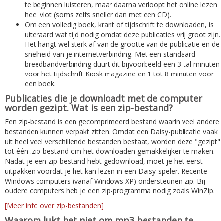
te beginnen luisteren, maar daarna verloopt het online lezen
heel vlot (soms zelfs sneller dan met een CD).
Om een volledig boek, krant of tijdschrift te downloaden, is
uiteraard wat tijd nodig omdat deze publicaties vrij groot zijn.
Het hangt wel sterk af van de grootte van de publicatie en de
snelheid van je internetverbinding. Met een standaard
breedbandverbinding duurt dit bijvoorbeeld een 3-tal minuten
voor het tijdschrift Kiosk magazine en 1 tot 8 minuten voor
een boek.
Publicaties die je downloadt met de computer
worden gezipt. Wat is een zip-bestand?
Een zip-bestand is een gecomprimeerd bestand waarin veel andere
bestanden kunnen verpakt zitten. Omdat een Daisy-publicatie vaak
uit heel veel verschillende bestanden bestaat, worden deze "gezipt"
tot één .zip-bestand om het downloaden gemakkelijker te maken.
Nadat je een zip-bestand hebt gedownload, moet je het eerst
uitpakken voordat je het kan lezen in een Daisy-speler. Recente
Windows computers (vanaf Windows XP) ondersteunen zip. Bij
oudere computers heb je een zip-programma nodig zoals WinZip.
[Meer info over zip-bestanden]
Waarom lukt het niet om mp3 bestanden te