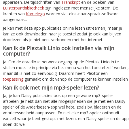
apparaten. De tijdschriften van
Transkript
en de boeken van
Luisterpuntbibliotheek
zijn ingelezen met menselijke stem. De
kranten van
Kamelego
worden via tekst-naar-spraak-software
aangemaakt.
Je kan met deze app publicaties online lezen (streamen) maar je
kan ze ook downloaden naar je toestel zodat je ook kan blijven
doorlezen als je niet bent verbonden met het internet.
Kan ik de Plextalk Linio ook instellen via mijn
computer?
Ja. Om de draadloze netwerktoegang op de Plextalk Linio in te
stellen moet je in principe via het menu van het toestel zelf werken,
maar dit is niet zo eenvoudig. Daarom heeft Plextor een
toepassing
gemaakt om dit vanop de computer te kunnen instellen
Kan ik ook met mijn mp3-speler lezen?
Ja, je kan Daisy-publicaties ook op een gewone mp3-speler
afspelen. Je hebt dan niet alle mogelijkheden die je met een Daisy-
speler of de Anderlsezen-app wel hebt, zoals bv. bladeren en de
voorleessnelheid aanpassen. En niet elke mp3-speler onthoudt
vanzelf waar je bent gestopt met lezen, een Daisy-speler en de app
doen dit wel.