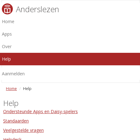
Anderslezen
Home
Apps
Over
Help
Aanmelden
Home
Help
Help
Ondersteunde Apps en Daisy-spelers
Standaarden
Veelgestelde vragen
Helpdesk