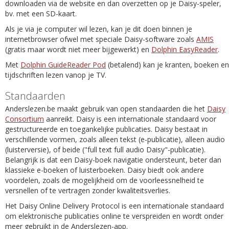
downloaden via de website en dan overzetten op je Daisy-speler,
bv. met een SD-kaart.
Als je via je computer wil lezen, kan je dit doen binnen je
internetbrowser ofwel met speciale Daisy-software zoals
AMIS
(gratis maar wordt niet meer bijgewerkt) en
Dolphin EasyReader
.
Met
Dolphin GuideReader Pod
(betalend) kan je kranten, boeken en
tijdschriften lezen vanop je TV.
Standaarden
Anderslezen.be maakt gebruik van open standaarden die het
Daisy
Consortium
aanreikt. Daisy is een internationale standaard voor
gestructureerde en toegankelijke publicaties. Daisy bestaat in
verschillende vormen, zoals alleen tekst (e-publicatie), alleen audio
(luisterversie), of beide ("full text full audio Daisy"-publicatie).
Belangrijk is dat een Daisy-boek navigatie ondersteunt, beter dan
klassieke e-boeken of luisterboeken. Daisy biedt ook andere
voordelen, zoals de mogelijkheid om de voorleessnelheid te
versnellen of te vertragen zonder kwaliteitsverlies.
Het Daisy Online Delivery Protocol is een internationale standaard
om elektronische publicaties online te verspreiden en wordt onder
meer gebruikt in de Anderslezen-app.