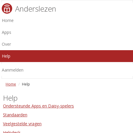
Anderslezen
Home
Apps
Over
Help
Aanmelden
Home
Help
Help
Ondersteunde Apps en Daisy-spelers
Standaarden
Veelgestelde vragen
Helpdesk