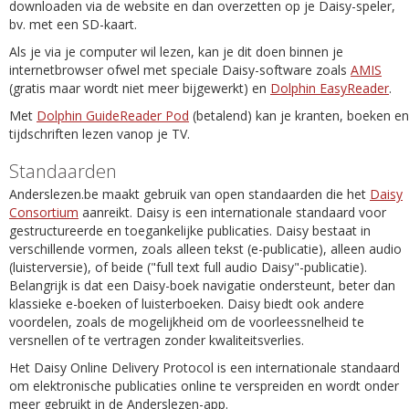
downloaden via de website en dan overzetten op je Daisy-speler,
bv. met een SD-kaart.
Als je via je computer wil lezen, kan je dit doen binnen je
internetbrowser ofwel met speciale Daisy-software zoals
AMIS
(gratis maar wordt niet meer bijgewerkt) en
Dolphin EasyReader
.
Met
Dolphin GuideReader Pod
(betalend) kan je kranten, boeken en
tijdschriften lezen vanop je TV.
Standaarden
Anderslezen.be maakt gebruik van open standaarden die het
Daisy
Consortium
aanreikt. Daisy is een internationale standaard voor
gestructureerde en toegankelijke publicaties. Daisy bestaat in
verschillende vormen, zoals alleen tekst (e-publicatie), alleen audio
(luisterversie), of beide ("full text full audio Daisy"-publicatie).
Belangrijk is dat een Daisy-boek navigatie ondersteunt, beter dan
klassieke e-boeken of luisterboeken. Daisy biedt ook andere
voordelen, zoals de mogelijkheid om de voorleessnelheid te
versnellen of te vertragen zonder kwaliteitsverlies.
Het Daisy Online Delivery Protocol is een internationale standaard
om elektronische publicaties online te verspreiden en wordt onder
meer gebruikt in de Anderslezen-app.