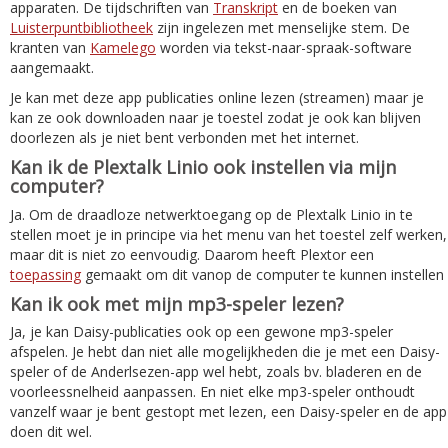
apparaten. De tijdschriften van
Transkript
en de boeken van
Luisterpuntbibliotheek
zijn ingelezen met menselijke stem. De
kranten van
Kamelego
worden via tekst-naar-spraak-software
aangemaakt.
Je kan met deze app publicaties online lezen (streamen) maar je
kan ze ook downloaden naar je toestel zodat je ook kan blijven
doorlezen als je niet bent verbonden met het internet.
Kan ik de Plextalk Linio ook instellen via mijn
computer?
Ja. Om de draadloze netwerktoegang op de Plextalk Linio in te
stellen moet je in principe via het menu van het toestel zelf werken,
maar dit is niet zo eenvoudig. Daarom heeft Plextor een
toepassing
gemaakt om dit vanop de computer te kunnen instellen
Kan ik ook met mijn mp3-speler lezen?
Ja, je kan Daisy-publicaties ook op een gewone mp3-speler
afspelen. Je hebt dan niet alle mogelijkheden die je met een Daisy-
speler of de Anderlsezen-app wel hebt, zoals bv. bladeren en de
voorleessnelheid aanpassen. En niet elke mp3-speler onthoudt
vanzelf waar je bent gestopt met lezen, een Daisy-speler en de app
doen dit wel.