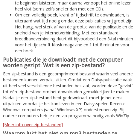
te beginnen luisteren, maar daarna verloopt het online lezen
heel vlot (soms zelfs sneller dan met een CD).
Om een volledig boek, krant of tijdschrift te downloaden, is
uiteraard wat tijd nodig omdat deze publicaties vrij groot zijn.
Het hangt wel sterk af van de grootte van de publicatie en de
snelheid van je internetverbinding. Met een standaard
breedbandverbinding duurt dit bijvoorbeeld een 3-tal minuten
voor het tijdschrift Kiosk magazine en 1 tot 8 minuten voor
een boek.
Publicaties die je downloadt met de computer
worden gezipt. Wat is een zip-bestand?
Een zip-bestand is een gecomprimeerd bestand waarin veel andere
bestanden kunnen verpakt zitten. Omdat een Daisy-publicatie vaak
uit heel veel verschillende bestanden bestaat, worden deze "gezipt"
tot één .zip-bestand om het downloaden gemakkelijker te maken.
Nadat je een zip-bestand hebt gedownload, moet je het eerst
uitpakken voordat je het kan lezen in een Daisy-speler. Recente
Windows computers (vanaf Windows XP) ondersteunen zip. Bij
oudere computers heb je een zip-programma nodig zoals WinZip.
[Meer info over zip-bestanden]
Waarom lukt het niet om mp3 bestanden te