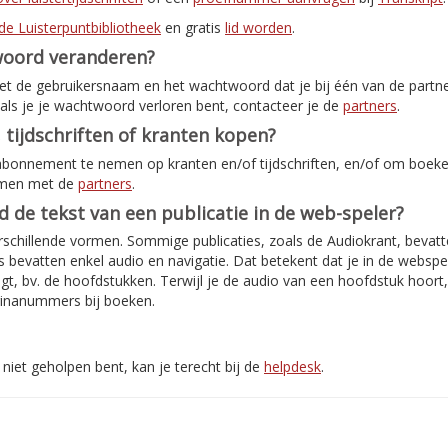
de Luisterpuntbibliotheek
en gratis
lid worden
.
woord veranderen?
met de gebruikersnaam en het wachtwoord dat je bij één van de partn
als je je wachtwoord verloren bent, contacteer je de
partners
.
 tijdschriften of kranten kopen?
abonnement te nemen op kranten en/of tijdschriften, en/of om boeken
emen met de
partners
.
jd de tekst van een publicatie in de web-speler?
rschillende vormen. Sommige publicaties, zoals de Audiokrant, bevatte
bevatten enkel audio en navigatie. Dat betekent dat je in de webspe
jgt, bv. de hoofdstukken. Terwijl je de audio van een hoofdstuk hoort
inanummers bij boeken.
niet geholpen bent, kan je terecht bij de
helpdesk
.