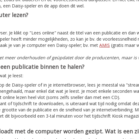
, een Daisy-speler en de app doen dit wel.
ter lezen?
er. Je klikt op "Lees online" naast de titel van een publicatie en dan
peler heeft minder mogelijkheden, zo kan je bv. de voorleessnelheid n
aak je van je computer een Daisy-speler; bv. met
AMIS
(gratis maar w
iet meer onderhouden of geüpdatet door de producenten, maar is w
een publicatie binnen te halen?
at je leest:
 op de Daisy-speler of in je internetbrowser, lees je meestal via "stre
nnengehaald, maar enkel dat wat je leest. Je moet enkele seconden w
 online lezen heel vlot (soms zelfs sneller dan met een CD).
nt of tijdschrift te downloaden, is uiteraard wat tijd nodig omdat deze
e grootte van de publicatie en de snelheid van je internetverbinding. 
t dit bijvoorbeeld een 3-tal minuten voor het tijdschrift Kiosk magaz
nloadt met de computer worden gezipt. Wat is een z