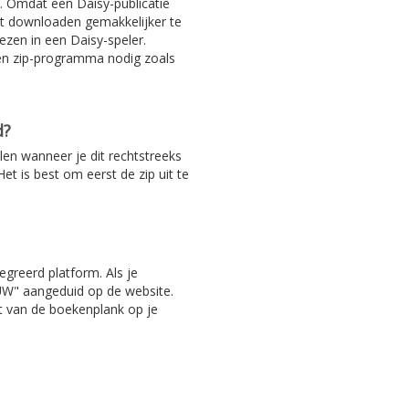
. Omdat een Daisy-publicatie
het downloaden gemakkelijker te
ezen in een Daisy-speler.
en zip-programma nodig zoals
d?
len wanneer je dit rechtstreeks
et is best om eerst de zip uit te
egreerd platform. Als je
EUW" aangeduid op de website.
ht van de boekenplank op je