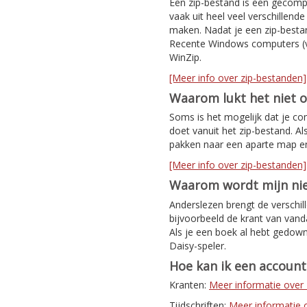
Een zip-bestand is een gecomp
vaak uit heel veel verschillen
maken. Nadat je een zip-bestan
Recente Windows computers (v
WinZip.
[Meer info over zip-bestanden]
Waarom lukt het niet 
Soms is het mogelijk dat je co
doet vanuit het zip-bestand. Al
pakken naar een aparte map e
[Meer info over zip-bestanden]
Waarom wordt mijn nie
Anderslezen brengt de verschil
bijvoorbeeld de krant van van
Als je een boek al hebt gedown
Daisy-speler.
Hoe kan ik een accoun
Kranten:
Meer informatie ove
Tijdschriften:
Meer informatie ov