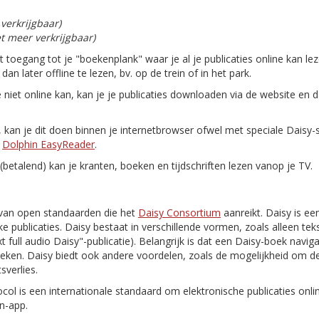
 verkrijgbaar)
et meer verkrijgbaar)
gt toegang tot je "boekenplank" waar je al je publicaties online kan le
n later offline te lezen, bv. op de trein of in het park.
e niet online kan, kan je je publicaties downloaden via de website en 
n, kan je dit doen binnen je internetbrowser ofwel met speciale Daisy
n
Dolphin EasyReader
.
(betalend) kan je kranten, boeken en tijdschriften lezen vanop je TV.
van open standaarden die het
Daisy Consortium
aanreikt. Daisy is ee
e publicaties. Daisy bestaat in verschillende vormen, zoals alleen tekst
 text full audio Daisy"-publicatie). Belangrijk is dat een Daisy-boek navi
oeken. Daisy biedt ook andere voordelen, zoals de mogelijkheid om de
sverlies.
ocol is een internationale standaard om elektronische publicaties onl
n-app.