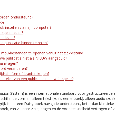
orden ondersteund?
pp?
ook instellen via mijn computer?
-speler lezen?
er lezen?
n publicatie binnen te halen?
 mp3-bestanden te openen vanuit het zip-bestand
e publicatie niet als NIEUW aangeduid?
aanvragen?
oord veranderen?
ijdschriften of kranten kopen?
 de tekst van een publicatie in de web-speler?
mation SYstem) is een internationale standaard voor gestructureerde 
rschillende vormen: alleen tekst (zoals een e-boek), alleen audio (zoal
ijk is dat een Daisy-boek navigatie ondersteunt, beter dan klassieke 
boek, van zin naar zin springen en de voorleessnelheid vertragen of 