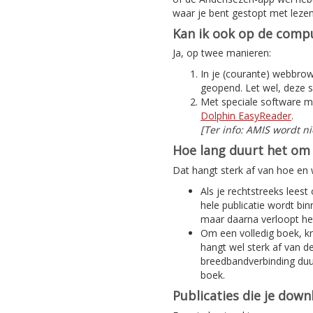
waar je bent gestopt met lezen
Kan ik ook op de compu
Ja, op twee manieren:
In je (courante) webbrows
geopend. Let wel, deze s
Met speciale software m
Dolphin EasyReader
.
[Ter info: AMIS wordt n
Hoe lang duurt het om 
Dat hangt sterk af van hoe en w
Als je rechtstreeks leest
hele publicatie wordt bi
maar daarna verloopt het
Om een volledig boek, kra
hangt wel sterk af van d
breedbandverbinding duur
boek.
Publicaties die je dow