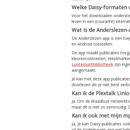
Welke Daisy-formaten
Voor het downloaden ondersteu
lezen in een (courante) intern
Wat is de Anderslezen
De Anderslezen-app is een toep
en Android-toestellen.
De app maakt publicaties toeg
kleurencontrasten, tekstmarker
Luisterpuntbibliotheek
zijn ing
aangemaakt.
Je kan met deze app publicatie
doorlezen als je niet bent verb
Kan ik de Plextalk Lini
Ja. Om de draadloze netwerktoeg
maar dit is niet zo eenvoudig.
Kan ik ook met mijn mp
Ja, je kan Daisy-publicaties o
of de Anderlsezen-app wel hebt