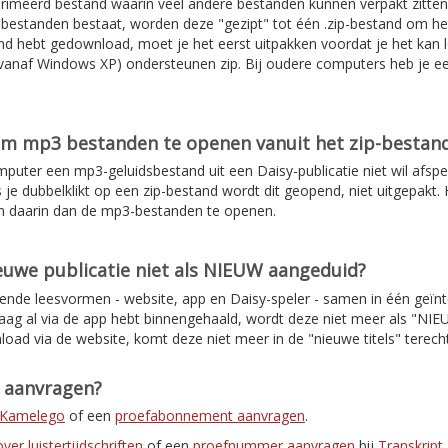
rimeerd bestand waarin veel andere bestanden kunnen verpakt zitten
de bestanden bestaat, worden deze "gezipt" tot één .zip-bestand om 
d hebt gedownload, moet je het eerst uitpakken voordat je het kan l
anaf Windows XP) ondersteunen zip. Bij oudere computers heb je e
om mp3 bestanden te openen vanuit het zip-bestan
mputer een mp3-geluidsbestand uit een Daisy-publicatie niet wil afspe
s je dubbelklikt op een zip-bestand wordt dit geopend, niet uitgepakt. H
n daarin dan de mp3-bestanden te openen.
uwe publicatie niet als NIEUW aangeduid?
lende leesvormen - website, app en Daisy-speler - samen in één geïnt
daag al via de app hebt binnengehaald, wordt deze niet meer als "NI
load via de website, komt deze niet meer in de "nieuwe titels" terec
t aanvragen?
r Kamelego
of een
proefabonnement aanvragen
.
er luistertijdschriften
of een
proefnummer aanvragen
bij
Transkript
.