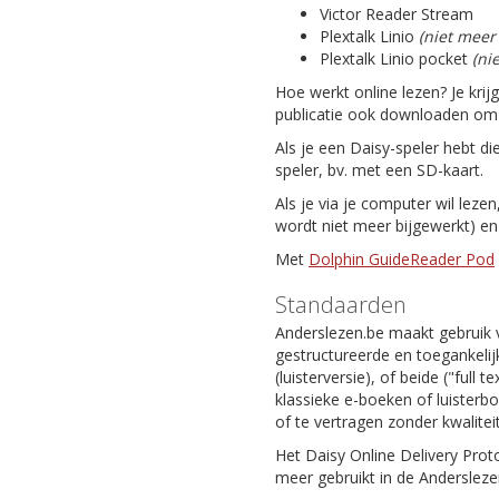
Victor Reader Stream
Plextalk Linio
(niet meer
Plextalk Linio pocket
(ni
Hoe werkt online lezen? Je krij
publicatie ook downloaden om da
Als je een Daisy-speler hebt di
speler, bv. met een SD-kaart.
Als je via je computer wil leze
wordt niet meer bijgewerkt) e
Met
Dolphin GuideReader Pod
Standaarden
Anderslezen.be maakt gebruik 
gestructureerde en toegankelijk
(luisterversie), of beide ("full
klassieke e-boeken of luisterb
of te vertragen zonder kwaliteit
Het Daisy Online Delivery Prot
meer gebruikt in de Andersleze