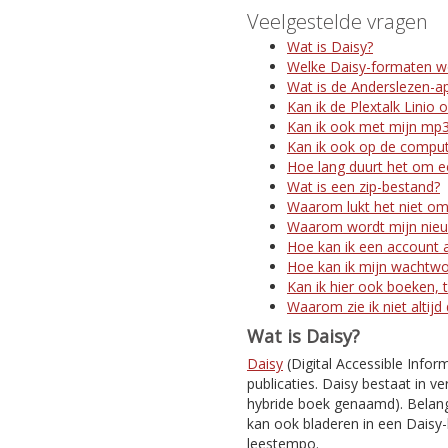
Veelgestelde vragen
Wat is Daisy?
Welke Daisy-formaten w
Wat is de Anderslezen-a
Kan ik de Plextalk Linio 
Kan ik ook met mijn mp3
Kan ik ook op de comput
Hoe lang duurt het om ee
Wat is een zip-bestand?
Waarom lukt het niet om
Waarom wordt mijn nieuw
Hoe kan ik een account 
Hoe kan ik mijn wachtw
Kan ik hier ook boeken, t
Waarom zie ik niet altijd
Wat is Daisy?
Daisy
(Digital Accessible Infor
publicaties. Daisy bestaat in ve
hybride boek genaamd). Belangr
kan ook bladeren in een Daisy-
leestempo.