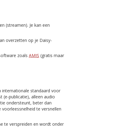
zen (streamen). Je kan een
dan overzetten op je Daisy-
-software zoals
AMIS
(gratis maar
n internationale standaard voor
 (e-publicatie), alleen audio
gatie ondersteunt, beter dan
 voorleessnelheid te versnellen
ine te verspreiden en wordt onder