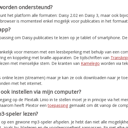
 worden ondersteund?
nt het platform alle formaten: Daisy 2.02 en Daisy 3, maar ook bijv
etbrowser is momenteel enkel mogelijk voor publicaties in het formaat
-app?
assing om Daisy-publicaties te lezen op je tablet of smartphone. De
ankelijk voor mensen met een leesbeperking met behulp van een com
ing en koppeling met braille-apparaten. De tijdschriften van
Transkrip
elezen met menselijke stem. De kranten van
Kamelego
worden via tek
s online lezen (streamen) maar je kan ze ook downloaden naar je toes
onden met het internet.
o ook instellen via mijn computer?
ang op de Plextalk Linio in te stellen moet je in principe via het me
 Daarom heeft Plextor een
toepassing
gemaakt om dit vanop de comput
3-speler lezen?
ok op een gewone mp3-speler afspelen. Je hebt dan niet alle mogelijkh
, zoals bv. bladeren en de voorleessnelheid aanpassen. En niet elke