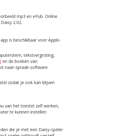
oorbeeld mp3 en ePub. Online
 Daisy 2.02.
 app is beschikbaar voor Apple-
puterstem, tekstvergroting,
t
en de boeken van
st-naar-spraak-software
tel zodat je ook kan blijven
nu van het toestel zelf werken,
er te kunnen instellen
eden die je met een Daisy-speler
 mp3-speler onthoudt vanzelf