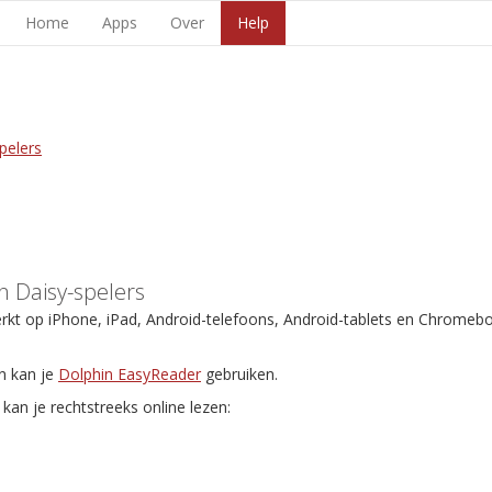
Home
Apps
Over
Help
pelers
 Daisy-spelers
erkt op iPhone, iPad, Android-telefoons, Android-tablets en Chromeb
n kan je
Dolphin EasyReader
gebruiken.
kan je rechtstreeks online lezen: