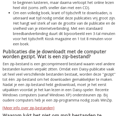
te beginnen luisteren, maar daarna verloopt het online lezen
heel vlot (soms zelfs sneller dan met een CD).
Om een volledig boek, krant of tijdschrift te downloaden, is
uiteraard wat tijd nodig omdat deze publicaties vrij groot zijn.
Het hangt wel sterk af van de grootte van de publicatie en de
snelheid van je internetverbinding. Met een standaard
breedbandverbinding duurt dit bijvoorbeeld een 3-tal minuten
voor het tijdschrift Kiosk magazine en 1 tot 8 minuten voor
een boek.
Publicaties die je downloadt met de computer
worden gezipt. Wat is een zip-bestand?
Een zip-bestand is een gecomprimeerd bestand waarin veel andere
bestanden kunnen verpakt zitten. Omdat een Daisy-publicatie vaak
uit heel veel verschillende bestanden bestaat, worden deze "gezipt"
tot één .zip-bestand om het downloaden gemakkelijker te maken.
Nadat je een zip-bestand hebt gedownload, moet je het eerst
uitpakken voordat je het kan lezen in een Daisy-speler. Recente
Windows computers (vanaf Windows XP) ondersteunen zip. Bij
oudere computers heb je een zip-programma nodig zoals WinZip.
[Meer info over zip-bestanden]
Waarom lukt het niet om mp3 bestanden te