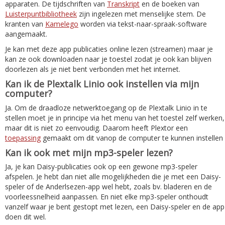
apparaten. De tijdschriften van
Transkript
en de boeken van
Luisterpuntbibliotheek
zijn ingelezen met menselijke stem. De
kranten van
Kamelego
worden via tekst-naar-spraak-software
aangemaakt.
Je kan met deze app publicaties online lezen (streamen) maar je
kan ze ook downloaden naar je toestel zodat je ook kan blijven
doorlezen als je niet bent verbonden met het internet.
Kan ik de Plextalk Linio ook instellen via mijn
computer?
Ja. Om de draadloze netwerktoegang op de Plextalk Linio in te
stellen moet je in principe via het menu van het toestel zelf werken,
maar dit is niet zo eenvoudig. Daarom heeft Plextor een
toepassing
gemaakt om dit vanop de computer te kunnen instellen
Kan ik ook met mijn mp3-speler lezen?
Ja, je kan Daisy-publicaties ook op een gewone mp3-speler
afspelen. Je hebt dan niet alle mogelijkheden die je met een Daisy-
speler of de Anderlsezen-app wel hebt, zoals bv. bladeren en de
voorleessnelheid aanpassen. En niet elke mp3-speler onthoudt
vanzelf waar je bent gestopt met lezen, een Daisy-speler en de app
doen dit wel.