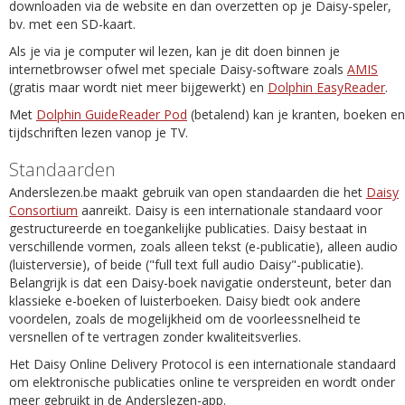
downloaden via de website en dan overzetten op je Daisy-speler,
bv. met een SD-kaart.
Als je via je computer wil lezen, kan je dit doen binnen je
internetbrowser ofwel met speciale Daisy-software zoals
AMIS
(gratis maar wordt niet meer bijgewerkt) en
Dolphin EasyReader
.
Met
Dolphin GuideReader Pod
(betalend) kan je kranten, boeken en
tijdschriften lezen vanop je TV.
Standaarden
Anderslezen.be maakt gebruik van open standaarden die het
Daisy
Consortium
aanreikt. Daisy is een internationale standaard voor
gestructureerde en toegankelijke publicaties. Daisy bestaat in
verschillende vormen, zoals alleen tekst (e-publicatie), alleen audio
(luisterversie), of beide ("full text full audio Daisy"-publicatie).
Belangrijk is dat een Daisy-boek navigatie ondersteunt, beter dan
klassieke e-boeken of luisterboeken. Daisy biedt ook andere
voordelen, zoals de mogelijkheid om de voorleessnelheid te
versnellen of te vertragen zonder kwaliteitsverlies.
Het Daisy Online Delivery Protocol is een internationale standaard
om elektronische publicaties online te verspreiden en wordt onder
meer gebruikt in de Anderslezen-app.