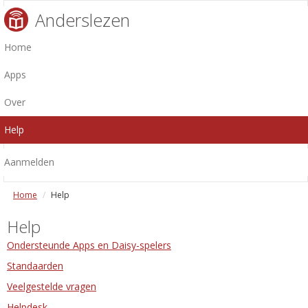
Anderslezen
Home
Apps
Over
Help
Aanmelden
Home
Help
Help
Ondersteunde Apps en Daisy-spelers
Standaarden
Veelgestelde vragen
Helpdesk