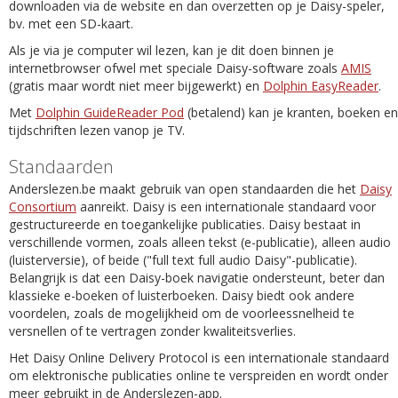
downloaden via de website en dan overzetten op je Daisy-speler,
bv. met een SD-kaart.
Als je via je computer wil lezen, kan je dit doen binnen je
internetbrowser ofwel met speciale Daisy-software zoals
AMIS
(gratis maar wordt niet meer bijgewerkt) en
Dolphin EasyReader
.
Met
Dolphin GuideReader Pod
(betalend) kan je kranten, boeken en
tijdschriften lezen vanop je TV.
Standaarden
Anderslezen.be maakt gebruik van open standaarden die het
Daisy
Consortium
aanreikt. Daisy is een internationale standaard voor
gestructureerde en toegankelijke publicaties. Daisy bestaat in
verschillende vormen, zoals alleen tekst (e-publicatie), alleen audio
(luisterversie), of beide ("full text full audio Daisy"-publicatie).
Belangrijk is dat een Daisy-boek navigatie ondersteunt, beter dan
klassieke e-boeken of luisterboeken. Daisy biedt ook andere
voordelen, zoals de mogelijkheid om de voorleessnelheid te
versnellen of te vertragen zonder kwaliteitsverlies.
Het Daisy Online Delivery Protocol is een internationale standaard
om elektronische publicaties online te verspreiden en wordt onder
meer gebruikt in de Anderslezen-app.