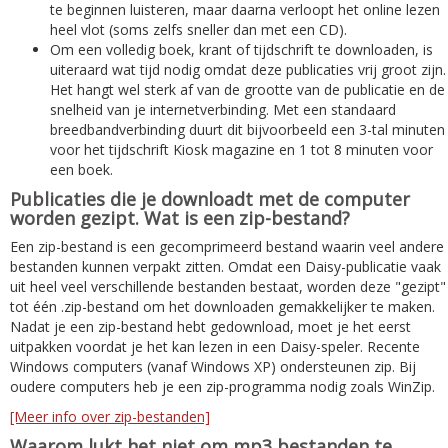
te beginnen luisteren, maar daarna verloopt het online lezen
heel vlot (soms zelfs sneller dan met een CD).
Om een volledig boek, krant of tijdschrift te downloaden, is
uiteraard wat tijd nodig omdat deze publicaties vrij groot zijn.
Het hangt wel sterk af van de grootte van de publicatie en de
snelheid van je internetverbinding. Met een standaard
breedbandverbinding duurt dit bijvoorbeeld een 3-tal minuten
voor het tijdschrift Kiosk magazine en 1 tot 8 minuten voor
een boek.
Publicaties die je downloadt met de computer
worden gezipt. Wat is een zip-bestand?
Een zip-bestand is een gecomprimeerd bestand waarin veel andere
bestanden kunnen verpakt zitten. Omdat een Daisy-publicatie vaak
uit heel veel verschillende bestanden bestaat, worden deze "gezipt"
tot één .zip-bestand om het downloaden gemakkelijker te maken.
Nadat je een zip-bestand hebt gedownload, moet je het eerst
uitpakken voordat je het kan lezen in een Daisy-speler. Recente
Windows computers (vanaf Windows XP) ondersteunen zip. Bij
oudere computers heb je een zip-programma nodig zoals WinZip.
[Meer info over zip-bestanden]
Waarom lukt het niet om mp3 bestanden te