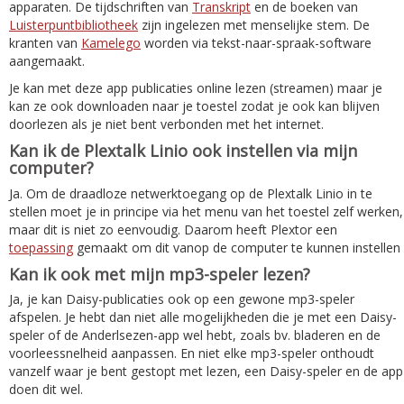
apparaten. De tijdschriften van
Transkript
en de boeken van
Luisterpuntbibliotheek
zijn ingelezen met menselijke stem. De
kranten van
Kamelego
worden via tekst-naar-spraak-software
aangemaakt.
Je kan met deze app publicaties online lezen (streamen) maar je
kan ze ook downloaden naar je toestel zodat je ook kan blijven
doorlezen als je niet bent verbonden met het internet.
Kan ik de Plextalk Linio ook instellen via mijn
computer?
Ja. Om de draadloze netwerktoegang op de Plextalk Linio in te
stellen moet je in principe via het menu van het toestel zelf werken,
maar dit is niet zo eenvoudig. Daarom heeft Plextor een
toepassing
gemaakt om dit vanop de computer te kunnen instellen
Kan ik ook met mijn mp3-speler lezen?
Ja, je kan Daisy-publicaties ook op een gewone mp3-speler
afspelen. Je hebt dan niet alle mogelijkheden die je met een Daisy-
speler of de Anderlsezen-app wel hebt, zoals bv. bladeren en de
voorleessnelheid aanpassen. En niet elke mp3-speler onthoudt
vanzelf waar je bent gestopt met lezen, een Daisy-speler en de app
doen dit wel.