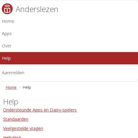
Anderslezen
Home
Apps
Over
Help
Aanmelden
Home
Help
Help
Ondersteunde Apps en Daisy-spelers
Standaarden
Veelgestelde vragen
Helpdesk