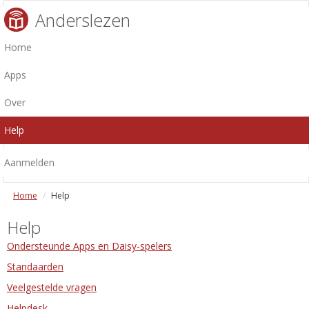
Anderslezen
Home
Apps
Over
Help
Aanmelden
Home
Help
Help
Ondersteunde Apps en Daisy-spelers
Standaarden
Veelgestelde vragen
Helpdesk