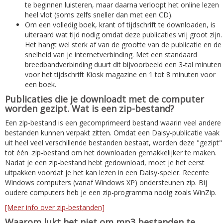
te beginnen luisteren, maar daarna verloopt het online lezen
heel vlot (soms zelfs sneller dan met een CD).
Om een volledig boek, krant of tijdschrift te downloaden, is
uiteraard wat tijd nodig omdat deze publicaties vrij groot zijn.
Het hangt wel sterk af van de grootte van de publicatie en de
snelheid van je internetverbinding. Met een standaard
breedbandverbinding duurt dit bijvoorbeeld een 3-tal minuten
voor het tijdschrift Kiosk magazine en 1 tot 8 minuten voor
een boek.
Publicaties die je downloadt met de computer
worden gezipt. Wat is een zip-bestand?
Een zip-bestand is een gecomprimeerd bestand waarin veel andere
bestanden kunnen verpakt zitten. Omdat een Daisy-publicatie vaak
uit heel veel verschillende bestanden bestaat, worden deze "gezipt"
tot één .zip-bestand om het downloaden gemakkelijker te maken.
Nadat je een zip-bestand hebt gedownload, moet je het eerst
uitpakken voordat je het kan lezen in een Daisy-speler. Recente
Windows computers (vanaf Windows XP) ondersteunen zip. Bij
oudere computers heb je een zip-programma nodig zoals WinZip.
[Meer info over zip-bestanden]
Waarom lukt het niet om mp3 bestanden te