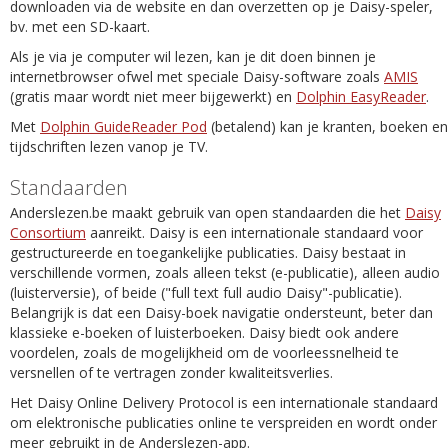
downloaden via de website en dan overzetten op je Daisy-speler,
bv. met een SD-kaart.
Als je via je computer wil lezen, kan je dit doen binnen je
internetbrowser ofwel met speciale Daisy-software zoals
AMIS
(gratis maar wordt niet meer bijgewerkt) en
Dolphin EasyReader
.
Met
Dolphin GuideReader Pod
(betalend) kan je kranten, boeken en
tijdschriften lezen vanop je TV.
Standaarden
Anderslezen.be maakt gebruik van open standaarden die het
Daisy
Consortium
aanreikt. Daisy is een internationale standaard voor
gestructureerde en toegankelijke publicaties. Daisy bestaat in
verschillende vormen, zoals alleen tekst (e-publicatie), alleen audio
(luisterversie), of beide ("full text full audio Daisy"-publicatie).
Belangrijk is dat een Daisy-boek navigatie ondersteunt, beter dan
klassieke e-boeken of luisterboeken. Daisy biedt ook andere
voordelen, zoals de mogelijkheid om de voorleessnelheid te
versnellen of te vertragen zonder kwaliteitsverlies.
Het Daisy Online Delivery Protocol is een internationale standaard
om elektronische publicaties online te verspreiden en wordt onder
meer gebruikt in de Anderslezen-app.