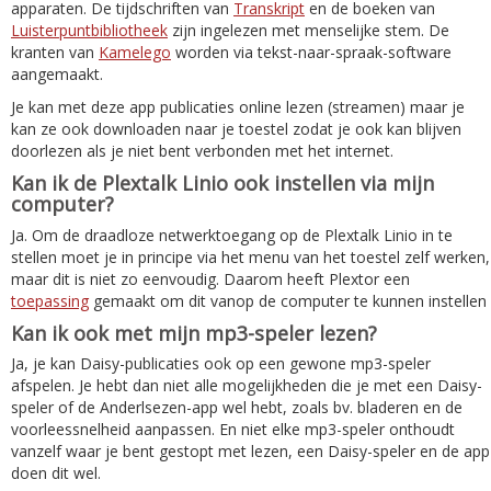
apparaten. De tijdschriften van
Transkript
en de boeken van
Luisterpuntbibliotheek
zijn ingelezen met menselijke stem. De
kranten van
Kamelego
worden via tekst-naar-spraak-software
aangemaakt.
Je kan met deze app publicaties online lezen (streamen) maar je
kan ze ook downloaden naar je toestel zodat je ook kan blijven
doorlezen als je niet bent verbonden met het internet.
Kan ik de Plextalk Linio ook instellen via mijn
computer?
Ja. Om de draadloze netwerktoegang op de Plextalk Linio in te
stellen moet je in principe via het menu van het toestel zelf werken,
maar dit is niet zo eenvoudig. Daarom heeft Plextor een
toepassing
gemaakt om dit vanop de computer te kunnen instellen
Kan ik ook met mijn mp3-speler lezen?
Ja, je kan Daisy-publicaties ook op een gewone mp3-speler
afspelen. Je hebt dan niet alle mogelijkheden die je met een Daisy-
speler of de Anderlsezen-app wel hebt, zoals bv. bladeren en de
voorleessnelheid aanpassen. En niet elke mp3-speler onthoudt
vanzelf waar je bent gestopt met lezen, een Daisy-speler en de app
doen dit wel.