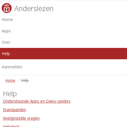
Anderslezen
Home
Apps
Over
Help
Aanmelden
Home
Help
Help
Ondersteunde Apps en Daisy-spelers
Standaarden
Veelgestelde vragen
Helpdesk