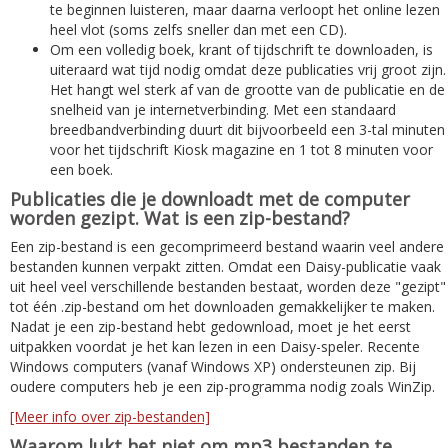
te beginnen luisteren, maar daarna verloopt het online lezen
heel vlot (soms zelfs sneller dan met een CD).
Om een volledig boek, krant of tijdschrift te downloaden, is
uiteraard wat tijd nodig omdat deze publicaties vrij groot zijn.
Het hangt wel sterk af van de grootte van de publicatie en de
snelheid van je internetverbinding. Met een standaard
breedbandverbinding duurt dit bijvoorbeeld een 3-tal minuten
voor het tijdschrift Kiosk magazine en 1 tot 8 minuten voor
een boek.
Publicaties die je downloadt met de computer
worden gezipt. Wat is een zip-bestand?
Een zip-bestand is een gecomprimeerd bestand waarin veel andere
bestanden kunnen verpakt zitten. Omdat een Daisy-publicatie vaak
uit heel veel verschillende bestanden bestaat, worden deze "gezipt"
tot één .zip-bestand om het downloaden gemakkelijker te maken.
Nadat je een zip-bestand hebt gedownload, moet je het eerst
uitpakken voordat je het kan lezen in een Daisy-speler. Recente
Windows computers (vanaf Windows XP) ondersteunen zip. Bij
oudere computers heb je een zip-programma nodig zoals WinZip.
[Meer info over zip-bestanden]
Waarom lukt het niet om mp3 bestanden te