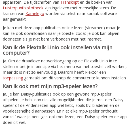
apparaten. De tijdschriften van
Transkript
en de boeken van
Luisterpuntbibliotheek
zijn ingelezen met menselijke stem. De
kranten van
Kamelego
worden via tekst-naar-spraak-software
aangemaakt.
Je kan met deze app publicaties online lezen (streamen) maar je
kan ze ook downloaden naar je toestel zodat je ook kan blijven
doorlezen als je niet bent verbonden met het internet.
Kan ik de Plextalk Linio ook instellen via mijn
computer?
Ja. Om de draadloze netwerktoegang op de Plextalk Linio in te
stellen moet je in principe via het menu van het toestel zelf werken,
maar dit is niet zo eenvoudig. Daarom heeft Plextor een
toepassing
gemaakt om dit vanop de computer te kunnen instellen
Kan ik ook met mijn mp3-speler lezen?
Ja, je kan Daisy-publicaties ook op een gewone mp3-speler
afspelen. Je hebt dan niet alle mogelijkheden die je met een Daisy-
speler of de Anderlsezen-app wel hebt, zoals bv. bladeren en de
voorleessnelheid aanpassen. En niet elke mp3-speler onthoudt
vanzelf waar je bent gestopt met lezen, een Daisy-speler en de app
doen dit wel.