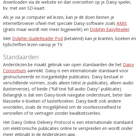
downloaden via de website en dan overzetten op je Daisy-speler,
bv. met een SD-kaart.
Als je via je computer wil lezen, kan je dit doen binnen je
internetbrowser ofwel met speciale Daisy-software zoals
AMIS
(gratis maar wordt niet meer bijgewerkt) en
Dolphin EasyReader
.
Met
Dolphin GuideReader Pod
(betalend) kan je kranten, boeken en
tijdschriften lezen vanop je TV.
Standaarden
Anderslezen.be maakt gebruik van open standaarden die het
Daisy
Consortium
aanreikt. Daisy is een internationale standaard voor
gestructureerde en toegankelijke publicaties. Daisy bestaat in
verschillende vormen, zoals alleen tekst (e-publicatie), alleen audio
(luisterversie), of beide ("full text full audio Daisy"-publicatie).
Belangrijk is dat een Daisy-boek navigatie ondersteunt, beter dan
klassieke e-boeken of luisterboeken. Daisy biedt ook andere
voordelen, zoals de mogelijkheid om de voorleessnelheid te
versnellen of te vertragen zonder kwaliteitsverlies.
Het Daisy Online Delivery Protocol is een internationale standaard
om elektronische publicaties online te verspreiden en wordt onder
meer gebruikt in de Anderslezen-app.