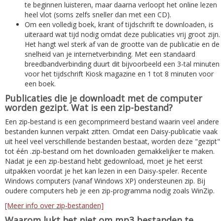
te beginnen luisteren, maar daarna verloopt het online lezen
heel vlot (soms zelfs sneller dan met een CD).
Om een volledig boek, krant of tijdschrift te downloaden, is
uiteraard wat tijd nodig omdat deze publicaties vrij groot zijn.
Het hangt wel sterk af van de grootte van de publicatie en de
snelheid van je internetverbinding. Met een standaard
breedbandverbinding duurt dit bijvoorbeeld een 3-tal minuten
voor het tijdschrift Kiosk magazine en 1 tot 8 minuten voor
een boek.
Publicaties die je downloadt met de computer
worden gezipt. Wat is een zip-bestand?
Een zip-bestand is een gecomprimeerd bestand waarin veel andere
bestanden kunnen verpakt zitten. Omdat een Daisy-publicatie vaak
uit heel veel verschillende bestanden bestaat, worden deze "gezipt"
tot één .zip-bestand om het downloaden gemakkelijker te maken.
Nadat je een zip-bestand hebt gedownload, moet je het eerst
uitpakken voordat je het kan lezen in een Daisy-speler. Recente
Windows computers (vanaf Windows XP) ondersteunen zip. Bij
oudere computers heb je een zip-programma nodig zoals WinZip.
[Meer info over zip-bestanden]
Waarom lukt het niet om mp3 bestanden te