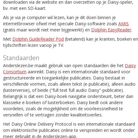
downloaden via de website en dan overzetten op je Daisy-speler,
bv. met een SD-kaart.
Als je via je computer wil lezen, kan je dit doen binnen je
internetbrowser ofwel met speciale Daisy-software zoals
AMIS
(gratis maar wordt niet meer bijgewerkt) en
Dolphin EasyReader
.
Met
Dolphin GuideReader Pod
(betalend) kan je kranten, boeken en
tijdschriften lezen vanop je TV.
Standaarden
Anderslezen.be maakt gebruik van open standaarden die het
Daisy
Consortium
aanreikt. Daisy is een internationale standaard voor
gestructureerde en toegankelijke publicaties. Daisy bestaat in
verschillende vormen, zoals alleen tekst (e-publicatie), alleen audio
(luisterversie), of beide ("full text full audio Daisy"-publicatie).
Belangrijk is dat een Daisy-boek navigatie ondersteunt, beter dan
klassieke e-boeken of luisterboeken. Daisy biedt ook andere
voordelen, zoals de mogelijkheid om de voorleessnelheid te
versnellen of te vertragen zonder kwaliteitsverlies.
Het Daisy Online Delivery Protocol is een internationale standaard
om elektronische publicaties online te verspreiden en wordt onder
meer gebruikt in de Anderslezen-app.