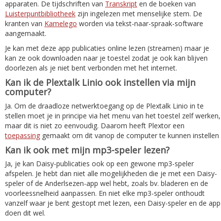
apparaten. De tijdschriften van
Transkript
en de boeken van
Luisterpuntbibliotheek
zijn ingelezen met menselijke stem. De
kranten van
Kamelego
worden via tekst-naar-spraak-software
aangemaakt.
Je kan met deze app publicaties online lezen (streamen) maar je
kan ze ook downloaden naar je toestel zodat je ook kan blijven
doorlezen als je niet bent verbonden met het internet.
Kan ik de Plextalk Linio ook instellen via mijn
computer?
Ja. Om de draadloze netwerktoegang op de Plextalk Linio in te
stellen moet je in principe via het menu van het toestel zelf werken,
maar dit is niet zo eenvoudig. Daarom heeft Plextor een
toepassing
gemaakt om dit vanop de computer te kunnen instellen
Kan ik ook met mijn mp3-speler lezen?
Ja, je kan Daisy-publicaties ook op een gewone mp3-speler
afspelen. Je hebt dan niet alle mogelijkheden die je met een Daisy-
speler of de Anderlsezen-app wel hebt, zoals bv. bladeren en de
voorleessnelheid aanpassen. En niet elke mp3-speler onthoudt
vanzelf waar je bent gestopt met lezen, een Daisy-speler en de app
doen dit wel.