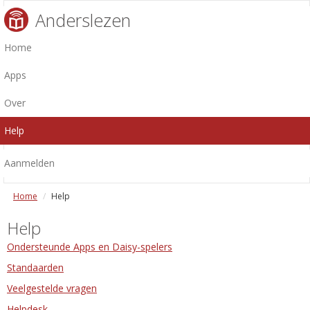
Anderslezen
Home
Apps
Over
Help
Aanmelden
Home
Help
Help
Ondersteunde Apps en Daisy-spelers
Standaarden
Veelgestelde vragen
Helpdesk