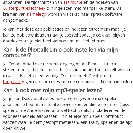
apparaten. De tijdschriften van
Transkript
en de boeken van
Luisterpuntbibliotheek
zijn ingelezen met menselijke stem. De
kranten van
Kamelego
worden via tekst-naar-spraak-software
aangemaakt.
Je kan met deze app publicaties online lezen (streamen) maar je
kan ze ook downloaden naar je toestel zodat je ook kan blijven
doorlezen als je niet bent verbonden met het internet.
Kan ik de Plextalk Linio ook instellen via mijn
computer?
Ja. Om de draadloze netwerktoegang op de Plextalk Linio in te
stellen moet je in principe via het menu van het toestel zelf werken,
maar dit is niet zo eenvoudig. Daarom heeft Plextor een
toepassing
gemaakt om dit vanop de computer te kunnen instellen
Kan ik ook met mijn mp3-speler lezen?
Ja, je kan Daisy-publicaties ook op een gewone mp3-speler
afspelen. Je hebt dan niet alle mogelijkheden die je met een Daisy-
speler of de Anderlsezen-app wel hebt, zoals bv. bladeren en de
voorleessnelheid aanpassen. En niet elke mp3-speler onthoudt
vanzelf waar je bent gestopt met lezen, een Daisy-speler en de app
doen dit wel.