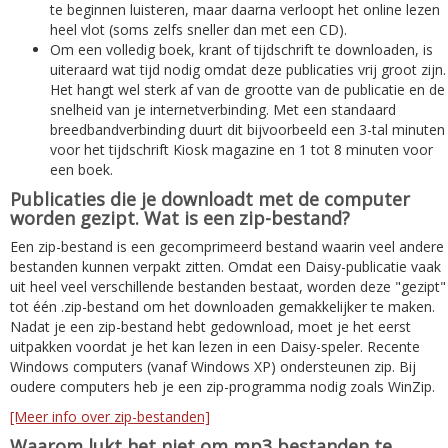
te beginnen luisteren, maar daarna verloopt het online lezen
heel vlot (soms zelfs sneller dan met een CD).
Om een volledig boek, krant of tijdschrift te downloaden, is
uiteraard wat tijd nodig omdat deze publicaties vrij groot zijn.
Het hangt wel sterk af van de grootte van de publicatie en de
snelheid van je internetverbinding. Met een standaard
breedbandverbinding duurt dit bijvoorbeeld een 3-tal minuten
voor het tijdschrift Kiosk magazine en 1 tot 8 minuten voor
een boek.
Publicaties die je downloadt met de computer
worden gezipt. Wat is een zip-bestand?
Een zip-bestand is een gecomprimeerd bestand waarin veel andere
bestanden kunnen verpakt zitten. Omdat een Daisy-publicatie vaak
uit heel veel verschillende bestanden bestaat, worden deze "gezipt"
tot één .zip-bestand om het downloaden gemakkelijker te maken.
Nadat je een zip-bestand hebt gedownload, moet je het eerst
uitpakken voordat je het kan lezen in een Daisy-speler. Recente
Windows computers (vanaf Windows XP) ondersteunen zip. Bij
oudere computers heb je een zip-programma nodig zoals WinZip.
[Meer info over zip-bestanden]
Waarom lukt het niet om mp3 bestanden te