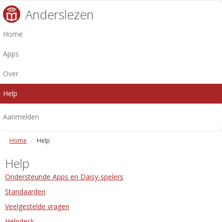
Anderslezen
Home
Apps
Over
Help
Aanmelden
Home
Help
Help
Ondersteunde Apps en Daisy-spelers
Standaarden
Veelgestelde vragen
Helpdesk