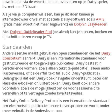
downloaden via de website en dan overzetten op je Daisy-speler,
bv. met een SD-kaart.
Als je via je computer wil lezen, kan je dit doen binnen je
internetbrowser ofwel met speciale Daisy-software zoals
AMIS
(gratis maar wordt niet meer bijgewerkt) en
Dolphin EasyReader
.
Met
Dolphin GuideReader Pod
(betalend) kan je kranten, boeken en
tijdschriften lezen vanop je TV.
Standaarden
Anderslezen.be maakt gebruik van open standaarden die het
Daisy
Consortium
aanreikt. Daisy is een internationale standaard voor
gestructureerde en toegankelijke publicaties. Daisy bestaat in
verschillende vormen, zoals alleen tekst (e-publicatie), alleen audio
(luisterversie), of beide ("full text full audio Daisy"-publicatie).
Belangrijk is dat een Daisy-boek navigatie ondersteunt, beter dan
klassieke e-boeken of luisterboeken. Daisy biedt ook andere
voordelen, zoals de mogelijkheid om de voorleessnelheid te
versnellen of te vertragen zonder kwaliteitsverlies.
Het Daisy Online Delivery Protocol is een internationale standaard
om elektronische publicaties online te verspreiden en wordt onder
meer gebruikt in de Anderslezen-app.