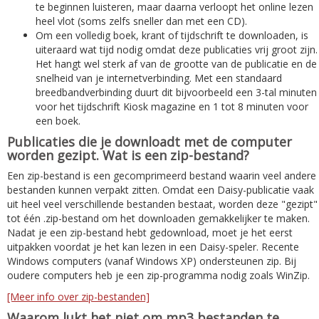
te beginnen luisteren, maar daarna verloopt het online lezen
heel vlot (soms zelfs sneller dan met een CD).
Om een volledig boek, krant of tijdschrift te downloaden, is
uiteraard wat tijd nodig omdat deze publicaties vrij groot zijn.
Het hangt wel sterk af van de grootte van de publicatie en de
snelheid van je internetverbinding. Met een standaard
breedbandverbinding duurt dit bijvoorbeeld een 3-tal minuten
voor het tijdschrift Kiosk magazine en 1 tot 8 minuten voor
een boek.
Publicaties die je downloadt met de computer
worden gezipt. Wat is een zip-bestand?
Een zip-bestand is een gecomprimeerd bestand waarin veel andere
bestanden kunnen verpakt zitten. Omdat een Daisy-publicatie vaak
uit heel veel verschillende bestanden bestaat, worden deze "gezipt"
tot één .zip-bestand om het downloaden gemakkelijker te maken.
Nadat je een zip-bestand hebt gedownload, moet je het eerst
uitpakken voordat je het kan lezen in een Daisy-speler. Recente
Windows computers (vanaf Windows XP) ondersteunen zip. Bij
oudere computers heb je een zip-programma nodig zoals WinZip.
[Meer info over zip-bestanden]
Waarom lukt het niet om mp3 bestanden te