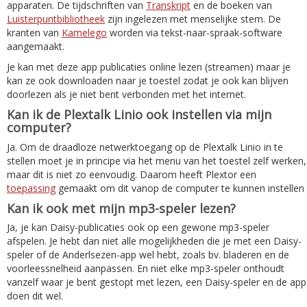
apparaten. De tijdschriften van
Transkript
en de boeken van
Luisterpuntbibliotheek
zijn ingelezen met menselijke stem. De
kranten van
Kamelego
worden via tekst-naar-spraak-software
aangemaakt.
Je kan met deze app publicaties online lezen (streamen) maar je
kan ze ook downloaden naar je toestel zodat je ook kan blijven
doorlezen als je niet bent verbonden met het internet.
Kan ik de Plextalk Linio ook instellen via mijn
computer?
Ja. Om de draadloze netwerktoegang op de Plextalk Linio in te
stellen moet je in principe via het menu van het toestel zelf werken,
maar dit is niet zo eenvoudig. Daarom heeft Plextor een
toepassing
gemaakt om dit vanop de computer te kunnen instellen
Kan ik ook met mijn mp3-speler lezen?
Ja, je kan Daisy-publicaties ook op een gewone mp3-speler
afspelen. Je hebt dan niet alle mogelijkheden die je met een Daisy-
speler of de Anderlsezen-app wel hebt, zoals bv. bladeren en de
voorleessnelheid aanpassen. En niet elke mp3-speler onthoudt
vanzelf waar je bent gestopt met lezen, een Daisy-speler en de app
doen dit wel.