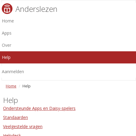
Anderslezen
Home
Apps
Over
Help
Aanmelden
Home
Help
Help
Ondersteunde Apps en Daisy-spelers
Standaarden
Veelgestelde vragen
Helpdesk