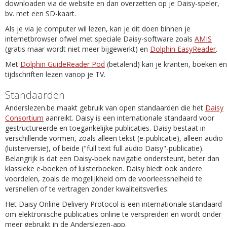
downloaden via de website en dan overzetten op je Daisy-speler,
bv. met een SD-kaart.
Als je via je computer wil lezen, kan je dit doen binnen je
internetbrowser ofwel met speciale Daisy-software zoals
AMIS
(gratis maar wordt niet meer bijgewerkt) en
Dolphin EasyReader
.
Met
Dolphin GuideReader Pod
(betalend) kan je kranten, boeken en
tijdschriften lezen vanop je TV.
Standaarden
Anderslezen.be maakt gebruik van open standaarden die het
Daisy
Consortium
aanreikt. Daisy is een internationale standaard voor
gestructureerde en toegankelijke publicaties. Daisy bestaat in
verschillende vormen, zoals alleen tekst (e-publicatie), alleen audio
(luisterversie), of beide ("full text full audio Daisy"-publicatie).
Belangrijk is dat een Daisy-boek navigatie ondersteunt, beter dan
klassieke e-boeken of luisterboeken. Daisy biedt ook andere
voordelen, zoals de mogelijkheid om de voorleessnelheid te
versnellen of te vertragen zonder kwaliteitsverlies.
Het Daisy Online Delivery Protocol is een internationale standaard
om elektronische publicaties online te verspreiden en wordt onder
meer gebruikt in de Anderslezen-app.