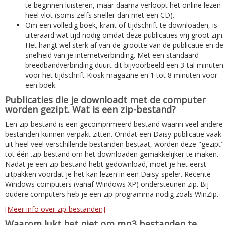
te beginnen luisteren, maar daarna verloopt het online lezen
heel vlot (soms zelfs sneller dan met een CD).
Om een volledig boek, krant of tijdschrift te downloaden, is
uiteraard wat tijd nodig omdat deze publicaties vrij groot zijn.
Het hangt wel sterk af van de grootte van de publicatie en de
snelheid van je internetverbinding. Met een standaard
breedbandverbinding duurt dit bijvoorbeeld een 3-tal minuten
voor het tijdschrift Kiosk magazine en 1 tot 8 minuten voor
een boek.
Publicaties die je downloadt met de computer
worden gezipt. Wat is een zip-bestand?
Een zip-bestand is een gecomprimeerd bestand waarin veel andere
bestanden kunnen verpakt zitten. Omdat een Daisy-publicatie vaak
uit heel veel verschillende bestanden bestaat, worden deze "gezipt"
tot één .zip-bestand om het downloaden gemakkelijker te maken.
Nadat je een zip-bestand hebt gedownload, moet je het eerst
uitpakken voordat je het kan lezen in een Daisy-speler. Recente
Windows computers (vanaf Windows XP) ondersteunen zip. Bij
oudere computers heb je een zip-programma nodig zoals WinZip.
[Meer info over zip-bestanden]
Waarom lukt het niet om mp3 bestanden te