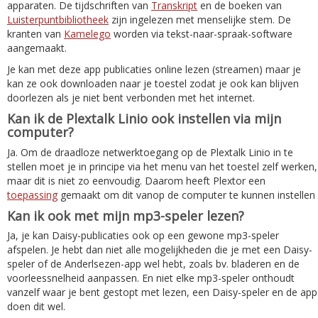
apparaten. De tijdschriften van
Transkript
en de boeken van
Luisterpuntbibliotheek
zijn ingelezen met menselijke stem. De
kranten van
Kamelego
worden via tekst-naar-spraak-software
aangemaakt.
Je kan met deze app publicaties online lezen (streamen) maar je
kan ze ook downloaden naar je toestel zodat je ook kan blijven
doorlezen als je niet bent verbonden met het internet.
Kan ik de Plextalk Linio ook instellen via mijn
computer?
Ja. Om de draadloze netwerktoegang op de Plextalk Linio in te
stellen moet je in principe via het menu van het toestel zelf werken,
maar dit is niet zo eenvoudig. Daarom heeft Plextor een
toepassing
gemaakt om dit vanop de computer te kunnen instellen
Kan ik ook met mijn mp3-speler lezen?
Ja, je kan Daisy-publicaties ook op een gewone mp3-speler
afspelen. Je hebt dan niet alle mogelijkheden die je met een Daisy-
speler of de Anderlsezen-app wel hebt, zoals bv. bladeren en de
voorleessnelheid aanpassen. En niet elke mp3-speler onthoudt
vanzelf waar je bent gestopt met lezen, een Daisy-speler en de app
doen dit wel.