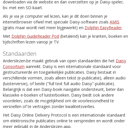
downloaden via de website en dan overzetten op je Daisy-speler,
bv. met een SD-kaart.
Als je via je computer wil lezen, kan je dit doen binnen je
internetbrowser ofwel met speciale Daisy-software zoals
AMIS
(gratis maar wordt niet meer bijgewerkt) en
Dolphin EasyReader
.
Met
Dolphin GuideReader Pod
(betalend) kan je kranten, boeken en
tijdschriften lezen vanop je TV.
Standaarden
Anderslezen.be maakt gebruik van open standaarden die het
Daisy
Consortium
aanreikt. Daisy is een internationale standaard voor
gestructureerde en toegankelijke publicaties. Daisy bestaat in
verschillende vormen, zoals alleen tekst (e-publicatie), alleen audio
(luisterversie), of beide ("full text full audio Daisy"-publicatie).
Belangrijk is dat een Daisy-boek navigatie ondersteunt, beter dan
klassieke e-boeken of luisterboeken. Daisy biedt ook andere
voordelen, zoals de mogelijkheid om de voorleessnelheid te
versnellen of te vertragen zonder kwaliteitsverlies.
Het Daisy Online Delivery Protocol is een internationale standaard
om elektronische publicaties online te verspreiden en wordt onder
meer gebruikt in de Anderslezen-app.