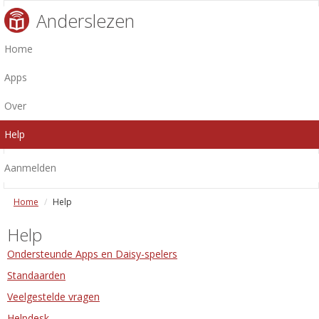
Anderslezen
Home
Apps
Over
Help
Aanmelden
Home
Help
Help
Ondersteunde Apps en Daisy-spelers
Standaarden
Veelgestelde vragen
Helpdesk