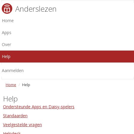
Anderslezen
Home
Apps
Over
Help
Aanmelden
Home
Help
Help
Ondersteunde Apps en Daisy-spelers
Standaarden
Veelgestelde vragen
Helpdesk