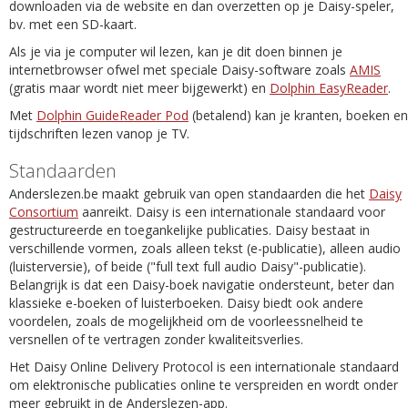
downloaden via de website en dan overzetten op je Daisy-speler,
bv. met een SD-kaart.
Als je via je computer wil lezen, kan je dit doen binnen je
internetbrowser ofwel met speciale Daisy-software zoals
AMIS
(gratis maar wordt niet meer bijgewerkt) en
Dolphin EasyReader
.
Met
Dolphin GuideReader Pod
(betalend) kan je kranten, boeken en
tijdschriften lezen vanop je TV.
Standaarden
Anderslezen.be maakt gebruik van open standaarden die het
Daisy
Consortium
aanreikt. Daisy is een internationale standaard voor
gestructureerde en toegankelijke publicaties. Daisy bestaat in
verschillende vormen, zoals alleen tekst (e-publicatie), alleen audio
(luisterversie), of beide ("full text full audio Daisy"-publicatie).
Belangrijk is dat een Daisy-boek navigatie ondersteunt, beter dan
klassieke e-boeken of luisterboeken. Daisy biedt ook andere
voordelen, zoals de mogelijkheid om de voorleessnelheid te
versnellen of te vertragen zonder kwaliteitsverlies.
Het Daisy Online Delivery Protocol is een internationale standaard
om elektronische publicaties online te verspreiden en wordt onder
meer gebruikt in de Anderslezen-app.