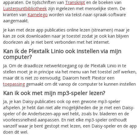
apparaten. De tijdschriften van
Transkript
en de boeken van
Luisterpuntbibliotheek
zijn ingelezen met menselijke stem. De
kranten van
Kamelego
worden via tekst-naar-spraak-software
aangemaakt.
Je kan met deze app publicaties online lezen (streamen) maar je
kan ze ook downloaden naar je toestel zodat je ook kan blijven
doorlezen als je niet bent verbonden met het internet.
Kan ik de Plextalk Linio ook instellen via mijn
computer?
Ja. Om de draadloze netwerktoegang op de Plextalk Linio in te
stellen moet je in principe via het menu van het toestel zelf werken,
maar dit is niet zo eenvoudig. Daarom heeft Plextor een
toepassing
gemaakt om dit vanop de computer te kunnen instellen
Kan ik ook met mijn mp3-speler lezen?
Ja, je kan Daisy-publicaties ook op een gewone mp3-speler
afspelen. Je hebt dan niet alle mogelijkheden die je met een Daisy-
speler of de Anderlsezen-app wel hebt, zoals bv. bladeren en de
voorleessnelheid aanpassen. En niet elke mp3-speler onthoudt
vanzelf waar je bent gestopt met lezen, een Daisy-speler en de app
doen dit wel.