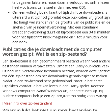
te beginnen luisteren, maar daarna verloopt het online lezen
heel vlot (soms zelfs sneller dan met een CD).
Om een volledig boek, krant of tijdschrift te downloaden, is
uiteraard wat tijd nodig omdat deze publicaties vrij groot zijn.
Het hangt wel sterk af van de grootte van de publicatie en de
snelheid van je internetverbinding. Met een standaard
breedbandverbinding duurt dit bijvoorbeeld een 3-tal minuten
voor het tijdschrift Kiosk magazine en 1 tot 8 minuten voor
een boek.
Publicaties die je downloadt met de computer
worden gezipt. Wat is een zip-bestand?
Een zip-bestand is een gecomprimeerd bestand waarin veel andere
bestanden kunnen verpakt zitten. Omdat een Daisy-publicatie vaak
uit heel veel verschillende bestanden bestaat, worden deze "gezipt"
tot één .zip-bestand om het downloaden gemakkelijker te maken.
Nadat je een zip-bestand hebt gedownload, moet je het eerst
uitpakken voordat je het kan lezen in een Daisy-speler. Recente
Windows computers (vanaf Windows XP) ondersteunen zip. Bij
oudere computers heb je een zip-programma nodig zoals WinZip.
[Meer info over zip-bestanden]
Waarom lukt het niet om mp3 bestanden te