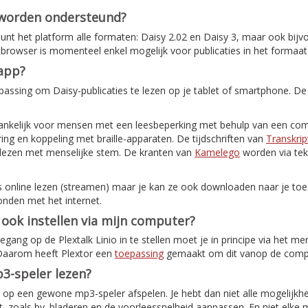
 worden ondersteund?
nt het platform alle formaten: Daisy 2.02 en Daisy 3, maar ook bijv
etbrowser is momenteel enkel mogelijk voor publicaties in het formaat
-app?
assing om Daisy-publicaties te lezen op je tablet of smartphone. De
ankelijk voor mensen met een leesbeperking met behulp van een com
ing en koppeling met braille-apparaten. De tijdschriften van
Transkrip
elezen met menselijke stem. De kranten van
Kamelego
worden via tek
s online lezen (streamen) maar je kan ze ook downloaden naar je toes
onden met het internet.
o ook instellen via mijn computer?
ang op de Plextalk Linio in te stellen moet je in principe via het me
 Daarom heeft Plextor een
toepassing
gemaakt om dit vanop de comput
3-speler lezen?
ok op een gewone mp3-speler afspelen. Je hebt dan niet alle mogelijkh
, zoals bv. bladeren en de voorleessnelheid aanpassen. En niet elke