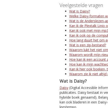
Veelgestelde vragen
Wat is Daisy?
Welke Daisy-formaten w
Wat is de Anderslezen-a
Kan ik de Plextalk Linio 
Kan ik ook met mijn mp3
Kan ik ook op de comput
Hoe lang duurt het om ee
Wat is een zip-bestand?
Waarom lukt het niet om
Waarom wordt mijn nieuw
Hoe kan ik een account 
Hoe kan ik mijn wachtw
Kan ik hier ook boeken, t
Waarom zie ik niet altijd
Wat is Daisy?
Daisy
(Digital Accessible Infor
publicaties. Daisy bestaat in ve
hybride boek genaamd). Belangr
kan ook bladeren in een Daisy-
leestempo.