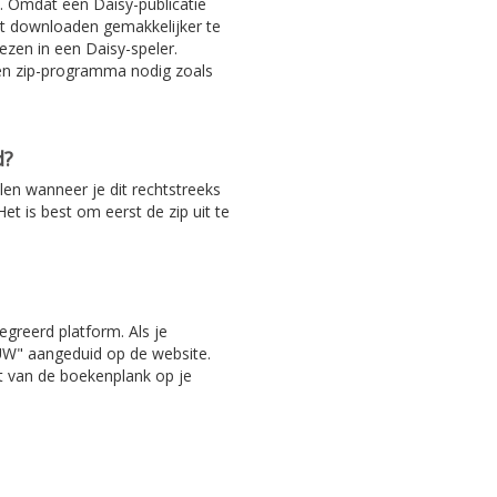
. Omdat een Daisy-publicatie
het downloaden gemakkelijker te
ezen in een Daisy-speler.
en zip-programma nodig zoals
d?
len wanneer je dit rechtstreeks
et is best om eerst de zip uit te
egreerd platform. Als je
EUW" aangeduid op de website.
ht van de boekenplank op je