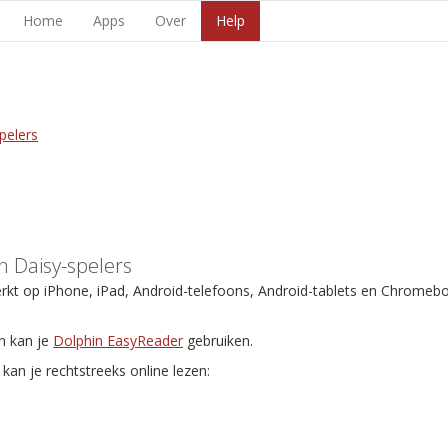
Home
Apps
Over
Help
pelers
 Daisy-spelers
erkt op iPhone, iPad, Android-telefoons, Android-tablets en Chromeb
n kan je
Dolphin EasyReader
gebruiken.
kan je rechtstreeks online lezen: