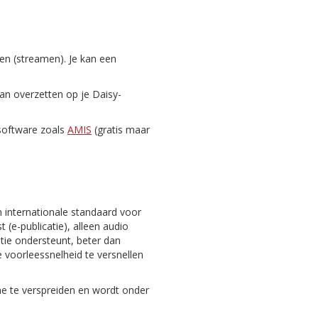
zen (streamen). Je kan een
dan overzetten op je Daisy-
-software zoals
AMIS
(gratis maar
n internationale standaard voor
 (e-publicatie), alleen audio
gatie ondersteunt, beter dan
 voorleessnelheid te versnellen
ine te verspreiden en wordt onder