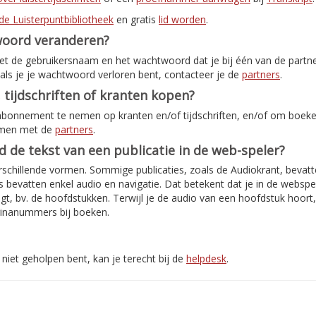
de Luisterpuntbibliotheek
en gratis
lid worden
.
woord veranderen?
met de gebruikersnaam en het wachtwoord dat je bij één van de partn
als je je wachtwoord verloren bent, contacteer je de
partners
.
 tijdschriften of kranten kopen?
abonnement te nemen op kranten en/of tijdschriften, en/of om boeken
emen met de
partners
.
jd de tekst van een publicatie in de web-speler?
rschillende vormen. Sommige publicaties, zoals de Audiokrant, bevatte
bevatten enkel audio en navigatie. Dat betekent dat je in de webspe
jgt, bv. de hoofdstukken. Terwijl je de audio van een hoofdstuk hoort
inanummers bij boeken.
niet geholpen bent, kan je terecht bij de
helpdesk
.