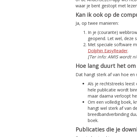
waar je bent gestopt met lezen
Kan ik ook op de compu
Ja, op twee manieren:
In je (courante) webbrows
geopend. Let wel, deze s
Met speciale software m
Dolphin EasyReader
.
[Ter info: AMIS wordt n
Hoe lang duurt het om 
Dat hangt sterk af van hoe en w
Als je rechtstreeks leest
hele publicatie wordt bi
maar daarna verloopt het
Om een volledig boek, kra
hangt wel sterk af van d
breedbandverbinding duur
boek.
Publicaties die je dow