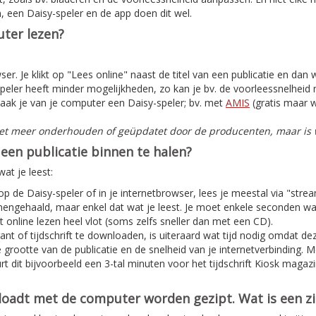
, een Daisy-speler en de app doen dit wel.
ter lezen?
er. Je klikt op "Lees online" naast de titel van een publicatie en dan
peler heeft minder mogelijkheden, zo kan je bv. de voorleessnelheid n
aak je van je computer een Daisy-speler; bv. met
AMIS
(gratis maar w
iet meer onderhouden of geüpdatet door de producenten, maar is w
een publicatie binnen te halen?
at je leest:
 op de Daisy-speler of in je internetbrowser, lees je meestal via "stre
nnengehaald, maar enkel dat wat je leest. Je moet enkele seconden w
 online lezen heel vlot (soms zelfs sneller dan met een CD).
nt of tijdschrift te downloaden, is uiteraard wat tijd nodig omdat deze
e grootte van de publicatie en de snelheid van je internetverbinding. 
t dit bijvoorbeeld een 3-tal minuten voor het tijdschrift Kiosk magaz
nloadt met de computer worden gezipt. Wat is een z