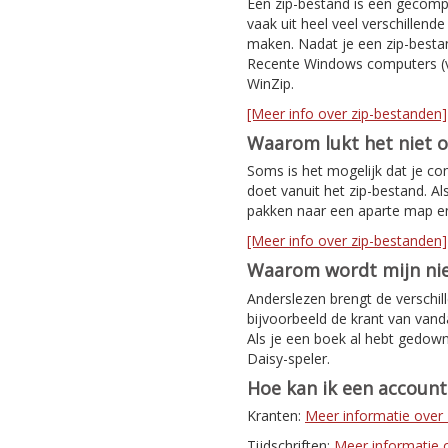
Een zip-bestand is een gecomp
vaak uit heel veel verschillen
maken. Nadat je een zip-bestan
Recente Windows computers (v
WinZip.
[Meer info over zip-bestanden]
Waarom lukt het niet 
Soms is het mogelijk dat je co
doet vanuit het zip-bestand. Al
pakken naar een aparte map e
[Meer info over zip-bestanden]
Waarom wordt mijn nie
Anderslezen brengt de verschil
bijvoorbeeld de krant van van
Als je een boek al hebt gedown
Daisy-speler.
Hoe kan ik een accoun
Kranten:
Meer informatie ove
Tijdschriften:
Meer informatie ov