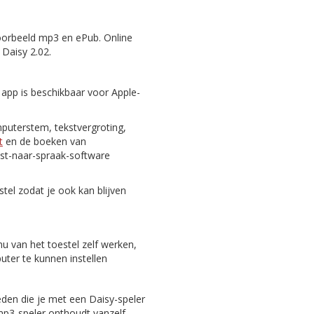
oorbeeld mp3 en ePub. Online
 Daisy 2.02.
 app is beschikbaar voor Apple-
puterstem, tekstvergroting,
t
en de boeken van
st-naar-spraak-software
tel zodat je ook kan blijven
nu van het toestel zelf werken,
er te kunnen instellen
eden die je met een Daisy-speler
 mp3-speler onthoudt vanzelf