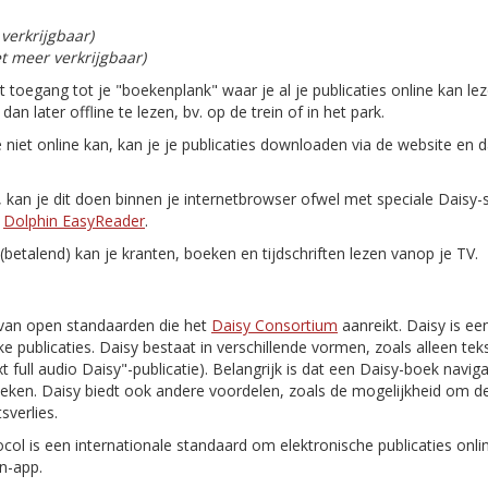
 verkrijgbaar)
et meer verkrijgbaar)
gt toegang tot je "boekenplank" waar je al je publicaties online kan le
n later offline te lezen, bv. op de trein of in het park.
e niet online kan, kan je je publicaties downloaden via de website en 
n, kan je dit doen binnen je internetbrowser ofwel met speciale Daisy
n
Dolphin EasyReader
.
(betalend) kan je kranten, boeken en tijdschriften lezen vanop je TV.
van open standaarden die het
Daisy Consortium
aanreikt. Daisy is ee
e publicaties. Daisy bestaat in verschillende vormen, zoals alleen tekst
 text full audio Daisy"-publicatie). Belangrijk is dat een Daisy-boek navi
oeken. Daisy biedt ook andere voordelen, zoals de mogelijkheid om de
sverlies.
ocol is een internationale standaard om elektronische publicaties onl
n-app.