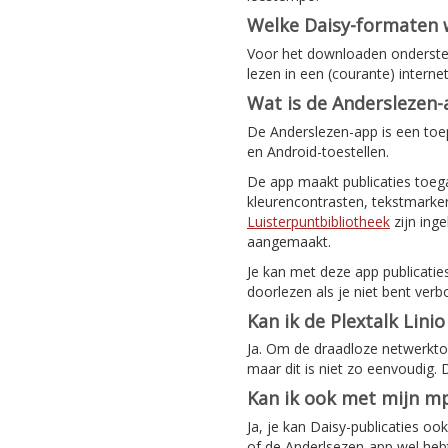
Welke Daisy-formaten
Voor het downloaden ondersteu
lezen in een (courante) intern
Wat is de Anderslezen
De Anderslezen-app is een toep
en Android-toestellen.
De app maakt publicaties toeg
kleurencontrasten, tekstmarker
Luisterpuntbibliotheek
zijn ing
aangemaakt.
Je kan met deze app publicatie
doorlezen als je niet bent verb
Kan ik de Plextalk Lini
Ja. Om de draadloze netwerktoeg
maar dit is niet zo eenvoudig.
Kan ik ook met mijn mp
Ja, je kan Daisy-publicaties o
of de Anderlsezen-app wel hebt