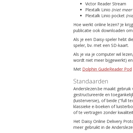
Victor Reader Stream
Plextalk Linio
(niet meer
Plextalk Linio pocket
(ni
Hoe werkt online lezen? Je krij
publicatie ook downloaden om da
Als je een Daisy-speler hebt di
speler, bv. met een SD-kaart.
Als je via je computer wil leze
wordt niet meer bijgewerkt) e
Met
Dolphin GuideReader Pod
Standaarden
Anderslezen.be maakt gebruik 
gestructureerde en toegankelijk
(luisterversie), of beide ("full
klassieke e-boeken of luisterb
of te vertragen zonder kwaliteit
Het Daisy Online Delivery Prot
meer gebruikt in de Andersleze