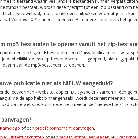
rimeerd bestand waarin veel andere bestanden kunnen verpakt zitten
de bestanden bestaat, worden deze "gezipt" tot één .zip-bestand om 
d hebt gedownload, moet je het eerst uitpakken voordat je het kan l
anaf Windows XP) ondersteunen zip. Bij oudere computers heb je e
om mp3 bestanden te openen vanuit het zip-bestan
mputer een mp3-geluidsbestand uit een Daisy-publicatie niet wil afspe
s je dubbelklikt op een zip-bestand wordt dit geopend, niet uitgepakt. H
n daarin dan de mp3-bestanden te openen.
uwe publicatie niet als NIEUW aangeduid?
lende leesvormen - website, app en Daisy-speler - samen in één geïnt
daag al via de app hebt binnengehaald, wordt deze niet meer als "NI
load via de website, komt deze niet meer in de "nieuwe titels" terec
t aanvragen?
r Kamelego
of een
proefabonnement aanvragen
.
er luistertijdschriften
of een
proefnummer aanvragen
bij
Transkript
.