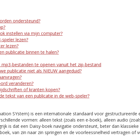
orden ondersteund?
pp?
ook instellen via mijn computer?
-speler lezen?
er lezen?
n publicatie binnen te halen?
 mp3-bestanden te openen vanuit het zip-bestand
e publicatie niet als NIEUW aangeduid?
aanvragen?
oord veranderen?
ijdschriften of kranten kopen?
 de tekst van een publicatie in de web-speler?
mation SYstem) is een internationale standaard voor gestructureerde 
rschillende vormen: alleen tekst (zoals een e-boek), alleen audio (zoal
ijk is dat een Daisy-boek navigatie ondersteunt, beter dan klassieke 
boek, van zin naar zin springen en de voorleessnelheid vertragen of 