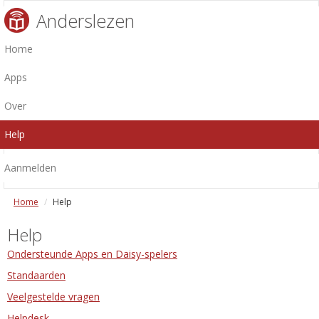
Anderslezen
Home
Apps
Over
Help
Aanmelden
Home
Help
Help
Ondersteunde Apps en Daisy-spelers
Standaarden
Veelgestelde vragen
Helpdesk