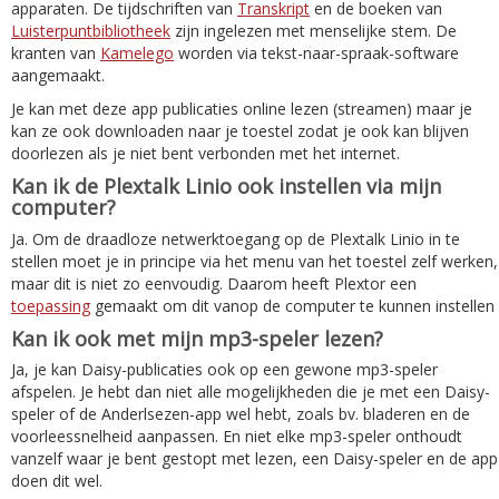
apparaten. De tijdschriften van
Transkript
en de boeken van
Luisterpuntbibliotheek
zijn ingelezen met menselijke stem. De
kranten van
Kamelego
worden via tekst-naar-spraak-software
aangemaakt.
Je kan met deze app publicaties online lezen (streamen) maar je
kan ze ook downloaden naar je toestel zodat je ook kan blijven
doorlezen als je niet bent verbonden met het internet.
Kan ik de Plextalk Linio ook instellen via mijn
computer?
Ja. Om de draadloze netwerktoegang op de Plextalk Linio in te
stellen moet je in principe via het menu van het toestel zelf werken,
maar dit is niet zo eenvoudig. Daarom heeft Plextor een
toepassing
gemaakt om dit vanop de computer te kunnen instellen
Kan ik ook met mijn mp3-speler lezen?
Ja, je kan Daisy-publicaties ook op een gewone mp3-speler
afspelen. Je hebt dan niet alle mogelijkheden die je met een Daisy-
speler of de Anderlsezen-app wel hebt, zoals bv. bladeren en de
voorleessnelheid aanpassen. En niet elke mp3-speler onthoudt
vanzelf waar je bent gestopt met lezen, een Daisy-speler en de app
doen dit wel.