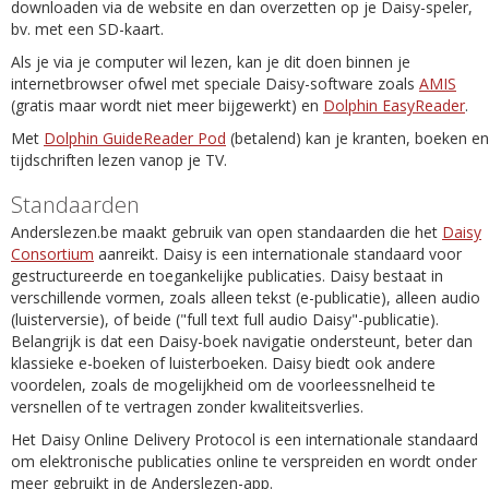
downloaden via de website en dan overzetten op je Daisy-speler,
bv. met een SD-kaart.
Als je via je computer wil lezen, kan je dit doen binnen je
internetbrowser ofwel met speciale Daisy-software zoals
AMIS
(gratis maar wordt niet meer bijgewerkt) en
Dolphin EasyReader
.
Met
Dolphin GuideReader Pod
(betalend) kan je kranten, boeken en
tijdschriften lezen vanop je TV.
Standaarden
Anderslezen.be maakt gebruik van open standaarden die het
Daisy
Consortium
aanreikt. Daisy is een internationale standaard voor
gestructureerde en toegankelijke publicaties. Daisy bestaat in
verschillende vormen, zoals alleen tekst (e-publicatie), alleen audio
(luisterversie), of beide ("full text full audio Daisy"-publicatie).
Belangrijk is dat een Daisy-boek navigatie ondersteunt, beter dan
klassieke e-boeken of luisterboeken. Daisy biedt ook andere
voordelen, zoals de mogelijkheid om de voorleessnelheid te
versnellen of te vertragen zonder kwaliteitsverlies.
Het Daisy Online Delivery Protocol is een internationale standaard
om elektronische publicaties online te verspreiden en wordt onder
meer gebruikt in de Anderslezen-app.