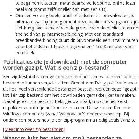
te beginnen luisteren, maar daarna verloopt het online lezen
heel vlot (soms zelfs sneller dan met een CD).
Om een volledig boek, krant of tijdschrift te downloaden, is
uiteraard wat tijd nodig omdat deze publicaties vrij groot zijn.
Het hangt wel sterk af van de grootte van de publicatie en de
snelheid van je internetverbinding. Met een standaard
breedbandverbinding duurt dit bijvoorbeeld een 3-tal minuten
voor het tijdschrift Kiosk magazine en 1 tot 8 minuten voor
een boek.
Publicaties die je downloadt met de computer
worden gezipt. Wat is een zip-bestand?
Een zip-bestand is een gecomprimeerd bestand waarin veel andere
bestanden kunnen verpakt zitten. Omdat een Daisy-publicatie vaak
uit heel veel verschillende bestanden bestaat, worden deze "gezipt"
tot één .zip-bestand om het downloaden gemakkelijker te maken.
Nadat je een zip-bestand hebt gedownload, moet je het eerst
uitpakken voordat je het kan lezen in een Daisy-speler. Recente
Windows computers (vanaf Windows XP) ondersteunen zip. Bij
oudere computers heb je een zip-programma nodig zoals WinZip.
[Meer info over zip-bestanden]
Waarom lukt het niet om mp3 bestanden te