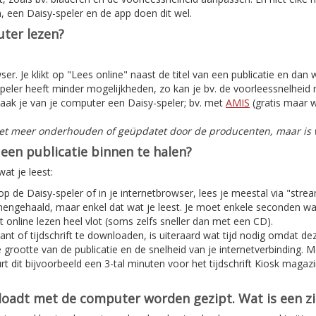
, een Daisy-speler en de app doen dit wel.
ter lezen?
er. Je klikt op "Lees online" naast de titel van een publicatie en dan
peler heeft minder mogelijkheden, zo kan je bv. de voorleessnelheid n
aak je van je computer een Daisy-speler; bv. met
AMIS
(gratis maar w
iet meer onderhouden of geüpdatet door de producenten, maar is w
een publicatie binnen te halen?
at je leest:
 op de Daisy-speler of in je internetbrowser, lees je meestal via "stre
nnengehaald, maar enkel dat wat je leest. Je moet enkele seconden w
 online lezen heel vlot (soms zelfs sneller dan met een CD).
nt of tijdschrift te downloaden, is uiteraard wat tijd nodig omdat deze
e grootte van de publicatie en de snelheid van je internetverbinding. 
t dit bijvoorbeeld een 3-tal minuten voor het tijdschrift Kiosk magaz
nloadt met de computer worden gezipt. Wat is een z