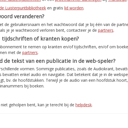
de Luisterpuntbibliotheek
en gratis
lid worden
.
woord veranderen?
met de gebruikersnaam en het wachtwoord dat je bij één van de partn
als je je wachtwoord verloren bent, contacteer je de
partners
.
 tijdschriften of kranten kopen?
abonnement te nemen op kranten en/of tijdschriften, en/of om boeken
emen met de
partners
.
jd de tekst van een publicatie in de web-speler?
rschillende vormen. Sommige publicaties, zoals de Audiokrant, bevatte
bevatten enkel audio en navigatie. Dat betekent dat je in de webspe
jgt, bv. de hoofdstukken. Terwijl je de audio van een hoofdstuk hoort
inanummers bij boeken.
niet geholpen bent, kan je terecht bij de
helpdesk
.