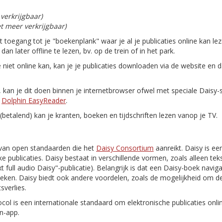
 verkrijgbaar)
et meer verkrijgbaar)
gt toegang tot je "boekenplank" waar je al je publicaties online kan le
n later offline te lezen, bv. op de trein of in het park.
e niet online kan, kan je je publicaties downloaden via de website en 
n, kan je dit doen binnen je internetbrowser ofwel met speciale Daisy
n
Dolphin EasyReader
.
(betalend) kan je kranten, boeken en tijdschriften lezen vanop je TV.
van open standaarden die het
Daisy Consortium
aanreikt. Daisy is ee
e publicaties. Daisy bestaat in verschillende vormen, zoals alleen tekst
 text full audio Daisy"-publicatie). Belangrijk is dat een Daisy-boek navi
oeken. Daisy biedt ook andere voordelen, zoals de mogelijkheid om de
sverlies.
ocol is een internationale standaard om elektronische publicaties onl
n-app.