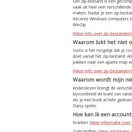
Een zip-bestand is een gecomp
vaak uit heel veel verschillen
maken. Nadat je een zip-bestan
Recente Windows computers (v
WinZip.
[Meer info over zip-bestanden]
Waarom lukt het niet 
Soms is het mogelijk dat je co
doet vanuit het zip-bestand. Al
pakken naar een aparte map e
[Meer info over zip-bestanden]
Waarom wordt mijn nie
Anderslezen brengt de verschil
bijvoorbeeld de krant van van
Als je een boek al hebt gedown
Daisy-speler.
Hoe kan ik een accoun
Kranten:
Meer informatie ove
Tijdschriften:
Meer informatie ov