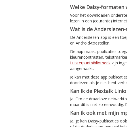
Welke Daisy-formaten
Voor het downloaden ondersteu
lezen in een (courante) intern
Wat is de Anderslezen
De Anderslezen-app is een toep
en Android-toestellen.
De app maakt publicaties toeg
kleurencontrasten, tekstmarker
Luisterpuntbibliotheek
zijn ing
aangemaakt.
Je kan met deze app publicatie
doorlezen als je niet bent verb
Kan ik de Plextalk Lini
Ja. Om de draadloze netwerktoeg
maar dit is niet zo eenvoudig.
Kan ik ook met mijn mp
Ja, je kan Daisy-publicaties o
of de Anderlsezen-app wel hebt