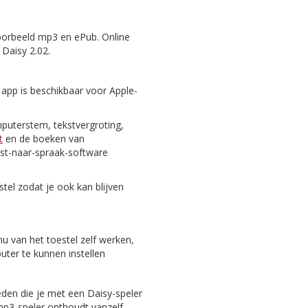
oorbeeld mp3 en ePub. Online
 Daisy 2.02.
 app is beschikbaar voor Apple-
puterstem, tekstvergroting,
t
en de boeken van
st-naar-spraak-software
tel zodat je ook kan blijven
nu van het toestel zelf werken,
er te kunnen instellen
eden die je met een Daisy-speler
 mp3-speler onthoudt vanzelf