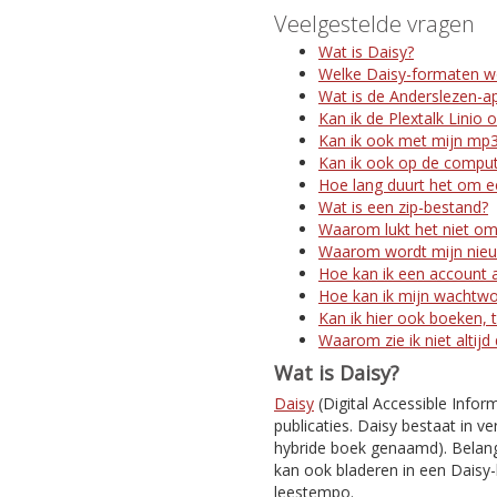
Veelgestelde vragen
Wat is Daisy?
Welke Daisy-formaten w
Wat is de Anderslezen-a
Kan ik de Plextalk Linio 
Kan ik ook met mijn mp3
Kan ik ook op de comput
Hoe lang duurt het om ee
Wat is een zip-bestand?
Waarom lukt het niet om
Waarom wordt mijn nieuw
Hoe kan ik een account 
Hoe kan ik mijn wachtw
Kan ik hier ook boeken, t
Waarom zie ik niet altijd
Wat is Daisy?
Daisy
(Digital Accessible Infor
publicaties. Daisy bestaat in ve
hybride boek genaamd). Belangr
kan ook bladeren in een Daisy-
leestempo.