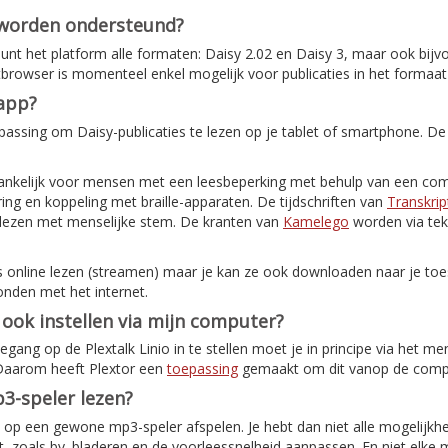
 worden ondersteund?
nt het platform alle formaten: Daisy 2.02 en Daisy 3, maar ook bijv
etbrowser is momenteel enkel mogelijk voor publicaties in het formaat
-app?
assing om Daisy-publicaties te lezen op je tablet of smartphone. De
ankelijk voor mensen met een leesbeperking met behulp van een com
ing en koppeling met braille-apparaten. De tijdschriften van
Transkrip
elezen met menselijke stem. De kranten van
Kamelego
worden via tek
s online lezen (streamen) maar je kan ze ook downloaden naar je toes
onden met het internet.
o ook instellen via mijn computer?
ang op de Plextalk Linio in te stellen moet je in principe via het me
 Daarom heeft Plextor een
toepassing
gemaakt om dit vanop de comput
3-speler lezen?
ok op een gewone mp3-speler afspelen. Je hebt dan niet alle mogelijkh
, zoals bv. bladeren en de voorleessnelheid aanpassen. En niet elke