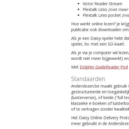
Victor Reader Stream
Plextalk Linio
(niet meer
Plextalk Linio pocket
(ni
Hoe werkt online lezen? Je krij
publicatie ook downloaden om da
Als je een Daisy-speler hebt di
speler, bv. met een SD-kaart.
Als je via je computer wil leze
wordt niet meer bijgewerkt) e
Met
Dolphin GuideReader Pod
Standaarden
Anderslezen.be maakt gebruik 
gestructureerde en toegankelijk
(luisterversie), of beide ("full
klassieke e-boeken of luisterb
of te vertragen zonder kwaliteit
Het Daisy Online Delivery Prot
meer gebruikt in de Andersleze