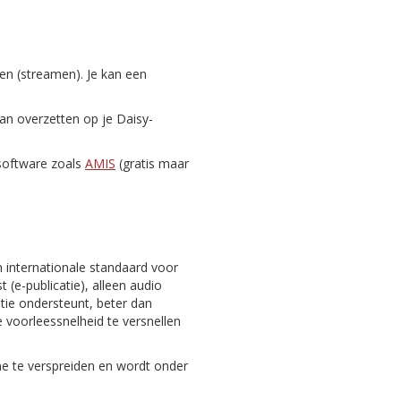
zen (streamen). Je kan een
dan overzetten op je Daisy-
-software zoals
AMIS
(gratis maar
n internationale standaard voor
 (e-publicatie), alleen audio
gatie ondersteunt, beter dan
 voorleessnelheid te versnellen
ine te verspreiden en wordt onder