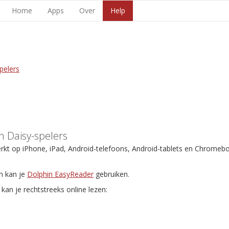
Home
Apps
Over
Help
pelers
 Daisy-spelers
erkt op iPhone, iPad, Android-telefoons, Android-tablets en Chromeb
n kan je
Dolphin EasyReader
gebruiken.
kan je rechtstreeks online lezen: