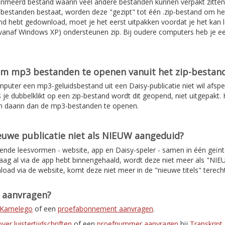
rimeerd bestand waarin veel andere bestanden kunnen verpakt zitten
de bestanden bestaat, worden deze "gezipt" tot één .zip-bestand om 
d hebt gedownload, moet je het eerst uitpakken voordat je het kan l
anaf Windows XP) ondersteunen zip. Bij oudere computers heb je e
om mp3 bestanden te openen vanuit het zip-bestan
mputer een mp3-geluidsbestand uit een Daisy-publicatie niet wil afspe
s je dubbelklikt op een zip-bestand wordt dit geopend, niet uitgepakt. H
n daarin dan de mp3-bestanden te openen.
uwe publicatie niet als NIEUW aangeduid?
lende leesvormen - website, app en Daisy-speler - samen in één geïnt
daag al via de app hebt binnengehaald, wordt deze niet meer als "NI
load via de website, komt deze niet meer in de "nieuwe titels" terec
t aanvragen?
r Kamelego
of een
proefabonnement aanvragen
.
er luistertijdschriften
of een
proefnummer aanvragen
bij
Transkript
.