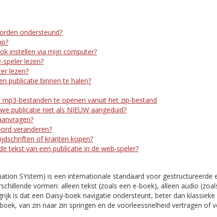
orden ondersteund?
pp?
ook instellen via mijn computer?
-speler lezen?
er lezen?
n publicatie binnen te halen?
 mp3-bestanden te openen vanuit het zip-bestand
e publicatie niet als NIEUW aangeduid?
aanvragen?
oord veranderen?
ijdschriften of kranten kopen?
 de tekst van een publicatie in de web-speler?
mation SYstem) is een internationale standaard voor gestructureerde 
rschillende vormen: alleen tekst (zoals een e-boek), alleen audio (zoal
ijk is dat een Daisy-boek navigatie ondersteunt, beter dan klassieke 
boek, van zin naar zin springen en de voorleessnelheid vertragen of 