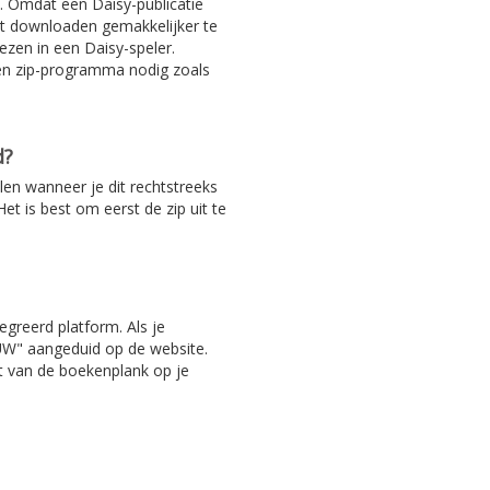
. Omdat een Daisy-publicatie
het downloaden gemakkelijker te
ezen in een Daisy-speler.
en zip-programma nodig zoals
d?
len wanneer je dit rechtstreeks
et is best om eerst de zip uit te
egreerd platform. Als je
EUW" aangeduid op de website.
ht van de boekenplank op je