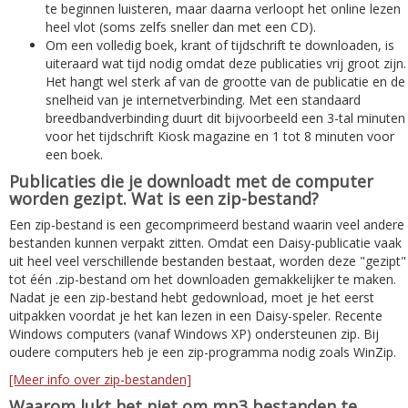
te beginnen luisteren, maar daarna verloopt het online lezen
heel vlot (soms zelfs sneller dan met een CD).
Om een volledig boek, krant of tijdschrift te downloaden, is
uiteraard wat tijd nodig omdat deze publicaties vrij groot zijn.
Het hangt wel sterk af van de grootte van de publicatie en de
snelheid van je internetverbinding. Met een standaard
breedbandverbinding duurt dit bijvoorbeeld een 3-tal minuten
voor het tijdschrift Kiosk magazine en 1 tot 8 minuten voor
een boek.
Publicaties die je downloadt met de computer
worden gezipt. Wat is een zip-bestand?
Een zip-bestand is een gecomprimeerd bestand waarin veel andere
bestanden kunnen verpakt zitten. Omdat een Daisy-publicatie vaak
uit heel veel verschillende bestanden bestaat, worden deze "gezipt"
tot één .zip-bestand om het downloaden gemakkelijker te maken.
Nadat je een zip-bestand hebt gedownload, moet je het eerst
uitpakken voordat je het kan lezen in een Daisy-speler. Recente
Windows computers (vanaf Windows XP) ondersteunen zip. Bij
oudere computers heb je een zip-programma nodig zoals WinZip.
[Meer info over zip-bestanden]
Waarom lukt het niet om mp3 bestanden te