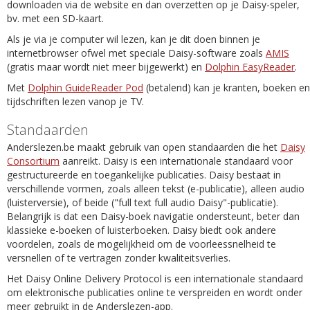
downloaden via de website en dan overzetten op je Daisy-speler,
bv. met een SD-kaart.
Als je via je computer wil lezen, kan je dit doen binnen je
internetbrowser ofwel met speciale Daisy-software zoals
AMIS
(gratis maar wordt niet meer bijgewerkt) en
Dolphin EasyReader
.
Met
Dolphin GuideReader Pod
(betalend) kan je kranten, boeken en
tijdschriften lezen vanop je TV.
Standaarden
Anderslezen.be maakt gebruik van open standaarden die het
Daisy
Consortium
aanreikt. Daisy is een internationale standaard voor
gestructureerde en toegankelijke publicaties. Daisy bestaat in
verschillende vormen, zoals alleen tekst (e-publicatie), alleen audio
(luisterversie), of beide ("full text full audio Daisy"-publicatie).
Belangrijk is dat een Daisy-boek navigatie ondersteunt, beter dan
klassieke e-boeken of luisterboeken. Daisy biedt ook andere
voordelen, zoals de mogelijkheid om de voorleessnelheid te
versnellen of te vertragen zonder kwaliteitsverlies.
Het Daisy Online Delivery Protocol is een internationale standaard
om elektronische publicaties online te verspreiden en wordt onder
meer gebruikt in de Anderslezen-app.