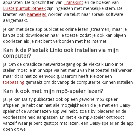
apparaten. De tijdschriften van
Transkript
en de boeken van
Luisterpuntbibliotheek
zijn ingelezen met menselijke stem. De
kranten van
Kamelego
worden via tekst-naar-spraak-software
aangemaakt.
Je kan met deze app publicaties online lezen (streamen) maar je
kan ze ook downloaden naar je toestel zodat je ook kan blijven
doorlezen als je niet bent verbonden met het internet.
Kan ik de Plextalk Linio ook instellen via mijn
computer?
Ja. Om de draadloze netwerktoegang op de Plextalk Linio in te
stellen moet je in principe via het menu van het toestel zelf werken,
maar dit is niet zo eenvoudig. Daarom heeft Plextor een
toepassing
gemaakt om dit vanop de computer te kunnen instellen
Kan ik ook met mijn mp3-speler lezen?
Ja, je kan Daisy-publicaties ook op een gewone mp3-speler
afspelen. Je hebt dan niet alle mogelijkheden die je met een Daisy-
speler of de Anderlsezen-app wel hebt, zoals bv. bladeren en de
voorleessnelheid aanpassen. En niet elke mp3-speler onthoudt
vanzelf waar je bent gestopt met lezen, een Daisy-speler en de app
doen dit wel.