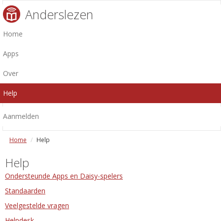
Anderslezen
Home
Apps
Over
Help
Aanmelden
Home
Help
Help
Ondersteunde Apps en Daisy-spelers
Standaarden
Veelgestelde vragen
Helpdesk