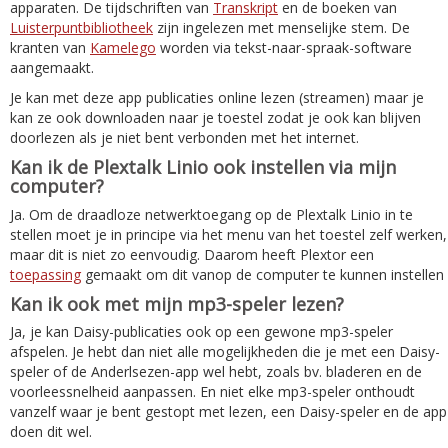
apparaten. De tijdschriften van
Transkript
en de boeken van
Luisterpuntbibliotheek
zijn ingelezen met menselijke stem. De
kranten van
Kamelego
worden via tekst-naar-spraak-software
aangemaakt.
Je kan met deze app publicaties online lezen (streamen) maar je
kan ze ook downloaden naar je toestel zodat je ook kan blijven
doorlezen als je niet bent verbonden met het internet.
Kan ik de Plextalk Linio ook instellen via mijn
computer?
Ja. Om de draadloze netwerktoegang op de Plextalk Linio in te
stellen moet je in principe via het menu van het toestel zelf werken,
maar dit is niet zo eenvoudig. Daarom heeft Plextor een
toepassing
gemaakt om dit vanop de computer te kunnen instellen
Kan ik ook met mijn mp3-speler lezen?
Ja, je kan Daisy-publicaties ook op een gewone mp3-speler
afspelen. Je hebt dan niet alle mogelijkheden die je met een Daisy-
speler of de Anderlsezen-app wel hebt, zoals bv. bladeren en de
voorleessnelheid aanpassen. En niet elke mp3-speler onthoudt
vanzelf waar je bent gestopt met lezen, een Daisy-speler en de app
doen dit wel.