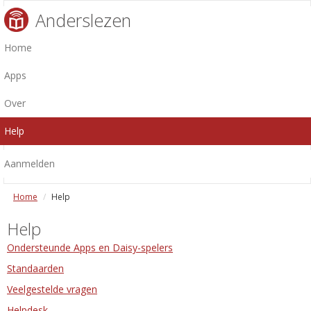
Anderslezen
Home
Apps
Over
Help
Aanmelden
Home
Help
Help
Ondersteunde Apps en Daisy-spelers
Standaarden
Veelgestelde vragen
Helpdesk