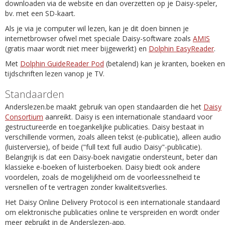
downloaden via de website en dan overzetten op je Daisy-speler,
bv. met een SD-kaart.
Als je via je computer wil lezen, kan je dit doen binnen je
internetbrowser ofwel met speciale Daisy-software zoals
AMIS
(gratis maar wordt niet meer bijgewerkt) en
Dolphin EasyReader
.
Met
Dolphin GuideReader Pod
(betalend) kan je kranten, boeken en
tijdschriften lezen vanop je TV.
Standaarden
Anderslezen.be maakt gebruik van open standaarden die het
Daisy
Consortium
aanreikt. Daisy is een internationale standaard voor
gestructureerde en toegankelijke publicaties. Daisy bestaat in
verschillende vormen, zoals alleen tekst (e-publicatie), alleen audio
(luisterversie), of beide ("full text full audio Daisy"-publicatie).
Belangrijk is dat een Daisy-boek navigatie ondersteunt, beter dan
klassieke e-boeken of luisterboeken. Daisy biedt ook andere
voordelen, zoals de mogelijkheid om de voorleessnelheid te
versnellen of te vertragen zonder kwaliteitsverlies.
Het Daisy Online Delivery Protocol is een internationale standaard
om elektronische publicaties online te verspreiden en wordt onder
meer gebruikt in de Anderslezen-app.