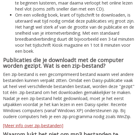
te beginnen luisteren, maar daarna verloopt het online lezen
heel vlot (soms zelfs sneller dan met een CD).
Om een volledig boek, krant of tijdschrift te downloaden, is
uiteraard wat tijd nodig omdat deze publicaties vrij groot zijn.
Het hangt wel sterk af van de grootte van de publicatie en de
snelheid van je internetverbinding. Met een standaard
breedbandverbinding duurt dit bijvoorbeeld een 3-tal minuten
voor het tijdschrift Kiosk magazine en 1 tot 8 minuten voor
een boek.
Publicaties die je downloadt met de computer
worden gezipt. Wat is een zip-bestand?
Een zip-bestand is een gecomprimeerd bestand waarin veel andere
bestanden kunnen verpakt zitten. Omdat een Daisy-publicatie vaak
uit heel veel verschillende bestanden bestaat, worden deze "gezipt"
tot één .zip-bestand om het downloaden gemakkelijker te maken.
Nadat je een zip-bestand hebt gedownload, moet je het eerst
uitpakken voordat je het kan lezen in een Daisy-speler. Recente
Windows computers (vanaf Windows XP) ondersteunen zip. Bij
oudere computers heb je een zip-programma nodig zoals WinZip.
[Meer info over zip-bestanden]
Waarom lukt het niet om mp3 bestanden te