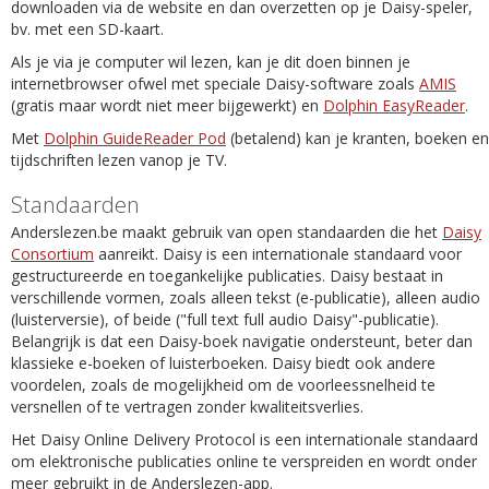
downloaden via de website en dan overzetten op je Daisy-speler,
bv. met een SD-kaart.
Als je via je computer wil lezen, kan je dit doen binnen je
internetbrowser ofwel met speciale Daisy-software zoals
AMIS
(gratis maar wordt niet meer bijgewerkt) en
Dolphin EasyReader
.
Met
Dolphin GuideReader Pod
(betalend) kan je kranten, boeken en
tijdschriften lezen vanop je TV.
Standaarden
Anderslezen.be maakt gebruik van open standaarden die het
Daisy
Consortium
aanreikt. Daisy is een internationale standaard voor
gestructureerde en toegankelijke publicaties. Daisy bestaat in
verschillende vormen, zoals alleen tekst (e-publicatie), alleen audio
(luisterversie), of beide ("full text full audio Daisy"-publicatie).
Belangrijk is dat een Daisy-boek navigatie ondersteunt, beter dan
klassieke e-boeken of luisterboeken. Daisy biedt ook andere
voordelen, zoals de mogelijkheid om de voorleessnelheid te
versnellen of te vertragen zonder kwaliteitsverlies.
Het Daisy Online Delivery Protocol is een internationale standaard
om elektronische publicaties online te verspreiden en wordt onder
meer gebruikt in de Anderslezen-app.