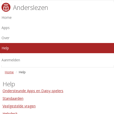
Anderslezen
Home
Apps
Over
Help
Aanmelden
Home
Help
Help
Ondersteunde Apps en Daisy-spelers
Standaarden
Veelgestelde vragen
Helpdesk