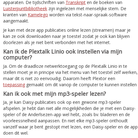
apparaten. De tijdschriften van
Transkript
en de boeken van
Luisterpuntbibliotheek
zijn ingelezen met menselijke stem. De
kranten van
Kamelego
worden via tekst-naar-spraak-software
aangemaakt.
Je kan met deze app publicaties online lezen (streamen) maar je
kan ze ook downloaden naar je toestel zodat je ook kan blijven
doorlezen als je niet bent verbonden met het internet.
Kan ik de Plextalk Linio ook instellen via mijn
computer?
Ja. Om de draadloze netwerktoegang op de Plextalk Linio in te
stellen moet je in principe via het menu van het toestel zelf werken,
maar dit is niet zo eenvoudig. Daarom heeft Plextor een
toepassing
gemaakt om dit vanop de computer te kunnen instellen
Kan ik ook met mijn mp3-speler lezen?
Ja, je kan Daisy-publicaties ook op een gewone mp3-speler
afspelen. Je hebt dan niet alle mogelijkheden die je met een Daisy-
speler of de Anderlsezen-app wel hebt, zoals bv. bladeren en de
voorleessnelheid aanpassen. En niet elke mp3-speler onthoudt
vanzelf waar je bent gestopt met lezen, een Daisy-speler en de app
doen dit wel.