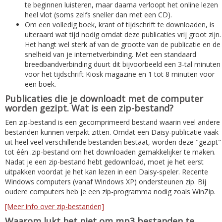
te beginnen luisteren, maar daarna verloopt het online lezen
heel vlot (soms zelfs sneller dan met een CD).
Om een volledig boek, krant of tijdschrift te downloaden, is
uiteraard wat tijd nodig omdat deze publicaties vrij groot zijn.
Het hangt wel sterk af van de grootte van de publicatie en de
snelheid van je internetverbinding. Met een standaard
breedbandverbinding duurt dit bijvoorbeeld een 3-tal minuten
voor het tijdschrift Kiosk magazine en 1 tot 8 minuten voor
een boek.
Publicaties die je downloadt met de computer
worden gezipt. Wat is een zip-bestand?
Een zip-bestand is een gecomprimeerd bestand waarin veel andere
bestanden kunnen verpakt zitten. Omdat een Daisy-publicatie vaak
uit heel veel verschillende bestanden bestaat, worden deze "gezipt"
tot één .zip-bestand om het downloaden gemakkelijker te maken.
Nadat je een zip-bestand hebt gedownload, moet je het eerst
uitpakken voordat je het kan lezen in een Daisy-speler. Recente
Windows computers (vanaf Windows XP) ondersteunen zip. Bij
oudere computers heb je een zip-programma nodig zoals WinZip.
[Meer info over zip-bestanden]
Waarom lukt het niet om mp3 bestanden te