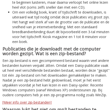
te beginnen luisteren, maar daarna verloopt het online lezen
heel vlot (soms zelfs sneller dan met een CD).
Om een volledig boek, krant of tijdschrift te downloaden, is
uiteraard wat tijd nodig omdat deze publicaties vrij groot zijn.
Het hangt wel sterk af van de grootte van de publicatie en de
snelheid van je internetverbinding. Met een standaard
breedbandverbinding duurt dit bijvoorbeeld een 3-tal minuten
voor het tijdschrift Kiosk magazine en 1 tot 8 minuten voor
een boek.
Publicaties die je downloadt met de computer
worden gezipt. Wat is een zip-bestand?
Een zip-bestand is een gecomprimeerd bestand waarin veel andere
bestanden kunnen verpakt zitten. Omdat een Daisy-publicatie vaak
uit heel veel verschillende bestanden bestaat, worden deze "gezipt"
tot één .zip-bestand om het downloaden gemakkelijker te maken.
Nadat je een zip-bestand hebt gedownload, moet je het eerst
uitpakken voordat je het kan lezen in een Daisy-speler. Recente
Windows computers (vanaf Windows XP) ondersteunen zip. Bij
oudere computers heb je een zip-programma nodig zoals WinZip.
[Meer info over zip-bestanden]
Waarom lukt het niet om mp3 bestanden te