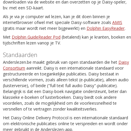
downloaden via de website en dan overzetten op je Daisy-speler,
bv. met een SD-kaart.
Als je via je computer wil lezen, kan je dit doen binnen je
internetbrowser ofwel met speciale Daisy-software zoals
AMIS
(gratis maar wordt niet meer bijgewerkt) en
Dolphin EasyReader
.
Met
Dolphin GuideReader Pod
(betalend) kan je kranten, boeken en
tijdschriften lezen vanop je TV.
Standaarden
Anderslezen.be maakt gebruik van open standaarden die het
Daisy
Consortium
aanreikt. Daisy is een internationale standaard voor
gestructureerde en toegankelijke publicaties. Daisy bestaat in
verschillende vormen, zoals alleen tekst (e-publicatie), alleen audio
(luisterversie), of beide ("full text full audio Daisy"-publicatie).
Belangrijk is dat een Daisy-boek navigatie ondersteunt, beter dan
klassieke e-boeken of luisterboeken. Daisy biedt ook andere
voordelen, zoals de mogelijkheid om de voorleessnelheid te
versnellen of te vertragen zonder kwaliteitsverlies.
Het Daisy Online Delivery Protocol is een internationale standaard
om elektronische publicaties online te verspreiden en wordt onder
meer gebruikt in de Anderslezen-app.