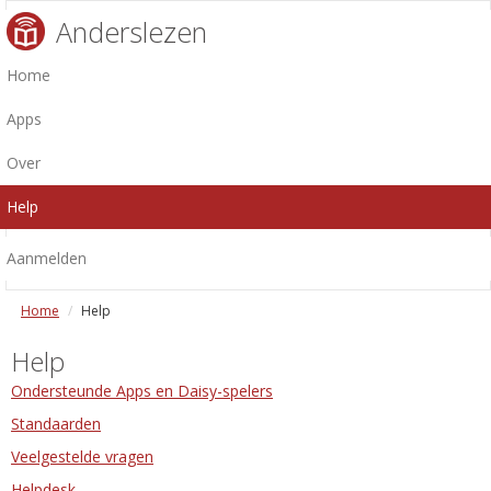
Anderslezen
Home
Apps
Over
Help
Aanmelden
Home
Help
Help
Ondersteunde Apps en Daisy-spelers
Standaarden
Veelgestelde vragen
Helpdesk