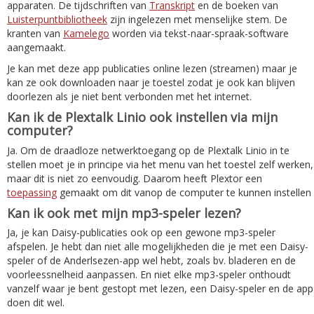
apparaten. De tijdschriften van
Transkript
en de boeken van
Luisterpuntbibliotheek
zijn ingelezen met menselijke stem. De
kranten van
Kamelego
worden via tekst-naar-spraak-software
aangemaakt.
Je kan met deze app publicaties online lezen (streamen) maar je
kan ze ook downloaden naar je toestel zodat je ook kan blijven
doorlezen als je niet bent verbonden met het internet.
Kan ik de Plextalk Linio ook instellen via mijn
computer?
Ja. Om de draadloze netwerktoegang op de Plextalk Linio in te
stellen moet je in principe via het menu van het toestel zelf werken,
maar dit is niet zo eenvoudig. Daarom heeft Plextor een
toepassing
gemaakt om dit vanop de computer te kunnen instellen
Kan ik ook met mijn mp3-speler lezen?
Ja, je kan Daisy-publicaties ook op een gewone mp3-speler
afspelen. Je hebt dan niet alle mogelijkheden die je met een Daisy-
speler of de Anderlsezen-app wel hebt, zoals bv. bladeren en de
voorleessnelheid aanpassen. En niet elke mp3-speler onthoudt
vanzelf waar je bent gestopt met lezen, een Daisy-speler en de app
doen dit wel.