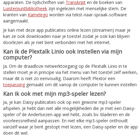
apparaten. De tijdschriften van
Transkript
en de boeken van
Luisterpuntbibliotheek
zijn ingelezen met menselijke stem. De
kranten van
Kamelego
worden via tekst-naar-spraak-software
aangemaakt.
Je kan met deze app publicaties online lezen (streamen) maar je
kan ze ook downloaden naar je toestel zodat je ook kan blijven
doorlezen als je niet bent verbonden met het internet.
Kan ik de Plextalk Linio ook instellen via mijn
computer?
Ja. Om de draadloze netwerktoegang op de Plextalk Linio in te
stellen moet je in principe via het menu van het toestel zelf werken,
maar dit is niet zo eenvoudig. Daarom heeft Plextor een
toepassing
gemaakt om dit vanop de computer te kunnen instellen
Kan ik ook met mijn mp3-speler lezen?
Ja, je kan Daisy-publicaties ook op een gewone mp3-speler
afspelen. Je hebt dan niet alle mogelijkheden die je met een Daisy-
speler of de Anderlsezen-app wel hebt, zoals bv. bladeren en de
voorleessnelheid aanpassen. En niet elke mp3-speler onthoudt
vanzelf waar je bent gestopt met lezen, een Daisy-speler en de app
doen dit wel.