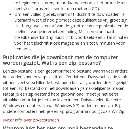
te beginnen luisteren, maar daarna verloopt het online lezen
heel vlot (soms zelfs sneller dan met een CD).
Om een volledig boek, krant of tijdschrift te downloaden, is
uiteraard wat tijd nodig omdat deze publicaties vrij groot zijn.
Het hangt wel sterk af van de grootte van de publicatie en de
snelheid van je internetverbinding. Met een standaard
breedbandverbinding duurt dit bijvoorbeeld een 3-tal minuten
voor het tijdschrift Kiosk magazine en 1 tot 8 minuten voor
een boek.
Publicaties die je downloadt met de computer
worden gezipt. Wat is een zip-bestand?
Een zip-bestand is een gecomprimeerd bestand waarin veel andere
bestanden kunnen verpakt zitten. Omdat een Daisy-publicatie vaak
uit heel veel verschillende bestanden bestaat, worden deze "gezipt"
tot één .zip-bestand om het downloaden gemakkelijker te maken.
Nadat je een zip-bestand hebt gedownload, moet je het eerst
uitpakken voordat je het kan lezen in een Daisy-speler. Recente
Windows computers (vanaf Windows XP) ondersteunen zip. Bij
oudere computers heb je een zip-programma nodig zoals WinZip.
[Meer info over zip-bestanden]
Waarom lukt het niet om mp3 bestanden te