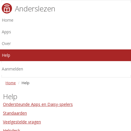
Anderslezen
Home
Apps
Over
Help
Aanmelden
Home
Help
Help
Ondersteunde Apps en Daisy-spelers
Standaarden
Veelgestelde vragen
Helpdesk