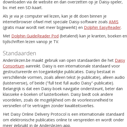
downloaden via de website en dan overzetten op je Daisy-speler,
bv. met een SD-kaart.
Als je via je computer wil lezen, kan je dit doen binnen je
internetbrowser ofwel met speciale Daisy-software zoals
AMIS
(gratis maar wordt niet meer bijgewerkt) en
Dolphin EasyReader
.
Met
Dolphin GuideReader Pod
(betalend) kan je kranten, boeken en
tijdschriften lezen vanop je TV.
Standaarden
Anderslezen.be maakt gebruik van open standaarden die het
Daisy
Consortium
aanreikt. Daisy is een internationale standaard voor
gestructureerde en toegankelijke publicaties. Daisy bestaat in
verschillende vormen, zoals alleen tekst (e-publicatie), alleen audio
(luisterversie), of beide ("full text full audio Daisy"-publicatie).
Belangrijk is dat een Daisy-boek navigatie ondersteunt, beter dan
klassieke e-boeken of luisterboeken. Daisy biedt ook andere
voordelen, zoals de mogelijkheid om de voorleessnelheid te
versnellen of te vertragen zonder kwaliteitsverlies.
Het Daisy Online Delivery Protocol is een internationale standaard
om elektronische publicaties online te verspreiden en wordt onder
meer gebruikt in de Anderslezen-app.