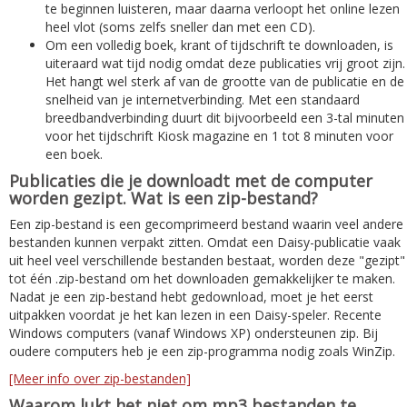
te beginnen luisteren, maar daarna verloopt het online lezen
heel vlot (soms zelfs sneller dan met een CD).
Om een volledig boek, krant of tijdschrift te downloaden, is
uiteraard wat tijd nodig omdat deze publicaties vrij groot zijn.
Het hangt wel sterk af van de grootte van de publicatie en de
snelheid van je internetverbinding. Met een standaard
breedbandverbinding duurt dit bijvoorbeeld een 3-tal minuten
voor het tijdschrift Kiosk magazine en 1 tot 8 minuten voor
een boek.
Publicaties die je downloadt met de computer
worden gezipt. Wat is een zip-bestand?
Een zip-bestand is een gecomprimeerd bestand waarin veel andere
bestanden kunnen verpakt zitten. Omdat een Daisy-publicatie vaak
uit heel veel verschillende bestanden bestaat, worden deze "gezipt"
tot één .zip-bestand om het downloaden gemakkelijker te maken.
Nadat je een zip-bestand hebt gedownload, moet je het eerst
uitpakken voordat je het kan lezen in een Daisy-speler. Recente
Windows computers (vanaf Windows XP) ondersteunen zip. Bij
oudere computers heb je een zip-programma nodig zoals WinZip.
[Meer info over zip-bestanden]
Waarom lukt het niet om mp3 bestanden te