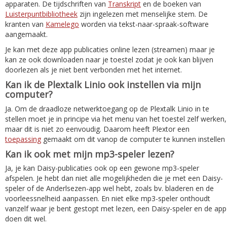
apparaten. De tijdschriften van
Transkript
en de boeken van
Luisterpuntbibliotheek
zijn ingelezen met menselijke stem. De
kranten van
Kamelego
worden via tekst-naar-spraak-software
aangemaakt.
Je kan met deze app publicaties online lezen (streamen) maar je
kan ze ook downloaden naar je toestel zodat je ook kan blijven
doorlezen als je niet bent verbonden met het internet.
Kan ik de Plextalk Linio ook instellen via mijn
computer?
Ja. Om de draadloze netwerktoegang op de Plextalk Linio in te
stellen moet je in principe via het menu van het toestel zelf werken,
maar dit is niet zo eenvoudig. Daarom heeft Plextor een
toepassing
gemaakt om dit vanop de computer te kunnen instellen
Kan ik ook met mijn mp3-speler lezen?
Ja, je kan Daisy-publicaties ook op een gewone mp3-speler
afspelen. Je hebt dan niet alle mogelijkheden die je met een Daisy-
speler of de Anderlsezen-app wel hebt, zoals bv. bladeren en de
voorleessnelheid aanpassen. En niet elke mp3-speler onthoudt
vanzelf waar je bent gestopt met lezen, een Daisy-speler en de app
doen dit wel.