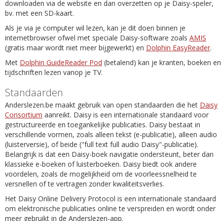
downloaden via de website en dan overzetten op je Daisy-speler,
bv. met een SD-kaart.
Als je via je computer wil lezen, kan je dit doen binnen je
internetbrowser ofwel met speciale Daisy-software zoals
AMIS
(gratis maar wordt niet meer bijgewerkt) en
Dolphin EasyReader
.
Met
Dolphin GuideReader Pod
(betalend) kan je kranten, boeken en
tijdschriften lezen vanop je TV.
Standaarden
Anderslezen.be maakt gebruik van open standaarden die het
Daisy
Consortium
aanreikt. Daisy is een internationale standaard voor
gestructureerde en toegankelijke publicaties. Daisy bestaat in
verschillende vormen, zoals alleen tekst (e-publicatie), alleen audio
(luisterversie), of beide ("full text full audio Daisy"-publicatie).
Belangrijk is dat een Daisy-boek navigatie ondersteunt, beter dan
klassieke e-boeken of luisterboeken. Daisy biedt ook andere
voordelen, zoals de mogelijkheid om de voorleessnelheid te
versnellen of te vertragen zonder kwaliteitsverlies.
Het Daisy Online Delivery Protocol is een internationale standaard
om elektronische publicaties online te verspreiden en wordt onder
meer gebruikt in de Anderslezen-app.