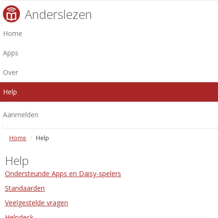
Anderslezen
Home
Apps
Over
Help
Aanmelden
Home
Help
Help
Ondersteunde Apps en Daisy-spelers
Standaarden
Veelgestelde vragen
Helpdesk