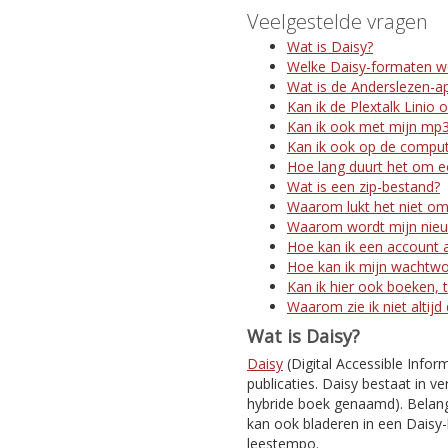
Veelgestelde vragen
Wat is Daisy?
Welke Daisy-formaten w
Wat is de Anderslezen-a
Kan ik de Plextalk Linio 
Kan ik ook met mijn mp3
Kan ik ook op de comput
Hoe lang duurt het om ee
Wat is een zip-bestand?
Waarom lukt het niet om
Waarom wordt mijn nieuw
Hoe kan ik een account 
Hoe kan ik mijn wachtw
Kan ik hier ook boeken, t
Waarom zie ik niet altijd
Wat is Daisy?
Daisy
(Digital Accessible Infor
publicaties. Daisy bestaat in ve
hybride boek genaamd). Belangr
kan ook bladeren in een Daisy-
leestempo.