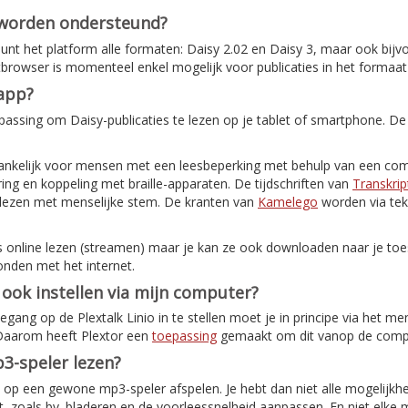
 worden ondersteund?
nt het platform alle formaten: Daisy 2.02 en Daisy 3, maar ook bijv
etbrowser is momenteel enkel mogelijk voor publicaties in het formaat
-app?
assing om Daisy-publicaties te lezen op je tablet of smartphone. De
ankelijk voor mensen met een leesbeperking met behulp van een com
ing en koppeling met braille-apparaten. De tijdschriften van
Transkrip
elezen met menselijke stem. De kranten van
Kamelego
worden via tek
s online lezen (streamen) maar je kan ze ook downloaden naar je toes
onden met het internet.
o ook instellen via mijn computer?
ang op de Plextalk Linio in te stellen moet je in principe via het me
 Daarom heeft Plextor een
toepassing
gemaakt om dit vanop de comput
3-speler lezen?
ok op een gewone mp3-speler afspelen. Je hebt dan niet alle mogelijkh
, zoals bv. bladeren en de voorleessnelheid aanpassen. En niet elke