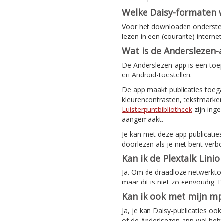
Welke Daisy-formaten
Voor het downloaden ondersteu
lezen in een (courante) intern
Wat is de Anderslezen
De Anderslezen-app is een toep
en Android-toestellen.
De app maakt publicaties toeg
kleurencontrasten, tekstmarker
Luisterpuntbibliotheek
zijn ing
aangemaakt.
Je kan met deze app publicatie
doorlezen als je niet bent verb
Kan ik de Plextalk Lini
Ja. Om de draadloze netwerktoeg
maar dit is niet zo eenvoudig.
Kan ik ook met mijn mp
Ja, je kan Daisy-publicaties o
of de Anderlsezen-app wel hebt