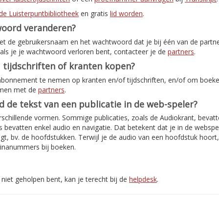
de Luisterpuntbibliotheek
en gratis
lid worden
.
woord veranderen?
met de gebruikersnaam en het wachtwoord dat je bij één van de partn
als je je wachtwoord verloren bent, contacteer je de
partners
.
 tijdschriften of kranten kopen?
abonnement te nemen op kranten en/of tijdschriften, en/of om boeken
emen met de
partners
.
jd de tekst van een publicatie in de web-speler?
rschillende vormen. Sommige publicaties, zoals de Audiokrant, bevatte
bevatten enkel audio en navigatie. Dat betekent dat je in de webspe
jgt, bv. de hoofdstukken. Terwijl je de audio van een hoofdstuk hoort
inanummers bij boeken.
niet geholpen bent, kan je terecht bij de
helpdesk
.