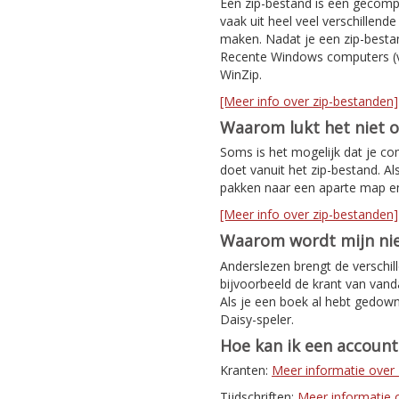
Een zip-bestand is een gecomp
vaak uit heel veel verschillen
maken. Nadat je een zip-bestan
Recente Windows computers (v
WinZip.
[Meer info over zip-bestanden]
Waarom lukt het niet 
Soms is het mogelijk dat je co
doet vanuit het zip-bestand. Al
pakken naar een aparte map e
[Meer info over zip-bestanden]
Waarom wordt mijn nie
Anderslezen brengt de verschil
bijvoorbeeld de krant van van
Als je een boek al hebt gedown
Daisy-speler.
Hoe kan ik een accoun
Kranten:
Meer informatie ove
Tijdschriften:
Meer informatie ov