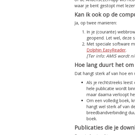
waar je bent gestopt met lezen
Kan ik ook op de compu
Ja, op twee manieren:
In je (courante) webbrows
geopend. Let wel, deze s
Met speciale software m
Dolphin EasyReader
.
[Ter info: AMIS wordt n
Hoe lang duurt het om 
Dat hangt sterk af van hoe en w
Als je rechtstreeks leest
hele publicatie wordt bi
maar daarna verloopt het
Om een volledig boek, kra
hangt wel sterk af van d
breedbandverbinding duur
boek.
Publicaties die je dow