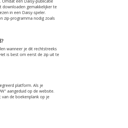
. Omdat een Daisy-publicatie
het downloaden gemakkelijker te
ezen in een Daisy-speler.
en zip-programma nodig zoals
d?
len wanneer je dit rechtstreeks
et is best om eerst de zip uit te
egreerd platform. Als je
EUW" aangeduid op de website.
ht van de boekenplank op je