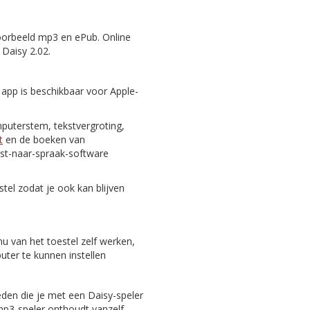
oorbeeld mp3 en ePub. Online
 Daisy 2.02.
 app is beschikbaar voor Apple-
puterstem, tekstvergroting,
t
en de boeken van
st-naar-spraak-software
tel zodat je ook kan blijven
nu van het toestel zelf werken,
er te kunnen instellen
eden die je met een Daisy-speler
 mp3-speler onthoudt vanzelf