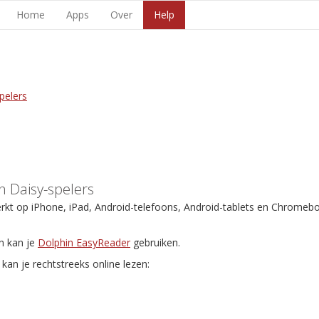
Home
Apps
Over
Help
pelers
 Daisy-spelers
erkt op iPhone, iPad, Android-telefoons, Android-tablets en Chromeb
n kan je
Dolphin EasyReader
gebruiken.
kan je rechtstreeks online lezen: