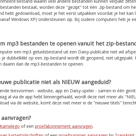
rimeerd bestand waarin veel andere bestanden kunnen verpakt zitten
de bestanden bestaat, worden deze "gezipt" tot één .zip-bestand om 
d hebt gedownload, moet je het eerst uitpakken voordat je het kan l
anaf Windows XP) ondersteunen zip. Bij oudere computers heb je e
om mp3 bestanden te openen vanuit het zip-bestan
mputer een mp3-geluidsbestand uit een Daisy-publicatie niet wil afspe
s je dubbelklikt op een zip-bestand wordt dit geopend, niet uitgepakt. H
n daarin dan de mp3-bestanden te openen.
uwe publicatie niet als NIEUW aangeduid?
lende leesvormen - website, app en Daisy-speler - samen in één geïnt
daag al via de app hebt binnengehaald, wordt deze niet meer als "NI
load via de website, komt deze niet meer in de "nieuwe titels" terec
t aanvragen?
r Kamelego
of een
proefabonnement aanvragen
.
er luistertijdschriften
of een
proefnummer aanvragen
bij
Transkript
.