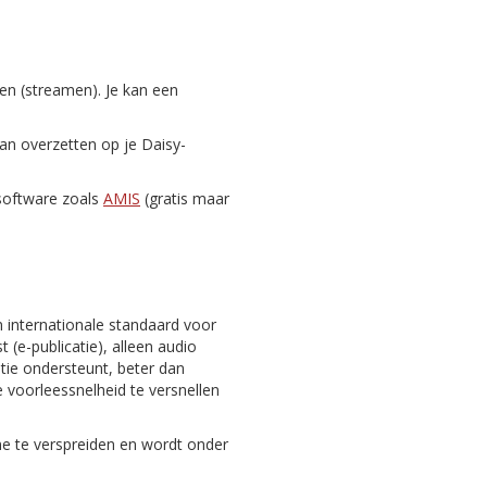
zen (streamen). Je kan een
dan overzetten op je Daisy-
-software zoals
AMIS
(gratis maar
n internationale standaard voor
 (e-publicatie), alleen audio
gatie ondersteunt, beter dan
 voorleessnelheid te versnellen
ine te verspreiden en wordt onder