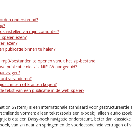
orden ondersteund?
pp?
ook instellen via mijn computer?
-speler lezen?
er lezen?
n publicatie binnen te halen?
 mp3-bestanden te openen vanuit het zip-bestand
e publicatie niet als NIEUW aangeduid?
aanvragen?
oord veranderen?
ijdschriften of kranten kopen?
 de tekst van een publicatie in de web-speler?
mation SYstem) is een internationale standaard voor gestructureerde 
rschillende vormen: alleen tekst (zoals een e-boek), alleen audio (zoal
ijk is dat een Daisy-boek navigatie ondersteunt, beter dan klassieke 
boek, van zin naar zin springen en de voorleessnelheid vertragen of 