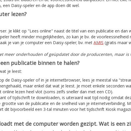
, een Daisy-speler en de app doen dit wel.
ter lezen?
er. Je klikt op "Lees online" naast de titel van een publicatie en dan
peler heeft minder mogelijkheden, zo kan je bv. de voorleessnelheid n
aak je van je computer een Daisy-speler; bv. met
AMIS
(gratis maar w
iet meer onderhouden of geüpdatet door de producenten, maar is w
een publicatie binnen te halen?
at je leest:
 op de Daisy-speler of in je internetbrowser, lees je meestal via "stre
nnengehaald, maar enkel dat wat je leest. Je moet enkele seconden w
 online lezen heel vlot (soms zelfs sneller dan met een CD).
nt of tijdschrift te downloaden, is uiteraard wat tijd nodig omdat deze
e grootte van de publicatie en de snelheid van je internetverbinding. 
t dit bijvoorbeeld een 3-tal minuten voor het tijdschrift Kiosk magaz
nloadt met de computer worden gezipt. Wat is een z