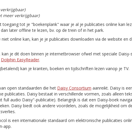
 verkrijgbaar)
et meer verkrijgbaar)
gt toegang tot je "boekenplank" waar je al je publicaties online kan le
n later offline te lezen, bv. op de trein of in het park.
e niet online kan, kan je je publicaties downloaden via de website en 
n, kan je dit doen binnen je internetbrowser ofwel met speciale Daisy
n
Dolphin EasyReader
.
(betalend) kan je kranten, boeken en tijdschriften lezen vanop je TV.
van open standaarden die het
Daisy Consortium
aanreikt. Daisy is ee
e publicaties. Daisy bestaat in verschillende vormen, zoals alleen tekst
 text full audio Daisy"-publicatie). Belangrijk is dat een Daisy-boek navi
oeken. Daisy biedt ook andere voordelen, zoals de mogelijkheid om de
sverlies.
ocol is een internationale standaard om elektronische publicaties onl
n-app.