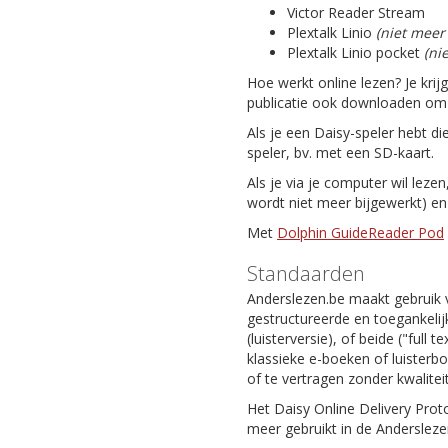
Victor Reader Stream
Plextalk Linio
(niet meer
Plextalk Linio pocket
(ni
Hoe werkt online lezen? Je krij
publicatie ook downloaden om da
Als je een Daisy-speler hebt di
speler, bv. met een SD-kaart.
Als je via je computer wil leze
wordt niet meer bijgewerkt) e
Met
Dolphin GuideReader Pod
Standaarden
Anderslezen.be maakt gebruik 
gestructureerde en toegankelijk
(luisterversie), of beide ("full
klassieke e-boeken of luisterb
of te vertragen zonder kwaliteit
Het Daisy Online Delivery Prot
meer gebruikt in de Andersleze