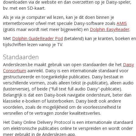
downloaden via de website en dan overzetten op je Daisy-speler,
bv. met een SD-kaart.
Als je via je computer wil lezen, kan je dit doen binnen je
internetbrowser ofwel met speciale Daisy-software zoals
AMIS
(gratis maar wordt niet meer bijgewerkt) en
Dolphin EasyReader
.
Met
Dolphin GuideReader Pod
(betalend) kan je kranten, boeken en
tijdschriften lezen vanop je TV.
Standaarden
Anderslezen.be maakt gebruik van open standaarden die het
Daisy
Consortium
aanreikt. Daisy is een internationale standaard voor
gestructureerde en toegankelijke publicaties. Daisy bestaat in
verschillende vormen, zoals alleen tekst (e-publicatie), alleen audio
(luisterversie), of beide ("full text full audio Daisy"-publicatie).
Belangrijk is dat een Daisy-boek navigatie ondersteunt, beter dan
klassieke e-boeken of luisterboeken. Daisy biedt ook andere
voordelen, zoals de mogelijkheid om de voorleessnelheid te
versnellen of te vertragen zonder kwaliteitsverlies.
Het Daisy Online Delivery Protocol is een internationale standaard
om elektronische publicaties online te verspreiden en wordt onder
meer gebruikt in de Anderslezen-app.