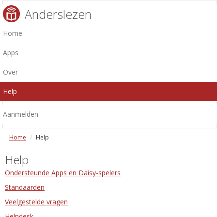
Anderslezen
Home
Apps
Over
Help
Aanmelden
Home
Help
Help
Ondersteunde Apps en Daisy-spelers
Standaarden
Veelgestelde vragen
Helpdesk