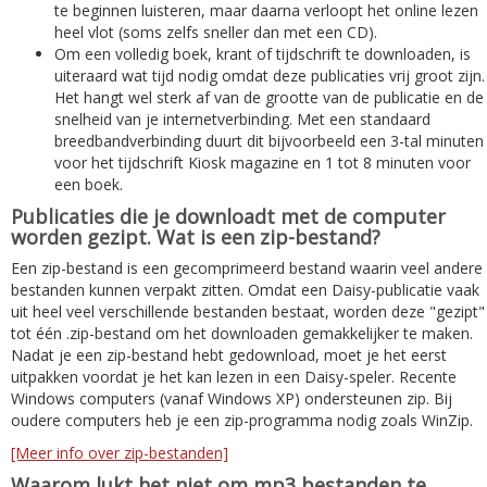
te beginnen luisteren, maar daarna verloopt het online lezen
heel vlot (soms zelfs sneller dan met een CD).
Om een volledig boek, krant of tijdschrift te downloaden, is
uiteraard wat tijd nodig omdat deze publicaties vrij groot zijn.
Het hangt wel sterk af van de grootte van de publicatie en de
snelheid van je internetverbinding. Met een standaard
breedbandverbinding duurt dit bijvoorbeeld een 3-tal minuten
voor het tijdschrift Kiosk magazine en 1 tot 8 minuten voor
een boek.
Publicaties die je downloadt met de computer
worden gezipt. Wat is een zip-bestand?
Een zip-bestand is een gecomprimeerd bestand waarin veel andere
bestanden kunnen verpakt zitten. Omdat een Daisy-publicatie vaak
uit heel veel verschillende bestanden bestaat, worden deze "gezipt"
tot één .zip-bestand om het downloaden gemakkelijker te maken.
Nadat je een zip-bestand hebt gedownload, moet je het eerst
uitpakken voordat je het kan lezen in een Daisy-speler. Recente
Windows computers (vanaf Windows XP) ondersteunen zip. Bij
oudere computers heb je een zip-programma nodig zoals WinZip.
[Meer info over zip-bestanden]
Waarom lukt het niet om mp3 bestanden te