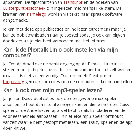
apparaten. De tijdschriften van
Transkript
en de boeken van
Luisterpuntbibliotheek
zijn ingelezen met menselijke stem. De
kranten van
Kamelego
worden via tekst-naar-spraak-software
aangemaakt.
Je kan met deze app publicaties online lezen (streamen) maar je
kan ze ook downloaden naar je toestel zodat je ook kan blijven
doorlezen als je niet bent verbonden met het internet.
Kan ik de Plextalk Linio ook instellen via mijn
computer?
Ja. Om de draadloze netwerktoegang op de Plextalk Linio in te
stellen moet je in principe via het menu van het toestel zelf werken,
maar dit is niet zo eenvoudig. Daarom heeft Plextor een
toepassing
gemaakt om dit vanop de computer te kunnen instellen
Kan ik ook met mijn mp3-speler lezen?
Ja, je kan Daisy-publicaties ook op een gewone mp3-speler
afspelen. Je hebt dan niet alle mogelijkheden die je met een Daisy-
speler of de Anderlsezen-app wel hebt, zoals bv. bladeren en de
voorleessnelheid aanpassen. En niet elke mp3-speler onthoudt
vanzelf waar je bent gestopt met lezen, een Daisy-speler en de app
doen dit wel.