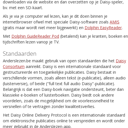
downloaden via de website en dan overzetten op je Daisy-speler,
bv. met een SD-kaart.
Als je via je computer wil lezen, kan je dit doen binnen je
internetbrowser ofwel met speciale Daisy-software zoals
AMIS
(gratis maar wordt niet meer bijgewerkt) en
Dolphin EasyReader
.
Met
Dolphin GuideReader Pod
(betalend) kan je kranten, boeken en
tijdschriften lezen vanop je TV.
Standaarden
Anderslezen.be maakt gebruik van open standaarden die het
Daisy
Consortium
aanreikt. Daisy is een internationale standaard voor
gestructureerde en toegankelijke publicaties. Daisy bestaat in
verschillende vormen, zoals alleen tekst (e-publicatie), alleen audio
(luisterversie), of beide ("full text full audio Daisy"-publicatie).
Belangrijk is dat een Daisy-boek navigatie ondersteunt, beter dan
klassieke e-boeken of luisterboeken. Daisy biedt ook andere
voordelen, zoals de mogelijkheid om de voorleessnelheid te
versnellen of te vertragen zonder kwaliteitsverlies.
Het Daisy Online Delivery Protocol is een internationale standaard
om elektronische publicaties online te verspreiden en wordt onder
meer gebruikt in de Anderslezen-app.