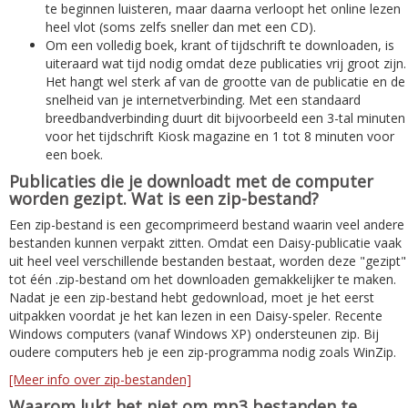
te beginnen luisteren, maar daarna verloopt het online lezen
heel vlot (soms zelfs sneller dan met een CD).
Om een volledig boek, krant of tijdschrift te downloaden, is
uiteraard wat tijd nodig omdat deze publicaties vrij groot zijn.
Het hangt wel sterk af van de grootte van de publicatie en de
snelheid van je internetverbinding. Met een standaard
breedbandverbinding duurt dit bijvoorbeeld een 3-tal minuten
voor het tijdschrift Kiosk magazine en 1 tot 8 minuten voor
een boek.
Publicaties die je downloadt met de computer
worden gezipt. Wat is een zip-bestand?
Een zip-bestand is een gecomprimeerd bestand waarin veel andere
bestanden kunnen verpakt zitten. Omdat een Daisy-publicatie vaak
uit heel veel verschillende bestanden bestaat, worden deze "gezipt"
tot één .zip-bestand om het downloaden gemakkelijker te maken.
Nadat je een zip-bestand hebt gedownload, moet je het eerst
uitpakken voordat je het kan lezen in een Daisy-speler. Recente
Windows computers (vanaf Windows XP) ondersteunen zip. Bij
oudere computers heb je een zip-programma nodig zoals WinZip.
[Meer info over zip-bestanden]
Waarom lukt het niet om mp3 bestanden te