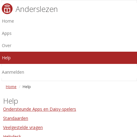
Anderslezen
Home
Apps
Over
Help
Aanmelden
Home
Help
Help
Ondersteunde Apps en Daisy-spelers
Standaarden
Veelgestelde vragen
Helpdesk