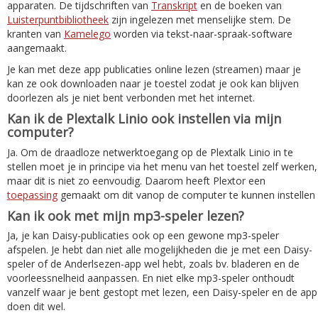
apparaten. De tijdschriften van
Transkript
en de boeken van
Luisterpuntbibliotheek
zijn ingelezen met menselijke stem. De
kranten van
Kamelego
worden via tekst-naar-spraak-software
aangemaakt.
Je kan met deze app publicaties online lezen (streamen) maar je
kan ze ook downloaden naar je toestel zodat je ook kan blijven
doorlezen als je niet bent verbonden met het internet.
Kan ik de Plextalk Linio ook instellen via mijn
computer?
Ja. Om de draadloze netwerktoegang op de Plextalk Linio in te
stellen moet je in principe via het menu van het toestel zelf werken,
maar dit is niet zo eenvoudig. Daarom heeft Plextor een
toepassing
gemaakt om dit vanop de computer te kunnen instellen
Kan ik ook met mijn mp3-speler lezen?
Ja, je kan Daisy-publicaties ook op een gewone mp3-speler
afspelen. Je hebt dan niet alle mogelijkheden die je met een Daisy-
speler of de Anderlsezen-app wel hebt, zoals bv. bladeren en de
voorleessnelheid aanpassen. En niet elke mp3-speler onthoudt
vanzelf waar je bent gestopt met lezen, een Daisy-speler en de app
doen dit wel.