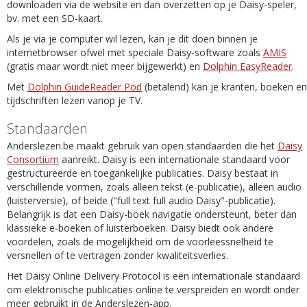
downloaden via de website en dan overzetten op je Daisy-speler,
bv. met een SD-kaart.
Als je via je computer wil lezen, kan je dit doen binnen je
internetbrowser ofwel met speciale Daisy-software zoals
AMIS
(gratis maar wordt niet meer bijgewerkt) en
Dolphin EasyReader
.
Met
Dolphin GuideReader Pod
(betalend) kan je kranten, boeken en
tijdschriften lezen vanop je TV.
Standaarden
Anderslezen.be maakt gebruik van open standaarden die het
Daisy
Consortium
aanreikt. Daisy is een internationale standaard voor
gestructureerde en toegankelijke publicaties. Daisy bestaat in
verschillende vormen, zoals alleen tekst (e-publicatie), alleen audio
(luisterversie), of beide ("full text full audio Daisy"-publicatie).
Belangrijk is dat een Daisy-boek navigatie ondersteunt, beter dan
klassieke e-boeken of luisterboeken. Daisy biedt ook andere
voordelen, zoals de mogelijkheid om de voorleessnelheid te
versnellen of te vertragen zonder kwaliteitsverlies.
Het Daisy Online Delivery Protocol is een internationale standaard
om elektronische publicaties online te verspreiden en wordt onder
meer gebruikt in de Anderslezen-app.