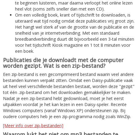
te beginnen luisteren, maar daarna verloopt het online lezen
heel vlot (soms zelfs sneller dan met een CD).
Om een volledig boek, krant of tijdschrift te downloaden, is
uiteraard wat tijd nodig omdat deze publicaties vrij groot zijn.
Het hangt wel sterk af van de grootte van de publicatie en de
snelheid van je internetverbinding. Met een standaard
breedbandverbinding duurt dit bijvoorbeeld een 3-tal minuten
voor het tijdschrift Kiosk magazine en 1 tot 8 minuten voor
een boek.
Publicaties die je downloadt met de computer
worden gezipt. Wat is een zip-bestand?
Een zip-bestand is een gecomprimeerd bestand waarin veel andere
bestanden kunnen verpakt zitten. Omdat een Daisy-publicatie vaak
uit heel veel verschillende bestanden bestaat, worden deze "gezipt"
tot één .zip-bestand om het downloaden gemakkelijker te maken.
Nadat je een zip-bestand hebt gedownload, moet je het eerst
uitpakken voordat je het kan lezen in een Daisy-speler. Recente
Windows computers (vanaf Windows XP) ondersteunen zip. Bij
oudere computers heb je een zip-programma nodig zoals WinZip.
[Meer info over zip-bestanden]
Waarom lukt het niet om mp3 bestanden te