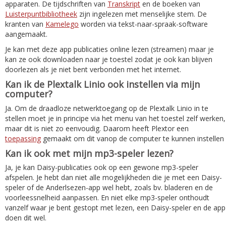
apparaten. De tijdschriften van
Transkript
en de boeken van
Luisterpuntbibliotheek
zijn ingelezen met menselijke stem. De
kranten van
Kamelego
worden via tekst-naar-spraak-software
aangemaakt.
Je kan met deze app publicaties online lezen (streamen) maar je
kan ze ook downloaden naar je toestel zodat je ook kan blijven
doorlezen als je niet bent verbonden met het internet.
Kan ik de Plextalk Linio ook instellen via mijn
computer?
Ja. Om de draadloze netwerktoegang op de Plextalk Linio in te
stellen moet je in principe via het menu van het toestel zelf werken,
maar dit is niet zo eenvoudig. Daarom heeft Plextor een
toepassing
gemaakt om dit vanop de computer te kunnen instellen
Kan ik ook met mijn mp3-speler lezen?
Ja, je kan Daisy-publicaties ook op een gewone mp3-speler
afspelen. Je hebt dan niet alle mogelijkheden die je met een Daisy-
speler of de Anderlsezen-app wel hebt, zoals bv. bladeren en de
voorleessnelheid aanpassen. En niet elke mp3-speler onthoudt
vanzelf waar je bent gestopt met lezen, een Daisy-speler en de app
doen dit wel.