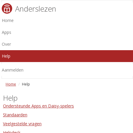
Anderslezen
Home
Apps
Over
Help
Aanmelden
Home
Help
Help
Ondersteunde Apps en Daisy-spelers
Standaarden
Veelgestelde vragen
Helpdesk