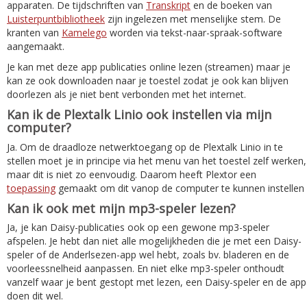
apparaten. De tijdschriften van
Transkript
en de boeken van
Luisterpuntbibliotheek
zijn ingelezen met menselijke stem. De
kranten van
Kamelego
worden via tekst-naar-spraak-software
aangemaakt.
Je kan met deze app publicaties online lezen (streamen) maar je
kan ze ook downloaden naar je toestel zodat je ook kan blijven
doorlezen als je niet bent verbonden met het internet.
Kan ik de Plextalk Linio ook instellen via mijn
computer?
Ja. Om de draadloze netwerktoegang op de Plextalk Linio in te
stellen moet je in principe via het menu van het toestel zelf werken,
maar dit is niet zo eenvoudig. Daarom heeft Plextor een
toepassing
gemaakt om dit vanop de computer te kunnen instellen
Kan ik ook met mijn mp3-speler lezen?
Ja, je kan Daisy-publicaties ook op een gewone mp3-speler
afspelen. Je hebt dan niet alle mogelijkheden die je met een Daisy-
speler of de Anderlsezen-app wel hebt, zoals bv. bladeren en de
voorleessnelheid aanpassen. En niet elke mp3-speler onthoudt
vanzelf waar je bent gestopt met lezen, een Daisy-speler en de app
doen dit wel.