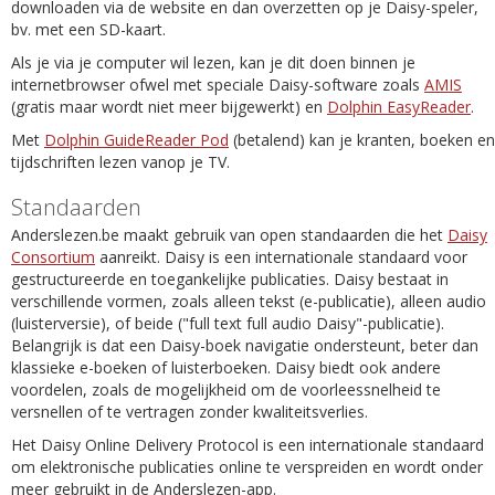
downloaden via de website en dan overzetten op je Daisy-speler,
bv. met een SD-kaart.
Als je via je computer wil lezen, kan je dit doen binnen je
internetbrowser ofwel met speciale Daisy-software zoals
AMIS
(gratis maar wordt niet meer bijgewerkt) en
Dolphin EasyReader
.
Met
Dolphin GuideReader Pod
(betalend) kan je kranten, boeken en
tijdschriften lezen vanop je TV.
Standaarden
Anderslezen.be maakt gebruik van open standaarden die het
Daisy
Consortium
aanreikt. Daisy is een internationale standaard voor
gestructureerde en toegankelijke publicaties. Daisy bestaat in
verschillende vormen, zoals alleen tekst (e-publicatie), alleen audio
(luisterversie), of beide ("full text full audio Daisy"-publicatie).
Belangrijk is dat een Daisy-boek navigatie ondersteunt, beter dan
klassieke e-boeken of luisterboeken. Daisy biedt ook andere
voordelen, zoals de mogelijkheid om de voorleessnelheid te
versnellen of te vertragen zonder kwaliteitsverlies.
Het Daisy Online Delivery Protocol is een internationale standaard
om elektronische publicaties online te verspreiden en wordt onder
meer gebruikt in de Anderslezen-app.