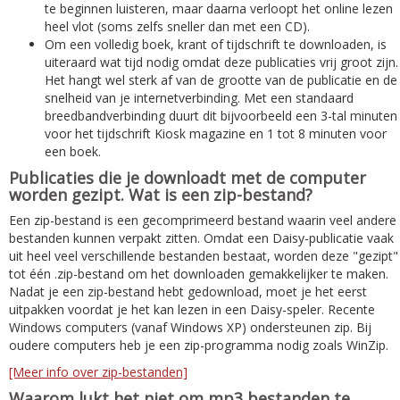
te beginnen luisteren, maar daarna verloopt het online lezen
heel vlot (soms zelfs sneller dan met een CD).
Om een volledig boek, krant of tijdschrift te downloaden, is
uiteraard wat tijd nodig omdat deze publicaties vrij groot zijn.
Het hangt wel sterk af van de grootte van de publicatie en de
snelheid van je internetverbinding. Met een standaard
breedbandverbinding duurt dit bijvoorbeeld een 3-tal minuten
voor het tijdschrift Kiosk magazine en 1 tot 8 minuten voor
een boek.
Publicaties die je downloadt met de computer
worden gezipt. Wat is een zip-bestand?
Een zip-bestand is een gecomprimeerd bestand waarin veel andere
bestanden kunnen verpakt zitten. Omdat een Daisy-publicatie vaak
uit heel veel verschillende bestanden bestaat, worden deze "gezipt"
tot één .zip-bestand om het downloaden gemakkelijker te maken.
Nadat je een zip-bestand hebt gedownload, moet je het eerst
uitpakken voordat je het kan lezen in een Daisy-speler. Recente
Windows computers (vanaf Windows XP) ondersteunen zip. Bij
oudere computers heb je een zip-programma nodig zoals WinZip.
[Meer info over zip-bestanden]
Waarom lukt het niet om mp3 bestanden te