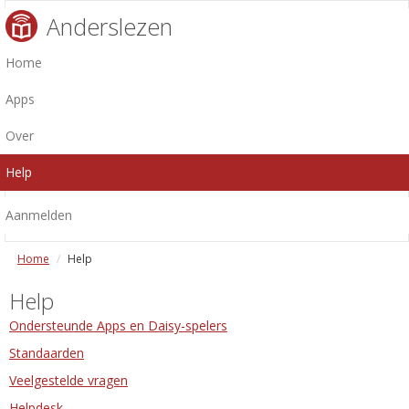
Anderslezen
Home
Apps
Over
Help
Aanmelden
Home
Help
Help
Ondersteunde Apps en Daisy-spelers
Standaarden
Veelgestelde vragen
Helpdesk