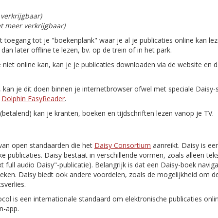
 verkrijgbaar)
et meer verkrijgbaar)
gt toegang tot je "boekenplank" waar je al je publicaties online kan le
n later offline te lezen, bv. op de trein of in het park.
e niet online kan, kan je je publicaties downloaden via de website en 
n, kan je dit doen binnen je internetbrowser ofwel met speciale Daisy
n
Dolphin EasyReader
.
(betalend) kan je kranten, boeken en tijdschriften lezen vanop je TV.
van open standaarden die het
Daisy Consortium
aanreikt. Daisy is ee
e publicaties. Daisy bestaat in verschillende vormen, zoals alleen tekst
 text full audio Daisy"-publicatie). Belangrijk is dat een Daisy-boek navi
oeken. Daisy biedt ook andere voordelen, zoals de mogelijkheid om de
sverlies.
ocol is een internationale standaard om elektronische publicaties onl
n-app.