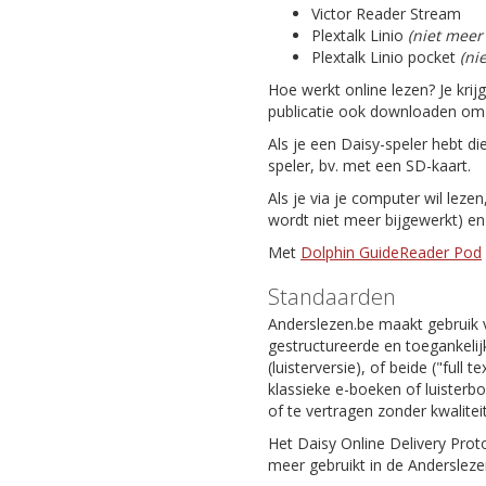
Victor Reader Stream
Plextalk Linio
(niet meer
Plextalk Linio pocket
(ni
Hoe werkt online lezen? Je krij
publicatie ook downloaden om da
Als je een Daisy-speler hebt di
speler, bv. met een SD-kaart.
Als je via je computer wil leze
wordt niet meer bijgewerkt) e
Met
Dolphin GuideReader Pod
Standaarden
Anderslezen.be maakt gebruik 
gestructureerde en toegankelijk
(luisterversie), of beide ("full
klassieke e-boeken of luisterb
of te vertragen zonder kwaliteit
Het Daisy Online Delivery Prot
meer gebruikt in de Andersleze