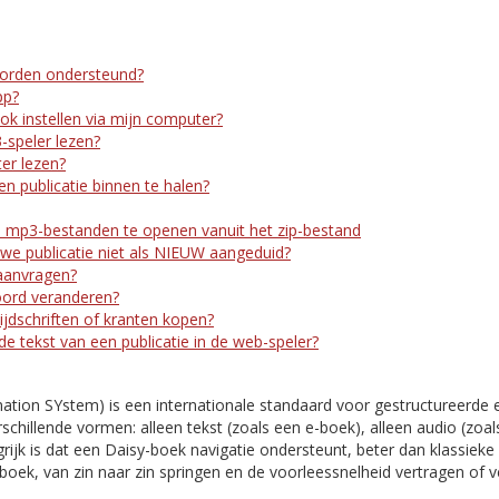
orden ondersteund?
pp?
ook instellen via mijn computer?
-speler lezen?
er lezen?
n publicatie binnen te halen?
 mp3-bestanden te openen vanuit het zip-bestand
e publicatie niet als NIEUW aangeduid?
aanvragen?
oord veranderen?
ijdschriften of kranten kopen?
 de tekst van een publicatie in de web-speler?
mation SYstem) is een internationale standaard voor gestructureerde 
rschillende vormen: alleen tekst (zoals een e-boek), alleen audio (zoal
ijk is dat een Daisy-boek navigatie ondersteunt, beter dan klassieke 
boek, van zin naar zin springen en de voorleessnelheid vertragen of 