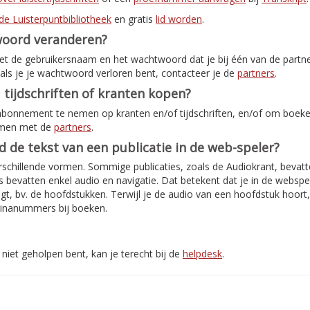
de Luisterpuntbibliotheek
en gratis
lid worden
.
woord veranderen?
met de gebruikersnaam en het wachtwoord dat je bij één van de partn
als je je wachtwoord verloren bent, contacteer je de
partners
.
 tijdschriften of kranten kopen?
abonnement te nemen op kranten en/of tijdschriften, en/of om boeken
emen met de
partners
.
jd de tekst van een publicatie in de web-speler?
rschillende vormen. Sommige publicaties, zoals de Audiokrant, bevatte
bevatten enkel audio en navigatie. Dat betekent dat je in de webspe
jgt, bv. de hoofdstukken. Terwijl je de audio van een hoofdstuk hoort
inanummers bij boeken.
niet geholpen bent, kan je terecht bij de
helpdesk
.