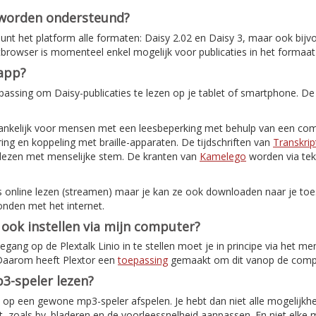
 worden ondersteund?
nt het platform alle formaten: Daisy 2.02 en Daisy 3, maar ook bijv
etbrowser is momenteel enkel mogelijk voor publicaties in het formaat
-app?
assing om Daisy-publicaties te lezen op je tablet of smartphone. De
ankelijk voor mensen met een leesbeperking met behulp van een com
ing en koppeling met braille-apparaten. De tijdschriften van
Transkrip
elezen met menselijke stem. De kranten van
Kamelego
worden via tek
s online lezen (streamen) maar je kan ze ook downloaden naar je toes
onden met het internet.
o ook instellen via mijn computer?
ang op de Plextalk Linio in te stellen moet je in principe via het me
 Daarom heeft Plextor een
toepassing
gemaakt om dit vanop de comput
3-speler lezen?
ok op een gewone mp3-speler afspelen. Je hebt dan niet alle mogelijkh
, zoals bv. bladeren en de voorleessnelheid aanpassen. En niet elke