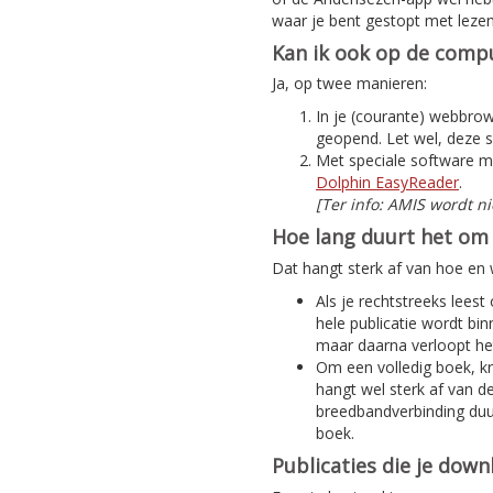
waar je bent gestopt met lezen
Kan ik ook op de compu
Ja, op twee manieren:
In je (courante) webbrows
geopend. Let wel, deze s
Met speciale software m
Dolphin EasyReader
.
[Ter info: AMIS wordt n
Hoe lang duurt het om 
Dat hangt sterk af van hoe en w
Als je rechtstreeks leest
hele publicatie wordt bi
maar daarna verloopt het
Om een volledig boek, kra
hangt wel sterk af van d
breedbandverbinding duur
boek.
Publicaties die je dow