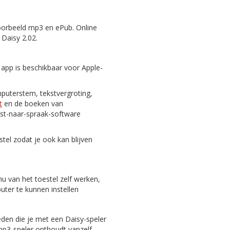
oorbeeld mp3 en ePub. Online
 Daisy 2.02.
 app is beschikbaar voor Apple-
puterstem, tekstvergroting,
t
en de boeken van
st-naar-spraak-software
tel zodat je ook kan blijven
nu van het toestel zelf werken,
er te kunnen instellen
eden die je met een Daisy-speler
 mp3-speler onthoudt vanzelf