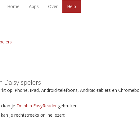
Home
Apps
Over
Help
pelers
 Daisy-spelers
erkt op iPhone, iPad, Android-telefoons, Android-tablets en Chromeb
n kan je
Dolphin EasyReader
gebruiken.
kan je rechtstreeks online lezen: