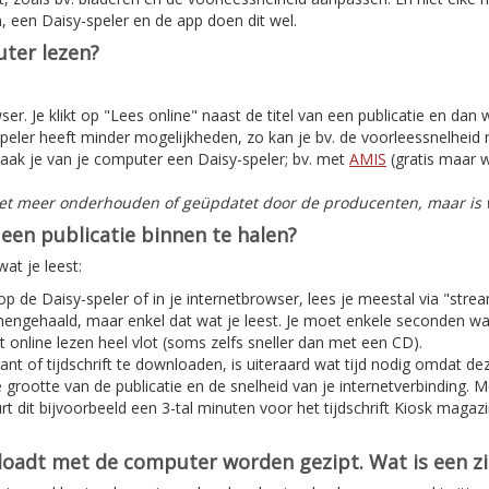
, een Daisy-speler en de app doen dit wel.
ter lezen?
er. Je klikt op "Lees online" naast de titel van een publicatie en dan
peler heeft minder mogelijkheden, zo kan je bv. de voorleessnelheid n
aak je van je computer een Daisy-speler; bv. met
AMIS
(gratis maar w
iet meer onderhouden of geüpdatet door de producenten, maar is w
een publicatie binnen te halen?
at je leest:
 op de Daisy-speler of in je internetbrowser, lees je meestal via "stre
nnengehaald, maar enkel dat wat je leest. Je moet enkele seconden w
 online lezen heel vlot (soms zelfs sneller dan met een CD).
nt of tijdschrift te downloaden, is uiteraard wat tijd nodig omdat deze
e grootte van de publicatie en de snelheid van je internetverbinding. 
t dit bijvoorbeeld een 3-tal minuten voor het tijdschrift Kiosk magaz
nloadt met de computer worden gezipt. Wat is een z