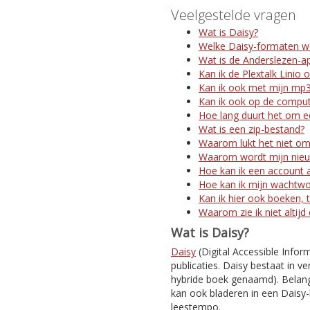
Veelgestelde vragen
Wat is Daisy?
Welke Daisy-formaten w
Wat is de Anderslezen-a
Kan ik de Plextalk Linio 
Kan ik ook met mijn mp3
Kan ik ook op de comput
Hoe lang duurt het om ee
Wat is een zip-bestand?
Waarom lukt het niet om
Waarom wordt mijn nieuw
Hoe kan ik een account 
Hoe kan ik mijn wachtw
Kan ik hier ook boeken, t
Waarom zie ik niet altijd
Wat is Daisy?
Daisy
(Digital Accessible Infor
publicaties. Daisy bestaat in ve
hybride boek genaamd). Belangr
kan ook bladeren in een Daisy-
leestempo.