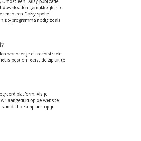
. Omdat een Daisy-publicatie
het downloaden gemakkelijker te
ezen in een Daisy-speler.
en zip-programma nodig zoals
d?
len wanneer je dit rechtstreeks
et is best om eerst de zip uit te
egreerd platform. Als je
EUW" aangeduid op de website.
ht van de boekenplank op je