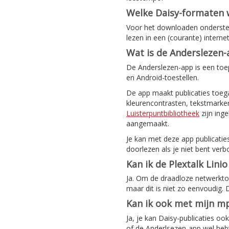
Welke Daisy-formaten
Voor het downloaden ondersteu
lezen in een (courante) intern
Wat is de Anderslezen
De Anderslezen-app is een toep
en Android-toestellen.
De app maakt publicaties toeg
kleurencontrasten, tekstmarker
Luisterpuntbibliotheek
zijn ing
aangemaakt.
Je kan met deze app publicatie
doorlezen als je niet bent verb
Kan ik de Plextalk Lini
Ja. Om de draadloze netwerktoeg
maar dit is niet zo eenvoudig.
Kan ik ook met mijn mp
Ja, je kan Daisy-publicaties o
of de Anderlsezen-app wel hebt