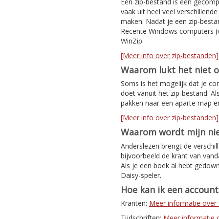
Een zip-bestand is een gecomp
vaak uit heel veel verschillen
maken. Nadat je een zip-bestan
Recente Windows computers (v
WinZip.
[Meer info over zip-bestanden]
Waarom lukt het niet 
Soms is het mogelijk dat je co
doet vanuit het zip-bestand. Al
pakken naar een aparte map e
[Meer info over zip-bestanden]
Waarom wordt mijn nie
Anderslezen brengt de verschil
bijvoorbeeld de krant van van
Als je een boek al hebt gedown
Daisy-speler.
Hoe kan ik een accoun
Kranten:
Meer informatie ove
Tijdschriften:
Meer informatie ov