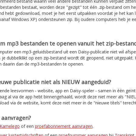
rimeerd bestand waarin veel andere bestanden kunnen verpakt zitten
de bestanden bestaat, worden deze "gezipt" tot één .zip-bestand om 
d hebt gedownload, moet je het eerst uitpakken voordat je het kan l
anaf Windows XP) ondersteunen zip. Bij oudere computers heb je e
om mp3 bestanden te openen vanuit het zip-bestan
mputer een mp3-geluidsbestand uit een Daisy-publicatie niet wil afspe
s je dubbelklikt op een zip-bestand wordt dit geopend, niet uitgepakt. H
n daarin dan de mp3-bestanden te openen.
uwe publicatie niet als NIEUW aangeduid?
lende leesvormen - website, app en Daisy-speler - samen in één geïnt
daag al via de app hebt binnengehaald, wordt deze niet meer als "NI
load via de website, komt deze niet meer in de "nieuwe titels" terec
t aanvragen?
r Kamelego
of een
proefabonnement aanvragen
.
er luistertijdschriften
of een
proefnummer aanvragen
bij
Transkript
.