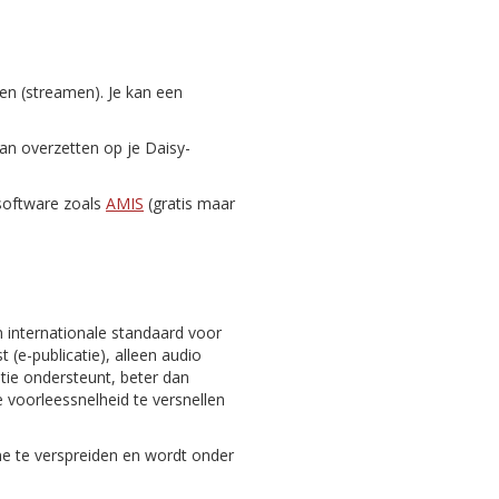
zen (streamen). Je kan een
dan overzetten op je Daisy-
-software zoals
AMIS
(gratis maar
n internationale standaard voor
 (e-publicatie), alleen audio
gatie ondersteunt, beter dan
 voorleessnelheid te versnellen
ine te verspreiden en wordt onder