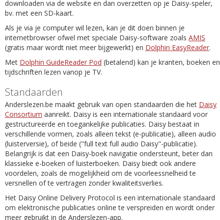
downloaden via de website en dan overzetten op je Daisy-speler,
bv. met een SD-kaart.
Als je via je computer wil lezen, kan je dit doen binnen je
internetbrowser ofwel met speciale Daisy-software zoals
AMIS
(gratis maar wordt niet meer bijgewerkt) en
Dolphin EasyReader
.
Met
Dolphin GuideReader Pod
(betalend) kan je kranten, boeken en
tijdschriften lezen vanop je TV.
Standaarden
Anderslezen.be maakt gebruik van open standaarden die het
Daisy
Consortium
aanreikt. Daisy is een internationale standaard voor
gestructureerde en toegankelijke publicaties. Daisy bestaat in
verschillende vormen, zoals alleen tekst (e-publicatie), alleen audio
(luisterversie), of beide ("full text full audio Daisy"-publicatie).
Belangrijk is dat een Daisy-boek navigatie ondersteunt, beter dan
klassieke e-boeken of luisterboeken. Daisy biedt ook andere
voordelen, zoals de mogelijkheid om de voorleessnelheid te
versnellen of te vertragen zonder kwaliteitsverlies.
Het Daisy Online Delivery Protocol is een internationale standaard
om elektronische publicaties online te verspreiden en wordt onder
meer gebruikt in de Anderslezen-app.