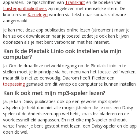
apparaten. De tijdschriften van
Transkript
en de boeken van
Luisterpuntbibliotheek
zijn ingelezen met menselijke stem. De
kranten van
Kamelego
worden via tekst-naar-spraak-software
aangemaakt.
Je kan met deze app publicaties online lezen (streamen) maar je
kan ze ook downloaden naar je toestel zodat je ook kan blijven
doorlezen als je niet bent verbonden met het internet.
Kan ik de Plextalk Linio ook instellen via mijn
computer?
Ja. Om de draadloze netwerktoegang op de Plextalk Linio in te
stellen moet je in principe via het menu van het toestel zelf werken,
maar dit is niet zo eenvoudig. Daarom heeft Plextor een
toepassing
gemaakt om dit vanop de computer te kunnen instellen
Kan ik ook met mijn mp3-speler lezen?
Ja, je kan Daisy-publicaties ook op een gewone mp3-speler
afspelen. Je hebt dan niet alle mogelijkheden die je met een Daisy-
speler of de Anderlsezen-app wel hebt, zoals bv. bladeren en de
voorleessnelheid aanpassen. En niet elke mp3-speler onthoudt
vanzelf waar je bent gestopt met lezen, een Daisy-speler en de app
doen dit wel.