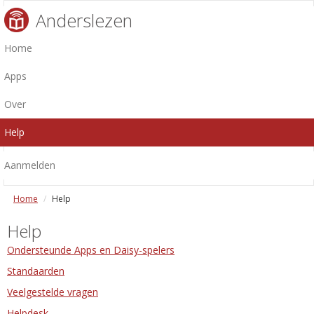
Anderslezen
Home
Apps
Over
Help
Aanmelden
Home
Help
Help
Ondersteunde Apps en Daisy-spelers
Standaarden
Veelgestelde vragen
Helpdesk