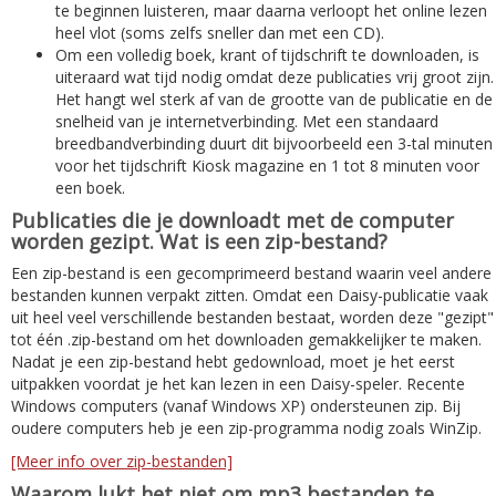
te beginnen luisteren, maar daarna verloopt het online lezen
heel vlot (soms zelfs sneller dan met een CD).
Om een volledig boek, krant of tijdschrift te downloaden, is
uiteraard wat tijd nodig omdat deze publicaties vrij groot zijn.
Het hangt wel sterk af van de grootte van de publicatie en de
snelheid van je internetverbinding. Met een standaard
breedbandverbinding duurt dit bijvoorbeeld een 3-tal minuten
voor het tijdschrift Kiosk magazine en 1 tot 8 minuten voor
een boek.
Publicaties die je downloadt met de computer
worden gezipt. Wat is een zip-bestand?
Een zip-bestand is een gecomprimeerd bestand waarin veel andere
bestanden kunnen verpakt zitten. Omdat een Daisy-publicatie vaak
uit heel veel verschillende bestanden bestaat, worden deze "gezipt"
tot één .zip-bestand om het downloaden gemakkelijker te maken.
Nadat je een zip-bestand hebt gedownload, moet je het eerst
uitpakken voordat je het kan lezen in een Daisy-speler. Recente
Windows computers (vanaf Windows XP) ondersteunen zip. Bij
oudere computers heb je een zip-programma nodig zoals WinZip.
[Meer info over zip-bestanden]
Waarom lukt het niet om mp3 bestanden te