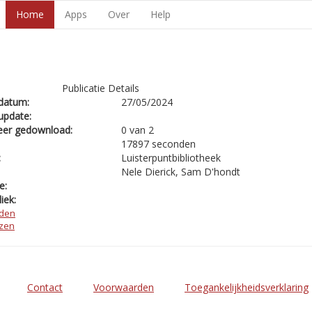
Home
Apps
Over
Help
Publicatie Details
datum:
27/05/2024
update:
eer gedownload:
0 van 2
17897 seconden
:
Luisterpuntbibliotheek
Nele Dierick, Sam D'hondt
e:
iek:
den
ezen
Contact
Voorwaarden
Toegankelijkheidsverklaring