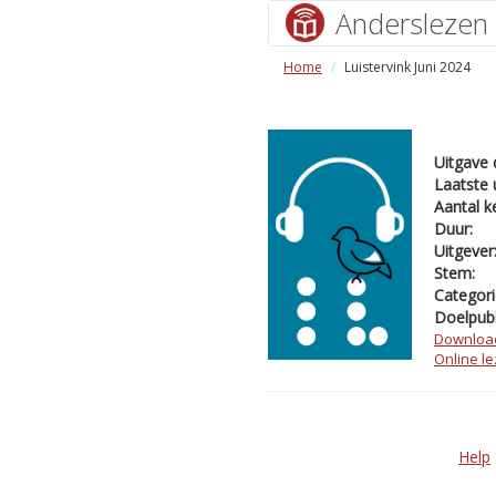
Anderslezen
Home
Luistervink Juni 2024
Uitgave 
Laatste 
Aantal k
Duur:
Uitgever
Stem:
Categori
Doelpubl
Downloa
Online l
Help