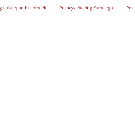
g Luisterpuntbibliotheek
Privacyverklaring Kamelego
Priv