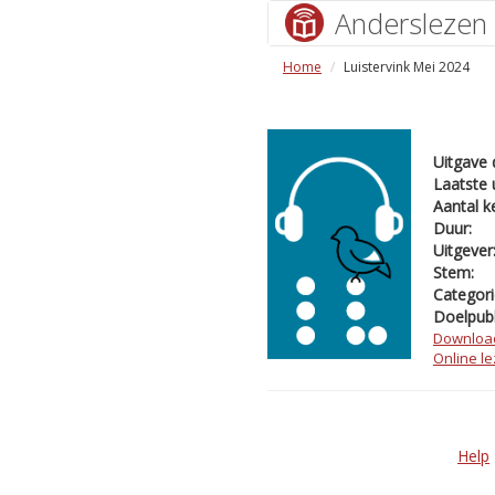
Anderslezen
Home
Luistervink Mei 2024
Uitgave 
Laatste 
Aantal k
Duur:
Uitgever
Stem:
Categori
Doelpubl
Downloa
Online l
Help