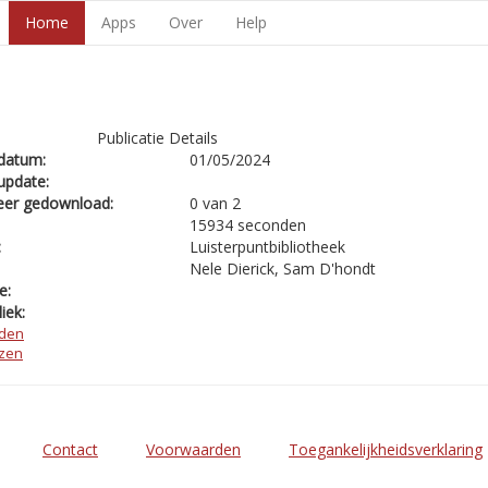
Home
Apps
Over
Help
Publicatie Details
datum:
01/05/2024
update:
eer gedownload:
0 van 2
15934 seconden
:
Luisterpuntbibliotheek
Nele Dierick, Sam D'hondt
e:
iek:
den
ezen
Contact
Voorwaarden
Toegankelijkheidsverklaring