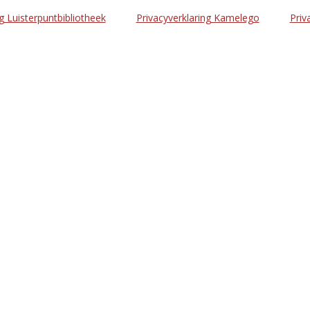
g Luisterpuntbibliotheek
Privacyverklaring Kamelego
Priv