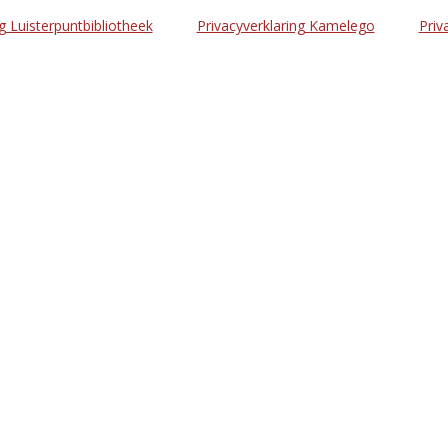
g Luisterpuntbibliotheek
Privacyverklaring Kamelego
Priv