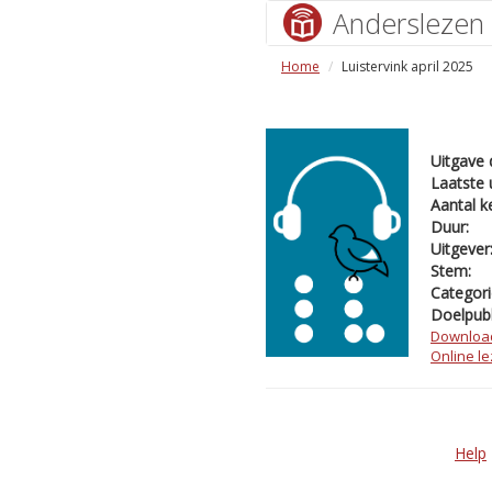
Anderslezen
Home
Luistervink april 2025
Uitgave 
Laatste 
Aantal k
Duur:
Uitgever
Stem:
Categori
Doelpubl
Downloa
Online l
Help