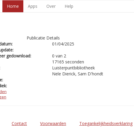
Home
Apps
Over
Help
Publicatie Details
datum:
01/04/2025
update:
eer gedownload:
0 van 2
17165 seconden
:
Luisterpuntbibliotheek
Nele Dierick, Sam D'hondt
e:
iek:
den
ezen
Contact
Voorwaarden
Toegankelijkheidsverklaring