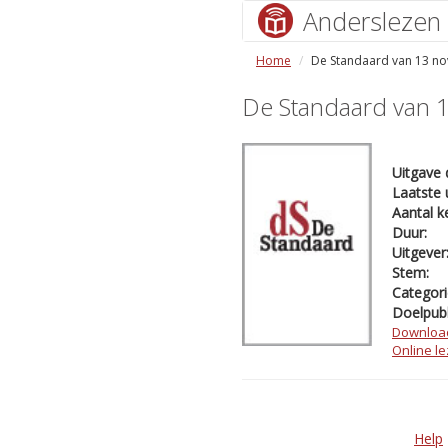
Anderslezen
Home
De Standaard van 13 n
De Standaard van 
Uitgave 
Laatste 
Aantal k
Duur:
Uitgever
Stem:
Categori
Doelpubl
Downloa
Online l
Help