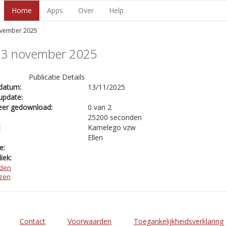
Home
Apps
Over
Help
ovember 2025
13 november 2025
Publicatie Details
datum:
13/11/2025
update:
eer gedownload:
0 van 2
25200 seconden
:
Kamelego vzw
Ellen
e:
iek:
den
ezen
Contact
Voorwaarden
Toegankelijkheidsverklaring