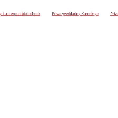
g Luisterpuntbibliotheek
Privacyverklaring Kamelego
Priv