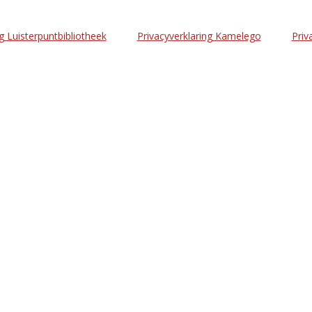
g Luisterpuntbibliotheek
Privacyverklaring Kamelego
Priv