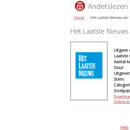
Anderslezen
Home
Het Laatste Nieuws van
Het Laatste Nieuw
Uitgave 
Laatste 
Aantal k
Duur:
Uitgever
Stem:
Categori
Doelpubl
Downloa
Online l
Help