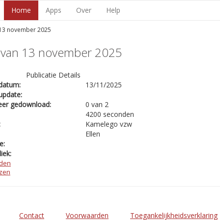
Home
Apps
Over
Help
 13 november 2025
s van 13 november 2025
Publicatie Details
datum:
13/11/2025
update:
eer gedownload:
0 van 2
4200 seconden
:
Kamelego vzw
Ellen
e:
iek:
den
ezen
Contact
Voorwaarden
Toegankelijkheidsverklaring