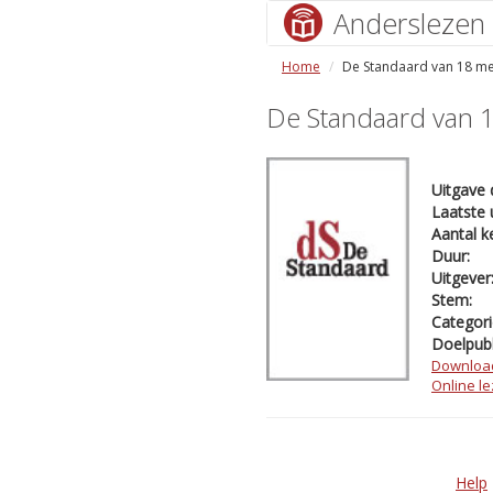
Anderslezen
Home
De Standaard van 18 me
De Standaard van 
Uitgave 
Laatste 
Aantal k
Duur:
Uitgever
Stem:
Categori
Doelpubl
Downloa
Online l
Help