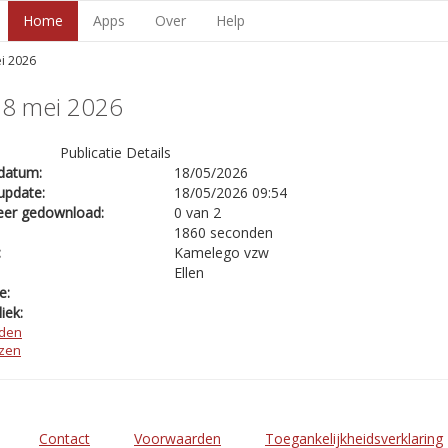
Home
Apps
Over
Help
i 2026
18 mei 2026
Publicatie Details
datum:
18/05/2026
update:
18/05/2026 09:54
eer gedownload:
0 van 2
1860 seconden
:
Kamelego vzw
Ellen
e:
iek:
den
ezen
Contact
Voorwaarden
Toegankelijkheidsverklaring