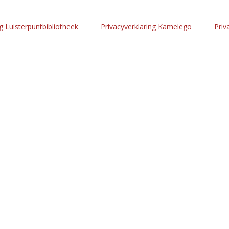
g Luisterpuntbibliotheek
Privacyverklaring Kamelego
Priv