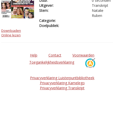
Duur:
0 seconden
Uitgever:
Transkript
Stem:
Natalie
Ruben
Categorie:
Doelpubliek:
Downloaden
Online lezen
Help
Contact
Voorwaarden
Toegankelijkheidsverklaring
Privacyverklaring Luisterpuntbibliotheek
Privacyverklaring Kamelego
Privacyverklaring Transkript