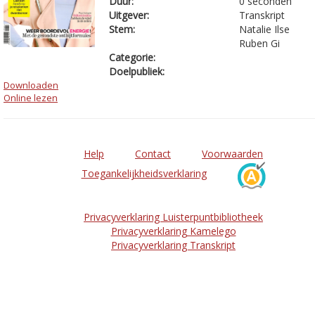
Duur:
0 seconden
Uitgever:
Transkript
Stem:
Natalie Ilse
Ruben Gi
Categorie:
Doelpubliek:
Downloaden
Online lezen
Help
Contact
Voorwaarden
Toegankelijkheidsverklaring
Privacyverklaring Luisterpuntbibliotheek
Privacyverklaring Kamelego
Privacyverklaring Transkript