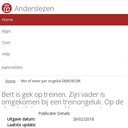
Anderslezen
Home
Apps
Over
Help
Aanmelden
Home
Min of meer per ongeluk DEMOBOEK
Bert is gek op treinen. Zijn vader is
omgekomen bij een treinongeluk. Op de
dag dat hij een spreekbeurt moet
Publicatie Details
houden, neemt hij een besluit: ik word
Uitgave datum:
26/02/2018
een trein.
Laatste update: