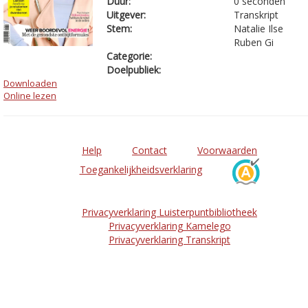
Duur:
0 seconden
Uitgever:
Transkript
Stem:
Natalie Ilse
Ruben Gi
Categorie:
Doelpubliek:
Downloaden
Online lezen
Help
Contact
Voorwaarden
Toegankelijkheidsverklaring
Privacyverklaring Luisterpuntbibliotheek
Privacyverklaring Kamelego
Privacyverklaring Transkript