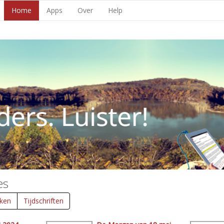
Home
Apps
Over
Help
es
ken
Tijdschriften