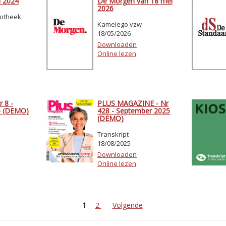
i 2024
De Morgen van 18 mei
2026
iotheek
Kamelego vzw
18/05/2026
Downloaden
Online lezen
 8 -
PLUS MAGAZINE - Nr
5 (DEMO)
428 - September 2025
(DEMO)
Transkript
18/08/2025
Downloaden
Online lezen
1
2
Volgende